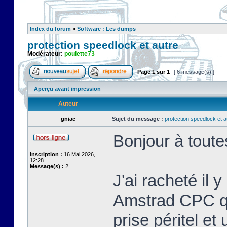
Index du forum
»
Software : Les dumps
protection speedlock et autre
Modérateur:
poulette73
Page
1
sur
1
[ 6 message(s) ]
Aperçu avant impression
Auteur
gniac
Sujet du message :
protection speedlock et a
Bonjour à toute
Inscription :
16 Mai 2026,
12:28
Message(s) :
2
J'ai racheté il 
Amstrad CPC que
prise péritel et