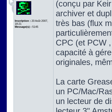
(conçu par Keir 
archiver et dup
très bas (flux m
Inscription :
20 Août 2007,
18:21
Message(s) :
5145
particulièreme
CPC (et PCW , 
capacité à gére
originales, mê
La carte Greas
un PC/Mac/Rasp
un lecteur de d
lecteur 3" Ams