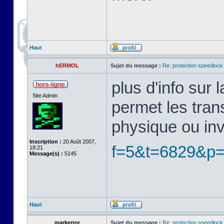
Haut
hERMOL
Sujet du message :
Re: protection speedlock 
plus d'info sur
Site Admin
permet les tran
physique ou in
Inscription :
20 Août 2007,
f=5&t=6829&p
18:21
Message(s) :
5145
Haut
markerror
Sujet du message :
Re: protection speedlock 