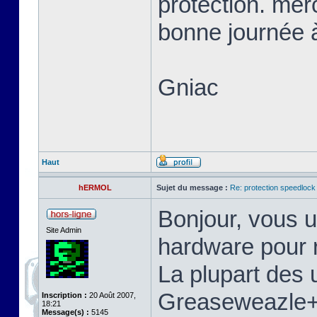
protection. mer
bonne journée à
Gniac
Haut
hERMOL
Sujet du message :
Re: protection speedlock 
Bonjour, vous u
Site Admin
hardware pour r
La plupart des u
Greaseweazle+S
Inscription :
20 Août 2007,
18:21
Message(s) :
5145