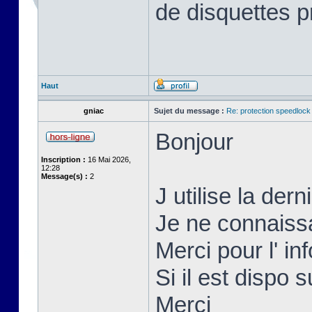
de disquettes p
Haut
gniac
Sujet du message :
Re: protection speedlock 
Bonjour
Inscription :
16 Mai 2026,
12:28
Message(s) :
2
J utilise la der
Je ne connaissai
Merci pour l' inf
Si il est dispo s
Merci