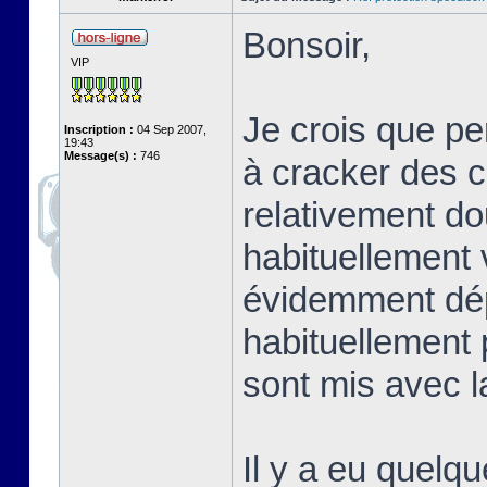
Bonsoir,
VIP
Je crois que p
Inscription :
04 Sep 2007,
19:43
Message(s) :
746
à cracker des co
relativement do
habituellement 
évidemment dép
habituellement 
sont mis avec la
Il y a eu quelqu