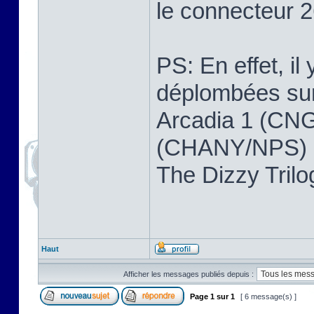
le connecteur 2
PS: En effet, il
déplombées sur 
Arcadia 1 (CNG
(CHANY/NPS) ,
The Dizzy Tri
Haut
Afficher les messages publiés depuis :
Page
1
sur
1
[ 6 message(s) ]