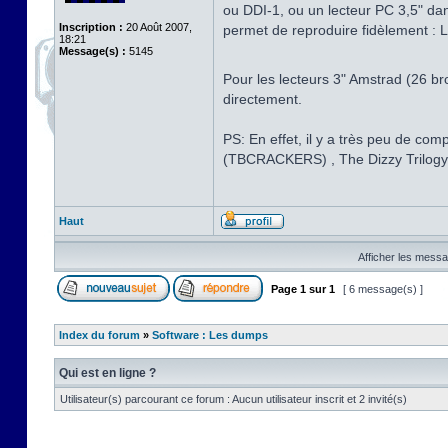
ou DDI-1, ou un lecteur PC 3,5" dan
Inscription :
20 Août 2007,
permet de reproduire fidèlement : L
18:21
Message(s) :
5145
Pour les lecteurs 3" Amstrad (26 br
directement.
PS: En effet, il y a très peu de c
(TBCRACKERS) , The Dizzy Trilo
Haut
Afficher les messa
Page
1
sur
1
[ 6 message(s) ]
Index du forum
»
Software : Les dumps
Qui est en ligne ?
Utilisateur(s) parcourant ce forum : Aucun utilisateur inscrit et 2 invité(s)