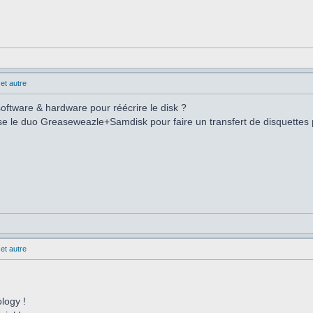
et autre
oftware & hardware pour réécrire le disk ?
lise le duo Greaseweazle+Samdisk pour faire un transfert de disquettes
et autre
ology !