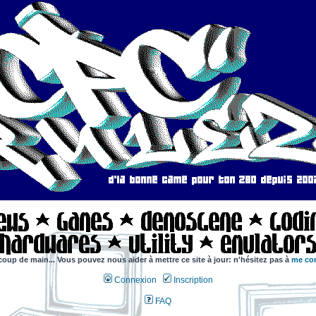
coup de main... Vous pouvez nous aider à mettre ce site à jour: n'hésitez pas à
me con
Connexion
Inscription
FAQ