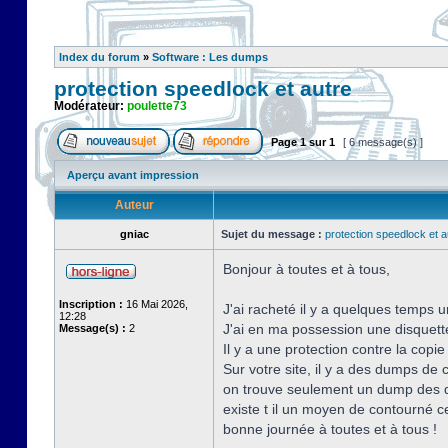
Index du forum
»
Software : Les dumps
protection speedlock et autre
Modérateur:
poulette73
Page
1
sur
1
[ 6 message(s) ]
Aperçu avant impression
Auteur
gniac
Sujet du message :
protection speedlock et a
Bonjour à toutes et à tous,
Inscription :
16 Mai 2026,
J'ai racheté il y a quelques temps u
12:28
J'ai en ma possession une disquette o
Message(s) :
2
Il y a une protection contre la copi
Sur votre site, il y a des dumps de
on trouve seulement un dump des d
existe t il un moyen de contourné ce
bonne journée à toutes et à tous !