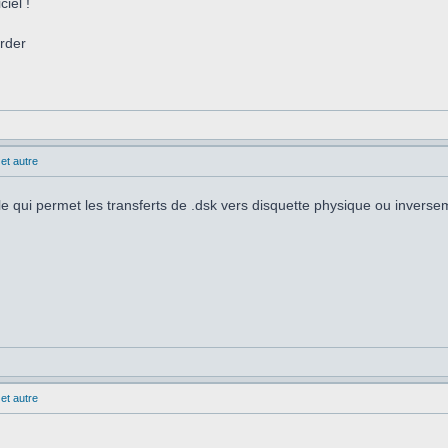
iel !
arder
et autre
le qui permet les transferts de .dsk vers disquette physique ou inverse
et autre