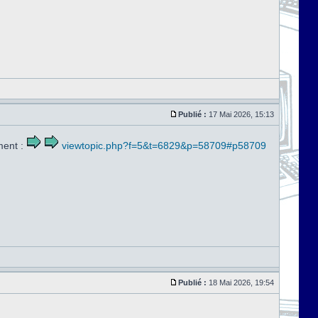
Publié :
17 Mai 2026, 15:13
ment :
viewtopic.php?f=5&t=6829&p=58709#p58709
Publié :
18 Mai 2026, 19:54