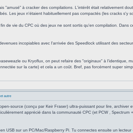
is "amusé" à cracker des compilations. L'intérêt était relativement dou
s. Les jeux n'étaient habituellement pas compactés (les cracks s'y son
fin de vie du CPC où des jeux ne sont sortis qu'en compilation. Dans ce c
evenues incopiables avec l'arrivée des Speedlock utilisant des secteurs 
easeweazle ou Kryoflux, on peut refaire des "originaux" à l'identique, 
nnectée sur la carte) et cela a un coût. Bref, pas forcément super simp
et autre
pen-source (conçu par Keir Fraser) ultra-puissant pour lire, archiver e
particulièrement apprécié dans la communauté CPC (et PCW , Spectrum +3
en USB sur un PC/Mac/Raspberry Pi. Tu connectes ensuite un lecteur d