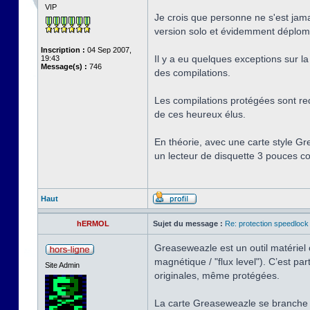
VIP
Je crois que personne ne s'est jama
version solo et évidemment déplombé
Inscription :
04 Sep 2007,
Il y a eu quelques exceptions sur la 
19:43
Message(s) :
746
des compilations.
Les compilations protégées sont red
de ces heureux élus.
En théorie, avec une carte style Gr
un lecteur de disquette 3 pouces co
Haut
hERMOL
Sujet du message :
Re: protection speedlock 
Greaseweazle est un outil matériel o
magnétique / "flux level"). C’est 
Site Admin
originales, même protégées.
La carte Greaseweazle se branche 