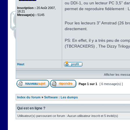
ou DDI-1, ou un lecteur PC 3,5" dan
Inscription :
20 Août 2007,
permet de reproduire fidèlement : L
18:21
Message(s) :
5145
Pour les lecteurs 3" Amstrad (26 br
directement.
PS: En effet, il y a très peu de c
(TBCRACKERS) , The Dizzy Trilo
Haut
Afficher les messa
Page
1
sur
1
[ 6 message(s) ]
Index du forum
»
Software : Les dumps
Qui est en ligne ?
Utilisateur(s) parcourant ce forum : Aucun utilisateur inscrit et 5 invité(s)