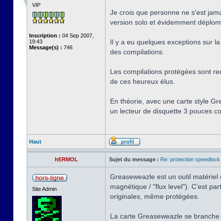
VIP
Je crois que personne ne s'est jama
version solo et évidemment déplombé
Inscription :
04 Sep 2007,
Il y a eu quelques exceptions sur la 
19:43
Message(s) :
746
des compilations.
Les compilations protégées sont red
de ces heureux élus.
En théorie, avec une carte style Gr
un lecteur de disquette 3 pouces co
Haut
hERMOL
Sujet du message :
Re: protection speedlock 
Greaseweazle est un outil matériel o
magnétique / "flux level"). C’est 
Site Admin
originales, même protégées.
La carte Greaseweazle se branche 