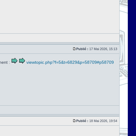
Publié :
17 Mai 2026, 15:13
ment :
viewtopic.php?f=5&t=6829&p=58709#p58709
Publié :
18 Mai 2026, 19:54