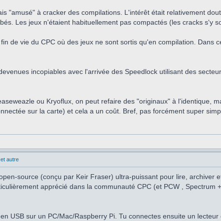
is "amusé" à cracker des compilations. L'intérêt était relativement dou
s. Les jeux n'étaient habituellement pas compactés (les cracks s'y son
fin de vie du CPC où des jeux ne sont sortis qu'en compilation. Dans ce c
evenues incopiables avec l'arrivée des Speedlock utilisant des secteurs 
easeweazle ou Kryoflux, on peut refaire des "originaux" à l'identique, 
nnectée sur la carte) et cela a un coût. Bref, pas forcément super simp
et autre
pen-source (conçu par Keir Fraser) ultra-puissant pour lire, archiver e
particulièrement apprécié dans la communauté CPC (et PCW , Spectrum +3
en USB sur un PC/Mac/Raspberry Pi. Tu connectes ensuite un lecteur d