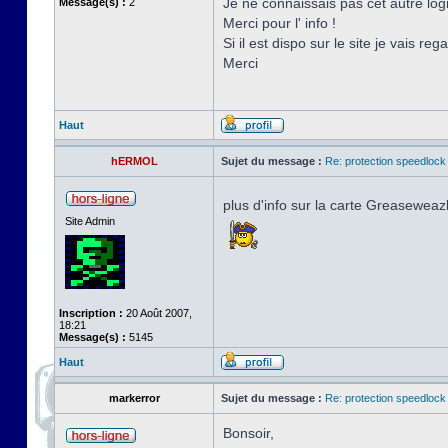
Je ne connaissais pas cet autre logic
Message(s) :
2
Merci pour l' info !
Si il est dispo sur le site je vais reg
Merci
Haut
hERMOL
Sujet du message :
Re: protection speedlock 
plus d'info sur la carte Greaseweaz
Site Admin
Inscription :
20 Août 2007,
18:21
Message(s) :
5145
Haut
markerror
Sujet du message :
Re: protection speedlock 
Bonsoir,