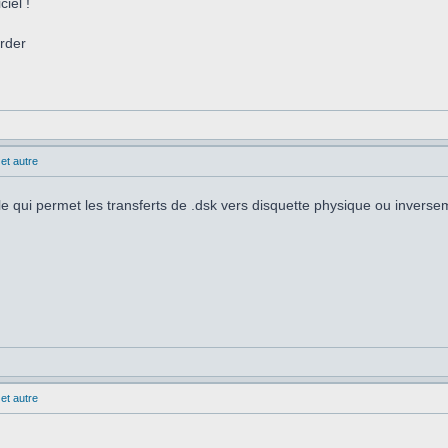
iel !
arder
et autre
le qui permet les transferts de .dsk vers disquette physique ou inverse
et autre