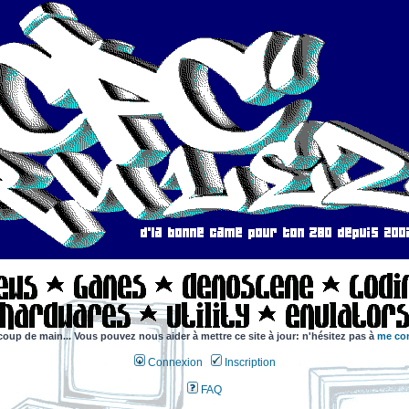
coup de main... Vous pouvez nous aider à mettre ce site à jour: n'hésitez pas à
me con
Connexion
Inscription
FAQ