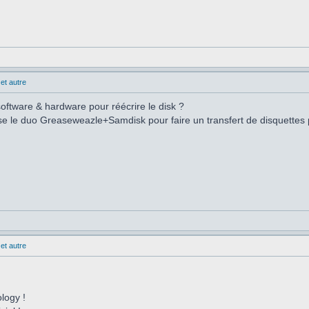
et autre
oftware & hardware pour réécrire le disk ?
lise le duo Greaseweazle+Samdisk pour faire un transfert de disquettes
et autre
ology !