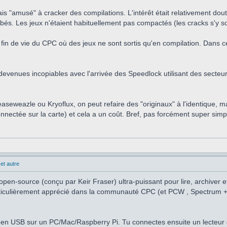
is "amusé" à cracker des compilations. L'intérêt était relativement dou
s. Les jeux n'étaient habituellement pas compactés (les cracks s'y son
fin de vie du CPC où des jeux ne sont sortis qu'en compilation. Dans ce c
evenues incopiables avec l'arrivée des Speedlock utilisant des secteurs 
easeweazle ou Kryoflux, on peut refaire des "originaux" à l'identique, 
nnectée sur la carte) et cela a un coût. Bref, pas forcément super simp
et autre
pen-source (conçu par Keir Fraser) ultra-puissant pour lire, archiver e
particulièrement apprécié dans la communauté CPC (et PCW , Spectrum +3
en USB sur un PC/Mac/Raspberry Pi. Tu connectes ensuite un lecteur d