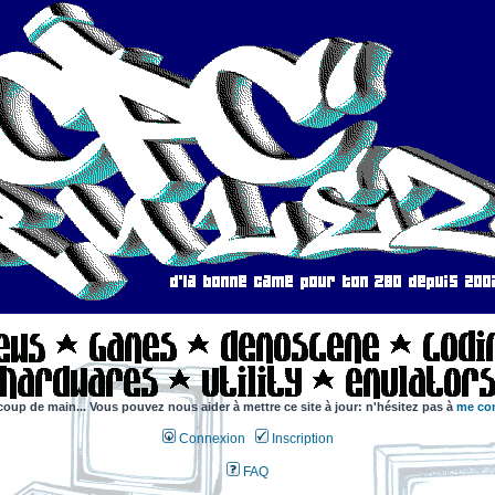
coup de main... Vous pouvez nous aider à mettre ce site à jour: n'hésitez pas à
me con
Connexion
Inscription
FAQ