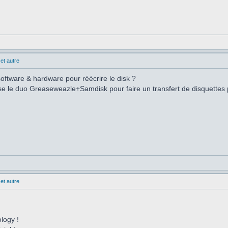
et autre
oftware & hardware pour réécrire le disk ?
lise le duo Greaseweazle+Samdisk pour faire un transfert de disquettes
et autre
ology !