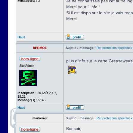
Je ne connaissais pas cet autre logic
Message(s) :
2
Merci pour l' info !
Si il est dispo sur le site je vais reg
Merci
Haut
hERMOL
Sujet du message :
Re: protection speedlock 
plus d'info sur la carte Greaseweaz
Site Admin
Inscription :
20 Août 2007,
18:21
Message(s) :
5145
Haut
markerror
Sujet du message :
Re: protection speedlock 
Bonsoir,