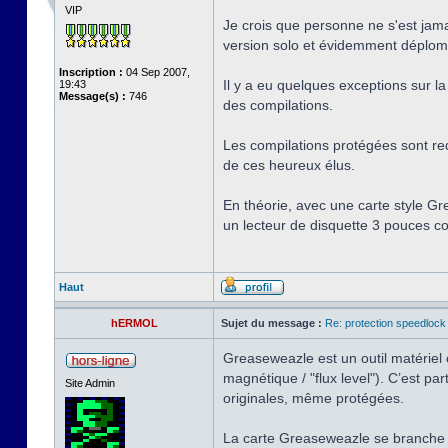
VIP
Je crois que personne ne s'est jama
version solo et évidemment déplombé
Inscription :
04 Sep 2007,
Il y a eu quelques exceptions sur la 
19:43
Message(s) :
746
des compilations.
Les compilations protégées sont red
de ces heureux élus.
En théorie, avec une carte style Gr
un lecteur de disquette 3 pouces co
Haut
hERMOL
Sujet du message :
Re: protection speedlock 
Greaseweazle est un outil matériel o
magnétique / "flux level"). C’est 
Site Admin
originales, même protégées.
La carte Greaseweazle se branche 