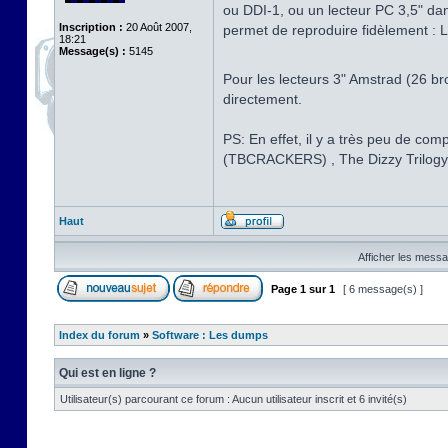
ou DDI-1, ou un lecteur PC 3,5" dan
Inscription :
20 Août 2007,
permet de reproduire fidèlement : L
18:21
Message(s) :
5145
Pour les lecteurs 3" Amstrad (26 br
directement.
PS: En effet, il y a très peu de c
(TBCRACKERS) , The Dizzy Trilo
Haut
Afficher les messa
Page
1
sur
1
[ 6 message(s) ]
Index du forum
»
Software : Les dumps
Qui est en ligne ?
Utilisateur(s) parcourant ce forum : Aucun utilisateur inscrit et 6 invité(s)