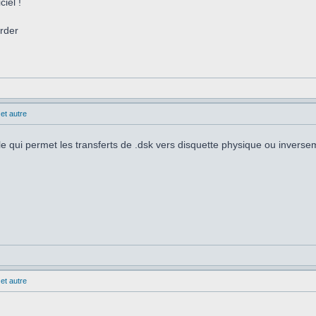
iel !
arder
et autre
le qui permet les transferts de .dsk vers disquette physique ou inverse
et autre