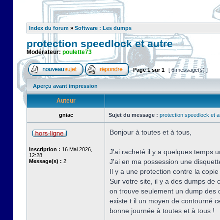
Index du forum
»
Software : Les dumps
protection speedlock et autre
Modérateur:
poulette73
Page
1
sur
1
[ 6 message(s) ]
Aperçu avant impression
Auteur
gniac
Sujet du message :
protection speedlock et a
Bonjour à toutes et à tous,
Inscription :
16 Mai 2026,
J'ai racheté il y a quelques temps u
12:28
J'ai en ma possession une disquette o
Message(s) :
2
Il y a une protection contre la copi
Sur votre site, il y a des dumps de
on trouve seulement un dump des d
existe t il un moyen de contourné ce
bonne journée à toutes et à tous !