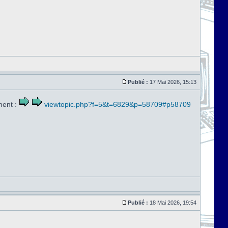
Publié :
17 Mai 2026, 15:13
ment :
viewtopic.php?f=5&t=6829&p=58709#p58709
Publié :
18 Mai 2026, 19:54