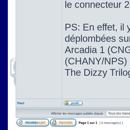
le connecteur 2
PS: En effet, il
déplombées sur 
Arcadia 1 (CNG
(CHANY/NPS) ,
The Dizzy Tri
Haut
Afficher les messages publiés depuis :
Page
1
sur
1
[ 6 message(s) ]