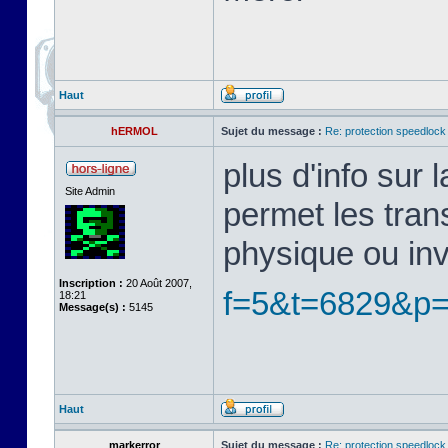
Haut
hERMOL
Sujet du message :
Re: protection speedlock 
plus d'info sur
Site Admin
permet les tran
physique ou in
Inscription :
20 Août 2007,
f=5&t=6829&p
18:21
Message(s) :
5145
Haut
markerror
Sujet du message :
Re: protection speedlock 