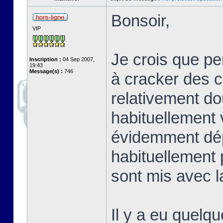
Bonsoir,
VIP
Je crois que p
Inscription :
04 Sep 2007,
19:43
Message(s) :
746
à cracker des co
relativement do
habituellement 
évidemment dép
habituellement 
sont mis avec la
Il y a eu quelqu