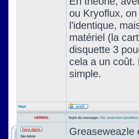
En théorie, av
ou Kryoflux, on 
l'identique, ma
matériel (la car
disquette 3 pou
cela a un coût.
simple.
Haut
hERMOL
Sujet du message :
Re: protection speedlock 
Greaseweazle e
Site Admin