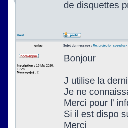
de disquettes p
Haut
gniac
Sujet du message :
Re: protection speedlock 
Bonjour
Inscription :
16 Mai 2026,
12:28
Message(s) :
2
J utilise la der
Je ne connaissai
Merci pour l' inf
Si il est dispo s
Merci