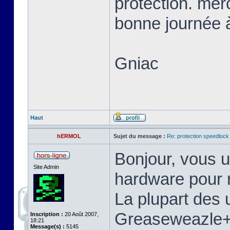
protection. mer
bonne journée à
Gniac
Haut
hERMOL
Sujet du message :
Re: protection speedlock 
Bonjour, vous u
Site Admin
hardware pour r
La plupart des u
Greaseweazle+S
Inscription :
20 Août 2007,
18:21
Message(s) :
5145