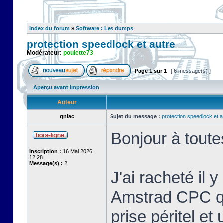
Index du forum
»
Software : Les dumps
protection speedlock et autre
Modérateur:
poulette73
Page
1
sur
1
[ 6 message(s) ]
Aperçu avant impression
Auteur
gniac
Sujet du message :
protection speedlock et a
Bonjour à toute
Inscription :
16 Mai 2026,
12:28
Message(s) :
2
J'ai racheté il 
Amstrad CPC que
prise péritel et