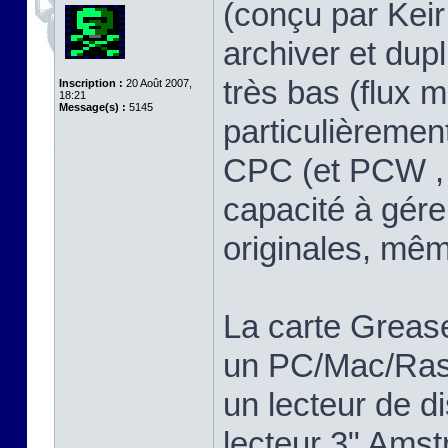
(conçu par Keir 
archiver et dup
très bas (flux m
Inscription :
20 Août 2007,
18:21
Message(s) :
5145
particulièreme
CPC (et PCW , 
capacité à gére
originales, mê
La carte Greas
un PC/Mac/Rasp
un lecteur de d
lecteur 3" Ams