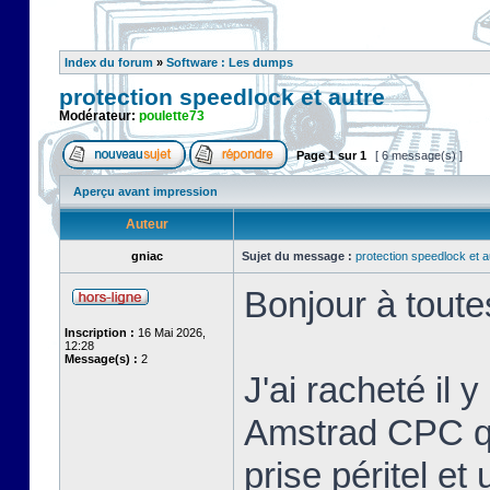
Index du forum
»
Software : Les dumps
protection speedlock et autre
Modérateur:
poulette73
Page
1
sur
1
[ 6 message(s) ]
Aperçu avant impression
Auteur
gniac
Sujet du message :
protection speedlock et a
Bonjour à toute
Inscription :
16 Mai 2026,
12:28
Message(s) :
2
J'ai racheté il 
Amstrad CPC que
prise péritel et