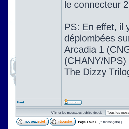
le connecteur 2
PS: En effet, il
déplombées sur 
Arcadia 1 (CNG
(CHANY/NPS) ,
The Dizzy Tri
Haut
Afficher les messages publiés depuis :
Page
1
sur
1
[ 6 message(s) ]