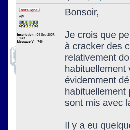
Bonsoir,
VIP
Je crois que p
Inscription :
04 Sep 2007,
19:43
Message(s) :
746
à cracker des co
relativement do
habituellement 
évidemment dép
habituellement 
sont mis avec la
Il y a eu quelqu