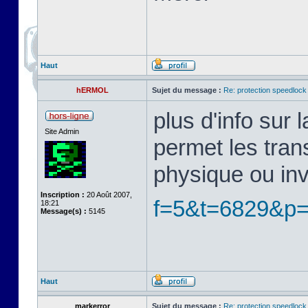
Haut
hERMOL
Sujet du message :
Re: protection speedlock 
plus d'info sur
Site Admin
permet les tran
physique ou in
Inscription :
20 Août 2007,
f=5&t=6829&p
18:21
Message(s) :
5145
Haut
markerror
Sujet du message :
Re: protection speedlock 