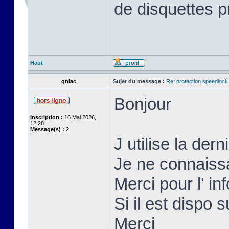
de disquettes p
Haut
gniac
Sujet du message :
Re: protection speedlock 
Bonjour
Inscription :
16 Mai 2026,
12:28
Message(s) :
2
J utilise la der
Je ne connaissai
Merci pour l' inf
Si il est dispo s
Merci