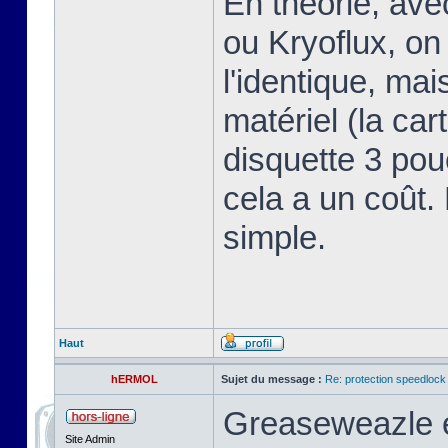
En théorie, av
ou Kryoflux, on 
l'identique, ma
matériel (la car
disquette 3 pou
cela a un coût.
simple.
Haut
hERMOL
Sujet du message :
Re: protection speedlock 
Greaseweazle e
Site Admin