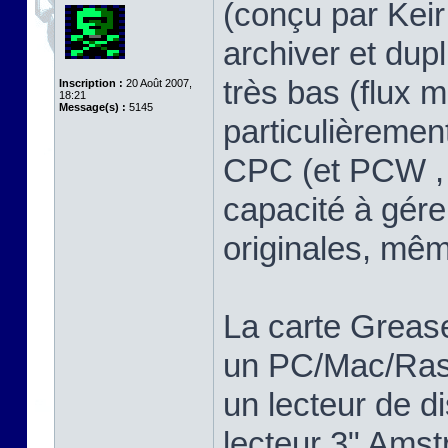
(conçu par Keir 
archiver et dup
très bas (flux m
Inscription :
20 Août 2007,
18:21
Message(s) :
5145
particulièreme
CPC (et PCW , 
capacité à gére
originales, mê
La carte Greas
un PC/Mac/Rasp
un lecteur de d
lecteur 3" Ams