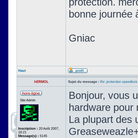
protection. mer
bonne journée à
Gniac
Haut
hERMOL
Sujet du message :
Re: protection speedlock 
Bonjour, vous u
Site Admin
hardware pour r
La plupart des u
Greaseweazle+S
Inscription :
20 Août 2007,
18:21
Message(s) :
5145