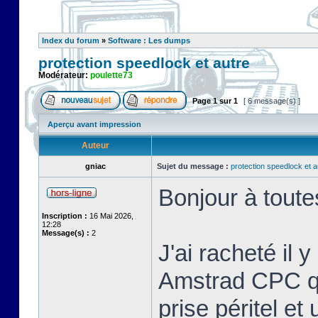
Index du forum
»
Software : Les dumps
protection speedlock et autre
Modérateur:
poulette73
Page
1
sur
1
[ 6 message(s) ]
Aperçu avant impression
Auteur
gniac
Sujet du message :
protection speedlock et a
Bonjour à toute
Inscription :
16 Mai 2026,
12:28
Message(s) :
2
J'ai racheté il 
Amstrad CPC que
prise péritel et