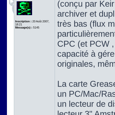
(conçu par Keir 
archiver et dup
très bas (flux m
Inscription :
20 Août 2007,
18:21
Message(s) :
5145
particulièreme
CPC (et PCW , 
capacité à gére
originales, mê
La carte Greas
un PC/Mac/Rasp
un lecteur de d
lecteur 3" Ams