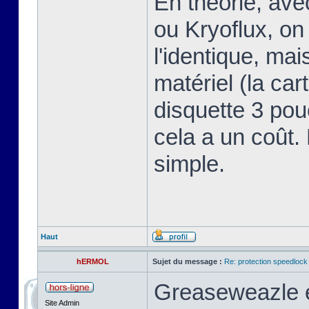
En théorie, av
ou Kryoflux, on 
l'identique, ma
matériel (la car
disquette 3 pou
cela a un coût.
simple.
Haut
hERMOL
Sujet du message :
Re: protection speedlock 
Greaseweazle e
Site Admin