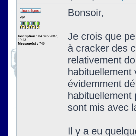
Bonsoir,
VIP
Je crois que p
Inscription :
04 Sep 2007,
19:43
Message(s) :
746
à cracker des co
relativement do
habituellement 
évidemment dép
habituellement 
sont mis avec la
Il y a eu quelqu