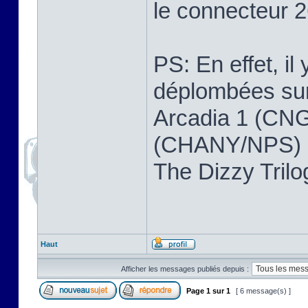
le connecteur 2
PS: En effet, il
déplombées sur 
Arcadia 1 (CNG
(CHANY/NPS) ,
The Dizzy Tri
Haut
Afficher les messages publiés depuis :
Page
1
sur
1
[ 6 message(s) ]