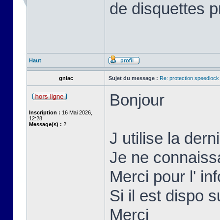
de disquettes p
Haut
gniac
Sujet du message :
Re: protection speedlock 
Bonjour
Inscription :
16 Mai 2026,
12:28
Message(s) :
2
J utilise la der
Je ne connaissai
Merci pour l' inf
Si il est dispo s
Merci