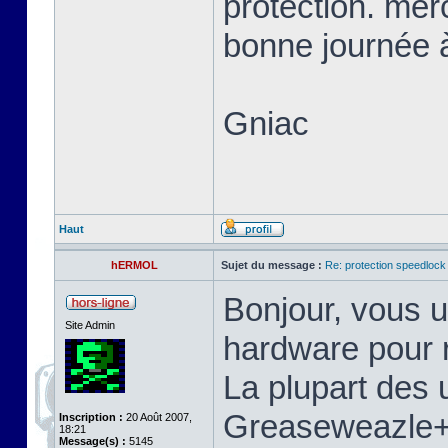
protection. mer
bonne journée à
Gniac
Haut
hERMOL
Sujet du message :
Re: protection speedlock 
Bonjour, vous u
Site Admin
hardware pour r
La plupart des u
Greaseweazle+S
Inscription :
20 Août 2007,
18:21
Message(s) :
5145