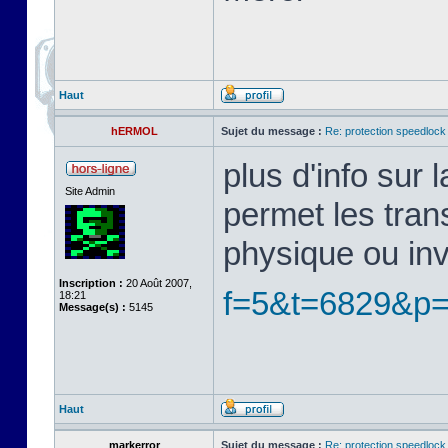
Haut
hERMOL
Sujet du message :
Re: protection speedlock 
plus d'info sur
Site Admin
permet les tran
physique ou in
Inscription :
20 Août 2007,
f=5&t=6829&p
18:21
Message(s) :
5145
Haut
markerror
Sujet du message :
Re: protection speedlock 