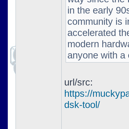
in the early 90
community is in
accelerated the
modern hardwar
anyone with a c
url/src:
https://muckyp
dsk-tool/