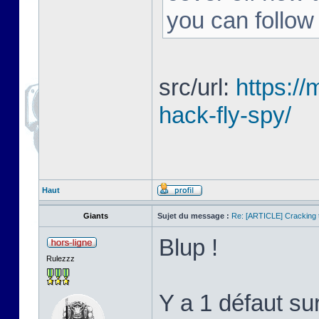
you can follow
src/url:
https:/
hack-fly-spy/
Haut
Giants
Sujet du message :
Re: [ARTICLE] Cracking t
Blup !
Rulezzz
Y a 1 défaut su