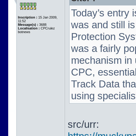
Today’s entry 
Inscription :
15 Jan 2009,
11:52
was and still i
Message(s) :
3688
Localisation :
CPCrulez
botnews
Protection Sy
was a fairly p
mechanism in 
CPC, essential
Track Data tha
using speciali
src/urr: