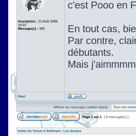
c'est Pooo en 
Inscription :
21 Août 2008,
16:03
En tout cas, bi
Message(s) :
390
Par contre, cla
débutants.
Mais j'aimm
Haut
Afficher les messages publiés depuis :
Page
1
sur
1
[ 8 message(s) ]
Index du forum
»
Software : Les dumps