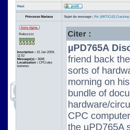
Haut
Princesse Mariana
Sujet du message :
Re: [ARTICLE] Cracking t
Citer :
Rulezzzzz
µPD765A Disc 
Inscription :
15 Jan 2009,
11:52
friend back th
Message(s) :
3688
Localisation :
CPCrulez
botnews
sorts of hard
morning on his
bundle of docu
hardware/circu
CPC computer 
the µPD765A spe