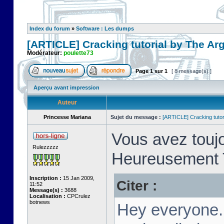
Index du forum
»
Software : Les dumps
[ARTICLE] Cracking tutorial by The Ar
Modérateur:
poulette73
Page
1
sur
1
[ 8 message(s) ]
Aperçu avant impression
Auteur
Princesse Mariana
Sujet du message :
[ARTICLE] Cracking tutor
Vous avez toujo
Rulezzzzz
Heureusement T
Inscription :
15 Jan 2009,
Citer :
11:52
Message(s) :
3688
Localisation :
CPCrulez
botnews
Hey everyone.