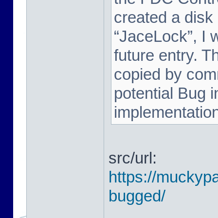
created a disk
“JaceLock”, I wi
future entry. T
copied by comm
potential Bug i
implementation. 
src/url:
https://muckypa
bugged/