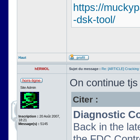
https://mucky
-dsk-tool/
Haut
hERMOL
Sujet du message :
Re: [ARTICLE] Cracking t
On continue tjs 
Site Admin
Citer :
Diagnostic C
Inscription :
20 Août 2007,
18:21
Back in the la
Message(s) :
5145
the FDC Contro