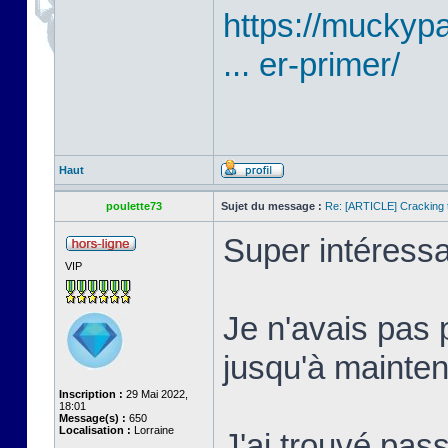
https://mucky
... er-primer/
Haut
poulette73
Sujet du message :
Re: [ARTICLE] Cracking t
Super intéressa
VIP
Je n'avais pas 
jusqu'à mainten
Inscription :
29 Mai 2022,
18:01
Message(s) :
650
Localisation :
Lorraine
J'ai trouvé pass