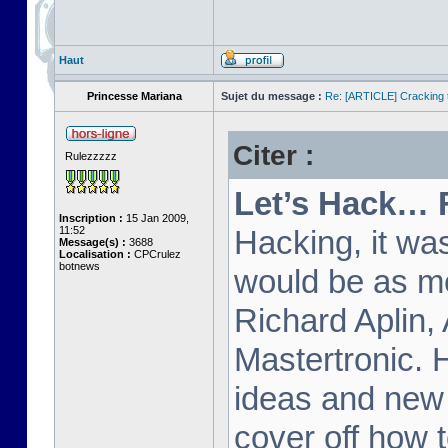
Haut
Princesse Mariana
Sujet du message :
Re: [ARTICLE] Cracking t
Citer :
Rulezzzzz
Let’s Hack… 
Inscription :
15 Jan 2009,
11:52
Hacking, it wa
Message(s) :
3688
Localisation :
CPCrulez
botnews
would be as m
Richard Aplin,
Mastertronic. 
ideas and new t
cover off how t