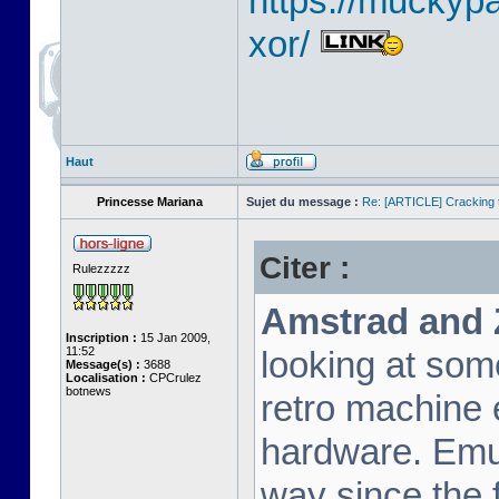
https://muckyp
xor/
Haut
Princesse Mariana
Sujet du message :
Re: [ARTICLE] Cracking t
Citer :
Rulezzzzz
Amstrad and 
Inscription :
15 Jan 2009,
11:52
looking at som
Message(s) :
3688
Localisation :
CPCrulez
botnews
retro machine 
hardware. Emu
way since the f