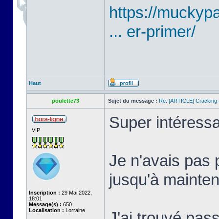
https://mucky
... er-primer/
Haut
poulette73
Sujet du message :
Re: [ARTICLE] Cracking t
Super intéressa
VIP
Je n'avais pas 
jusqu'à mainten
Inscription :
29 Mai 2022,
18:01
Message(s) :
650
Localisation :
Lorraine
J'ai trouvé pass