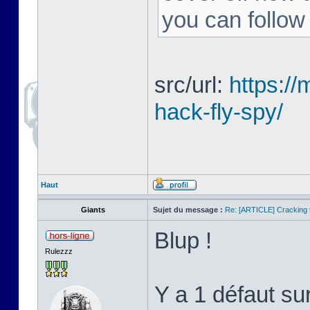
you can follow
src/url:
https:/
hack-fly-spy/
Haut
Giants
Sujet du message :
Re: [ARTICLE] Cracking t
Blup !
Rulezzz
Y a 1 défaut su