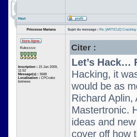
Haut
Princesse Mariana
Sujet du message :
Re: [ARTICLE] Cracking t
Citer :
Rulezzzzz
Let’s Hack… 
Inscription :
15 Jan 2009,
11:52
Hacking, it wa
Message(s) :
3688
Localisation :
CPCrulez
botnews
would be as m
Richard Aplin,
Mastertronic. 
ideas and new t
cover off how t