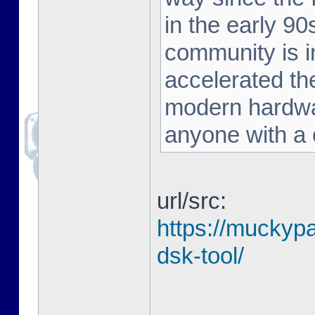
in the early 90
community is in
accelerated the
modern hardwar
anyone with a c
url/src:
https://muckyp
dsk-tool/