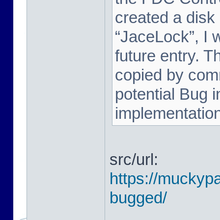
created a disk
“JaceLock”, I wi
future entry. T
copied by comm
potential Bug i
implementation. 
src/url:
https://muckypa
bugged/