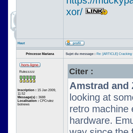
https://muckyp
xor/
Haut
Princesse Mariana
Sujet du message :
Re: [ARTICLE] Cracking t
Citer :
Rulezzzzz
Amstrad and 
Inscription :
15 Jan 2009,
11:52
looking at som
Message(s) :
3688
Localisation :
CPCrulez
botnews
retro machine 
hardware. Emu
way since the f