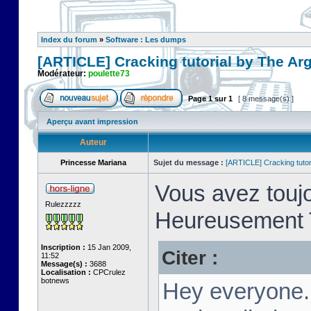
Index du forum
»
Software : Les dumps
[ARTICLE] Cracking tutorial by The Ar
Modérateur:
poulette73
Page
1
sur
1
[ 8 message(s) ]
Aperçu avant impression
Auteur
Princesse Mariana
Sujet du message :
[ARTICLE] Cracking tutor
Vous avez toujo
Rulezzzzz
Heureusement T
Inscription :
15 Jan 2009,
Citer :
11:52
Message(s) :
3688
Localisation :
CPCrulez
botnews
Hey everyone.