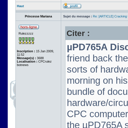
Haut
Princesse Mariana
Sujet du message :
Re: [ARTICLE] Cracking t
Citer :
Rulezzzzz
µPD765A Disc 
Inscription :
15 Jan 2009,
11:52
friend back th
Message(s) :
3688
Localisation :
CPCrulez
botnews
sorts of hard
morning on his
bundle of docu
hardware/circu
CPC computer 
the µPD765A spe