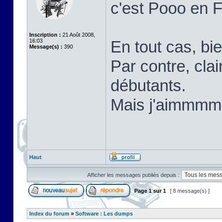
c'est Pooo en 
Inscription :
21 Août 2008,
16:03
En tout cas, bi
Message(s) :
390
Par contre, cla
débutants.
Mais j'aimm
Haut
Afficher les messages publiés depuis :
Page
1
sur
1
[ 8 message(s) ]
Index du forum
»
Software : Les dumps