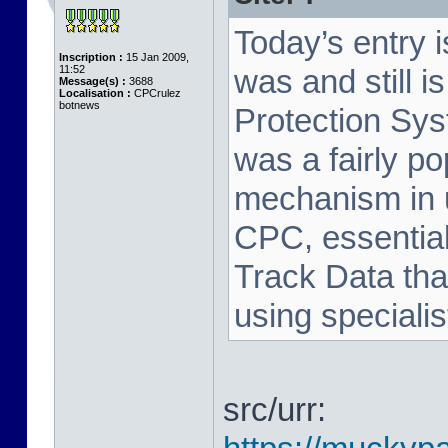
Today’s entry 
Inscription :
15 Jan 2009,
11:52
was and still i
Message(s) :
3688
Localisation :
CPCrulez
botnews
Protection Sy
was a fairly p
mechanism in 
CPC, essential
Track Data tha
using speciali
src/urr: