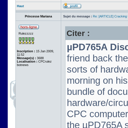
Haut
Princesse Mariana
Sujet du message :
Re: [ARTICLE] Cracking t
Citer :
Rulezzzzz
µPD765A Disc 
Inscription :
15 Jan 2009,
11:52
friend back th
Message(s) :
3688
Localisation :
CPCrulez
botnews
sorts of hard
morning on his
bundle of docu
hardware/circu
CPC computer 
the µPD765A spe