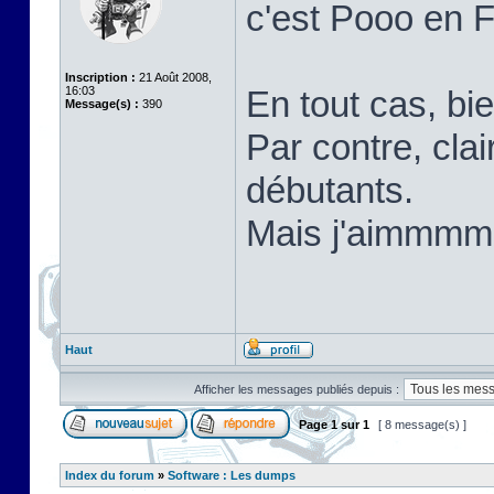
c'est Pooo en 
Inscription :
21 Août 2008,
16:03
En tout cas, bi
Message(s) :
390
Par contre, cla
débutants.
Mais j'aimm
Haut
Afficher les messages publiés depuis :
Page
1
sur
1
[ 8 message(s) ]
Index du forum
»
Software : Les dumps