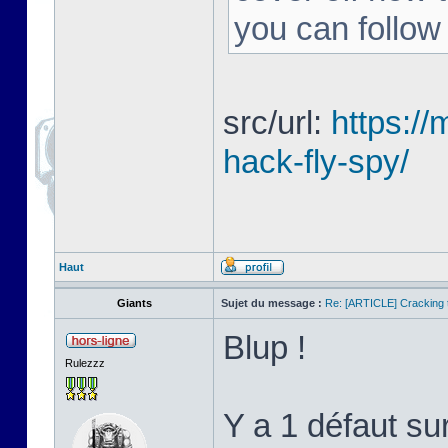
you can follow
src/url:
https:/
hack-fly-spy/
Haut
Giants
Sujet du message :
Re: [ARTICLE] Cracking t
Blup !
Rulezzz
Y a 1 défaut su