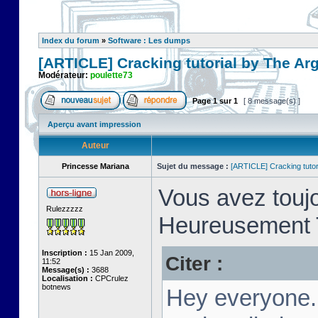
Index du forum
»
Software : Les dumps
[ARTICLE] Cracking tutorial by The Ar
Modérateur:
poulette73
Page
1
sur
1
[ 8 message(s) ]
Aperçu avant impression
Auteur
Princesse Mariana
Sujet du message :
[ARTICLE] Cracking tutor
Vous avez toujo
Rulezzzzz
Heureusement T
Inscription :
15 Jan 2009,
Citer :
11:52
Message(s) :
3688
Localisation :
CPCrulez
botnews
Hey everyone.