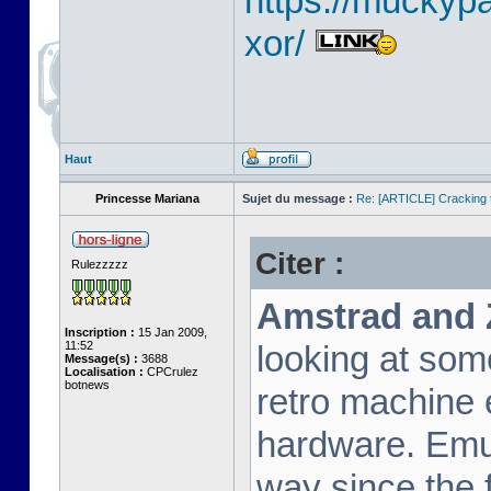
https://muckyp
xor/
Haut
Princesse Mariana
Sujet du message :
Re: [ARTICLE] Cracking t
Citer :
Rulezzzzz
Amstrad and 
Inscription :
15 Jan 2009,
11:52
looking at som
Message(s) :
3688
Localisation :
CPCrulez
botnews
retro machine 
hardware. Emu
way since the f