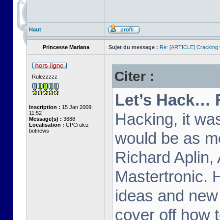
Haut
Princesse Mariana
Sujet du message :
Re: [ARTICLE] Cracking t
Citer :
Rulezzzzz
Let’s Hack… 
Inscription :
15 Jan 2009,
11:52
Hacking, it wa
Message(s) :
3688
Localisation :
CPCrulez
botnews
would be as m
Richard Aplin,
Mastertronic. 
ideas and new t
cover off how t