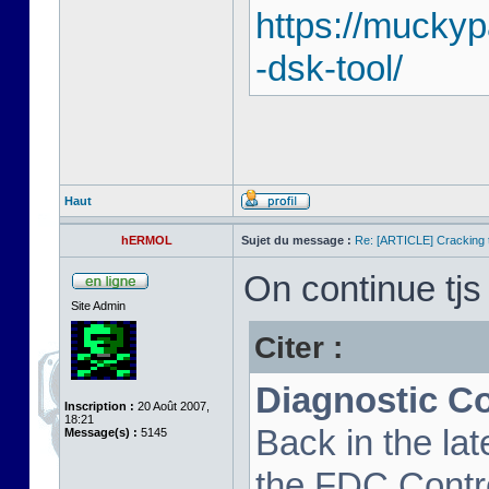
https://mucky
-dsk-tool/
Haut
hERMOL
Sujet du message :
Re: [ARTICLE] Cracking t
On continue tjs 
Site Admin
Citer :
Diagnostic C
Inscription :
20 Août 2007,
18:21
Back in the la
Message(s) :
5145
the FDC Contro