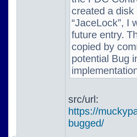
created a disk
“JaceLock”, I wi
future entry. T
copied by comm
potential Bug i
implementation. 
src/url:
https://muckypa
bugged/