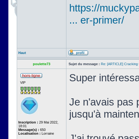
https://mucky
... er-primer/
Haut
poulette73
Sujet du message :
Re: [ARTICLE] Cracking t
Super intéressa
VIP
Je n'avais pas 
jusqu'à mainten
Inscription :
29 Mai 2022,
18:01
Message(s) :
650
Localisation :
Lorraine
J'ai trouvé pass