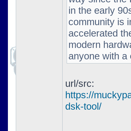
in the early 90
community is in
accelerated the
modern hardwar
anyone with a c
url/src:
https://muckyp
dsk-tool/