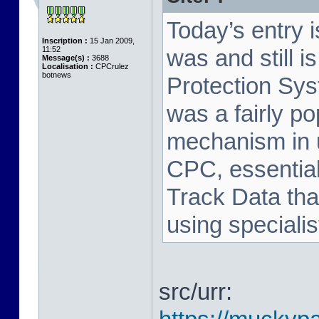
Today’s entry 
Inscription :
15 Jan 2009,
11:52
was and still i
Message(s) :
3688
Localisation :
CPCrulez
botnews
Protection Sy
was a fairly p
mechanism in 
CPC, essential
Track Data tha
using speciali
src/urr: