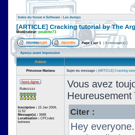
Index du forum
»
Software : Les dumps
[ARTICLE] Cracking tutorial by The Ar
Modérateur:
poulette73
Page
1
sur
1
[ 8 message(s) ]
Aperçu avant impression
Auteur
Princesse Mariana
Sujet du message :
[ARTICLE] Cracking tutor
Vous avez toujo
Rulezzzzz
Heureusement T
Inscription :
15 Jan 2009,
Citer :
11:52
Message(s) :
3688
Localisation :
CPCrulez
botnews
Hey everyone.