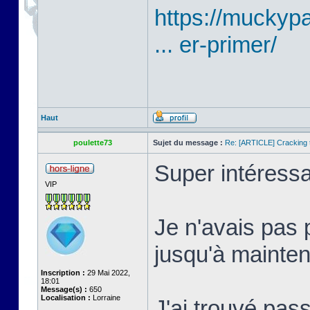
https://mucky
... er-primer/
Haut
poulette73
Sujet du message :
Re: [ARTICLE] Cracking t
Super intéressa
VIP
Je n'avais pas 
jusqu'à mainten
Inscription :
29 Mai 2022,
18:01
Message(s) :
650
Localisation :
Lorraine
J'ai trouvé pass