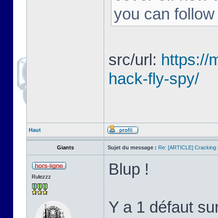
you can follow
src/url:
https:/
hack-fly-spy/
Haut
Giants
Sujet du message :
Re: [ARTICLE] Cracking t
Blup !
Rulezzz
Y a 1 défaut su