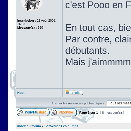
c'est Pooo en 
Inscription :
21 Août 2008,
16:03
En tout cas, bi
Message(s) :
390
Par contre, cla
débutants.
Mais j'aimm
Haut
Afficher les messages publiés depuis :
Page
1
sur
1
[ 8 message(s) ]
Index du forum
»
Software : Les dumps