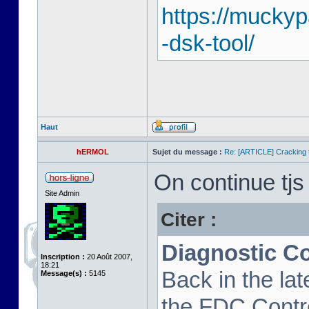
https://mucky
-dsk-tool/
Haut
hERMOL
Sujet du message :
Re: [ARTICLE] Cracking t
On continue tjs 
Site Admin
Citer :
Diagnostic C
Inscription :
20 Août 2007,
18:21
Back in the la
Message(s) :
5145
the FDC Contro