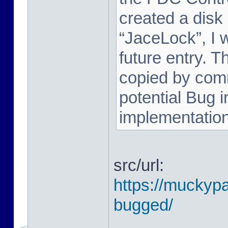
created a disk
“JaceLock”, I wi
future entry. T
copied by comm
potential Bug i
implementation. 
src/url:
https://muckypa
bugged/