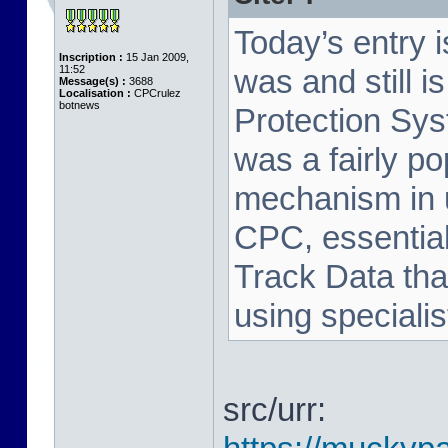
Today’s entry 
Inscription :
15 Jan 2009,
11:52
was and still i
Message(s) :
3688
Localisation :
CPCrulez
botnews
Protection Sy
was a fairly p
mechanism in 
CPC, essential
Track Data tha
using speciali
src/urr: