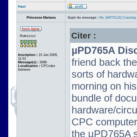
Haut
Princesse Mariana
Sujet du message :
Re: [ARTICLE] Cracking t
Citer :
Rulezzzzz
µPD765A Disc 
Inscription :
15 Jan 2009,
11:52
friend back th
Message(s) :
3688
Localisation :
CPCrulez
botnews
sorts of hard
morning on his
bundle of docu
hardware/circu
CPC computer 
the µPD765A spe