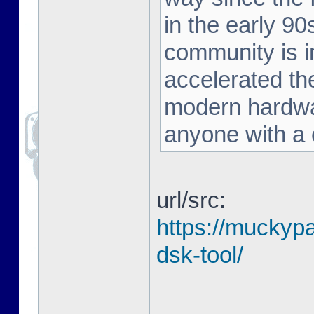
in the early 90
community is in
accelerated the
modern hardwar
anyone with a c
url/src:
https://muckyp
dsk-tool/