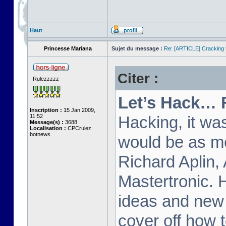
Haut
Princesse Mariana
Sujet du message :
Re: [ARTICLE] Cracking t
Citer :
Rulezzzzz
Let’s Hack… 
Inscription :
15 Jan 2009,
11:52
Hacking, it wa
Message(s) :
3688
Localisation :
CPCrulez
botnews
would be as m
Richard Aplin,
Mastertronic. 
ideas and new t
cover off how t