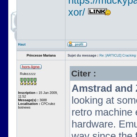
https://muckyp
xor/
Haut
Princesse Mariana
Sujet du message :
Re: [ARTICLE] Cracking t
Citer :
Rulezzzzz
Amstrad and 
Inscription :
15 Jan 2009,
11:52
looking at som
Message(s) :
3688
Localisation :
CPCrulez
botnews
retro machine 
hardware. Emu
way since the f