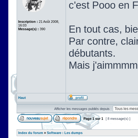
c'est Pooo en 
Inscription :
21 Août 2008,
16:03
En tout cas, bi
Message(s) :
390
Par contre, cla
débutants.
Mais j'aimm
Haut
Afficher les messages publiés depuis :
Page
1
sur
1
[ 8 message(s) ]
Index du forum
»
Software : Les dumps