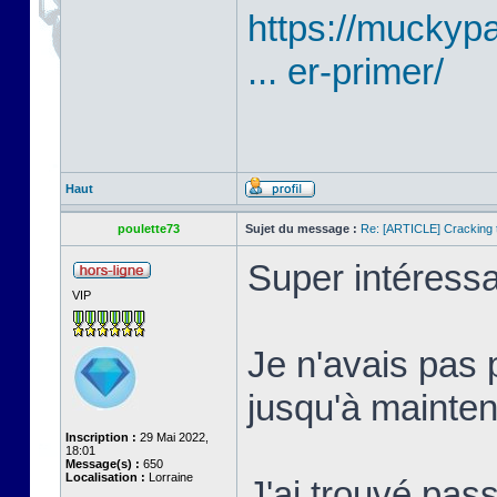
https://mucky
... er-primer/
Haut
poulette73
Sujet du message :
Re: [ARTICLE] Cracking t
Super intéressa
VIP
Je n'avais pas 
jusqu'à mainten
Inscription :
29 Mai 2022,
18:01
Message(s) :
650
Localisation :
Lorraine
J'ai trouvé pass