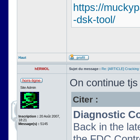
https://mucky
-dsk-tool/
Haut
hERMOL
Sujet du message :
Re: [ARTICLE] Cracking t
On continue tjs 
Site Admin
Citer :
Diagnostic C
Inscription :
20 Août 2007,
18:21
Back in the la
Message(s) :
5145
the FDC Contro