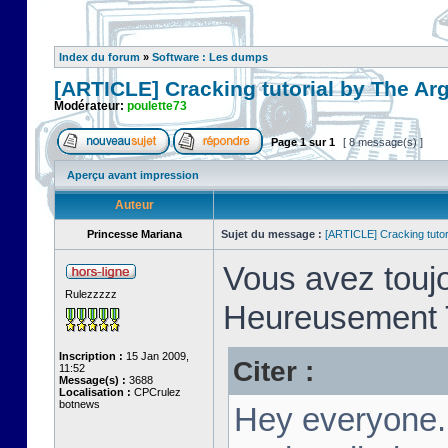
Index du forum
»
Software : Les dumps
[ARTICLE] Cracking tutorial by The Ar
Modérateur:
poulette73
Page
1
sur
1
[ 8 message(s) ]
Aperçu avant impression
Auteur
Princesse Mariana
Sujet du message :
[ARTICLE] Cracking tutor
Vous avez toujo
Rulezzzzz
Heureusement T
Inscription :
15 Jan 2009,
Citer :
11:52
Message(s) :
3688
Localisation :
CPCrulez
botnews
Hey everyone.