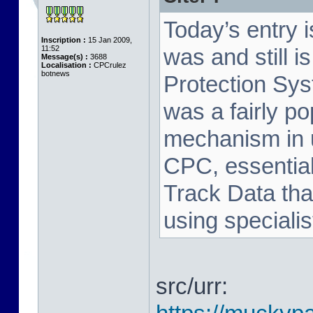
Today’s entry 
Inscription :
15 Jan 2009,
11:52
was and still i
Message(s) :
3688
Localisation :
CPCrulez
botnews
Protection Sy
was a fairly p
mechanism in 
CPC, essential
Track Data tha
using speciali
src/urr: