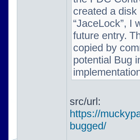
created a disk
“JaceLock”, I wi
future entry. T
copied by comm
potential Bug i
implementation. 
src/url:
https://muckypa
bugged/