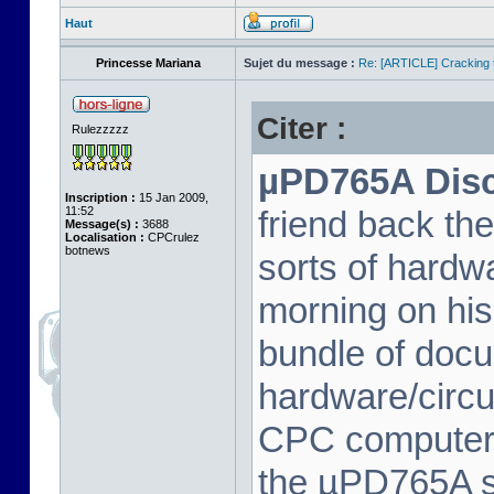
Haut
Princesse Mariana
Sujet du message :
Re: [ARTICLE] Cracking t
Citer :
Rulezzzzz
µPD765A Disc 
Inscription :
15 Jan 2009,
11:52
friend back th
Message(s) :
3688
Localisation :
CPCrulez
botnews
sorts of hard
morning on his
bundle of docu
hardware/circu
CPC computer 
the µPD765A spe