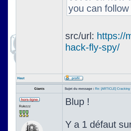
you can follow
src/url:
https:/
hack-fly-spy/
Haut
Giants
Sujet du message :
Re: [ARTICLE] Cracking t
Blup !
Rulezzz
Y a 1 défaut su