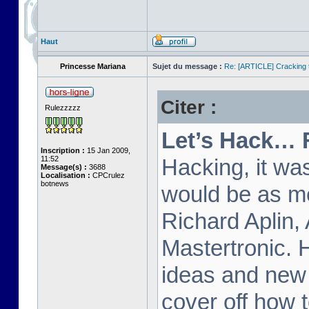
Haut
Princesse Mariana
Sujet du message :
Re: [ARTICLE] Cracking t
Citer :
Rulezzzzz
Let’s Hack… 
Inscription :
15 Jan 2009,
11:52
Hacking, it wa
Message(s) :
3688
Localisation :
CPCrulez
botnews
would be as m
Richard Aplin,
Mastertronic. 
ideas and new t
cover off how t