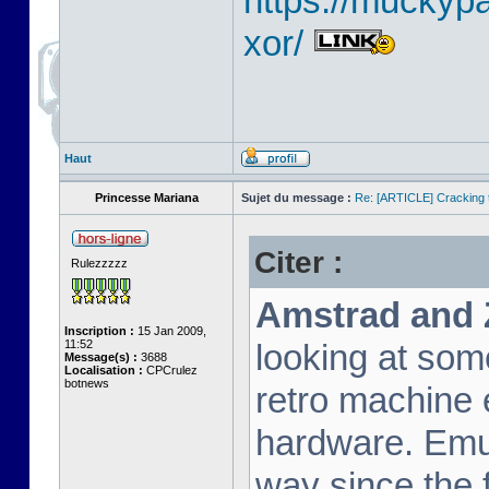
https://muckyp
xor/
Haut
Princesse Mariana
Sujet du message :
Re: [ARTICLE] Cracking t
Citer :
Rulezzzzz
Amstrad and 
Inscription :
15 Jan 2009,
11:52
looking at som
Message(s) :
3688
Localisation :
CPCrulez
botnews
retro machine 
hardware. Emu
way since the f