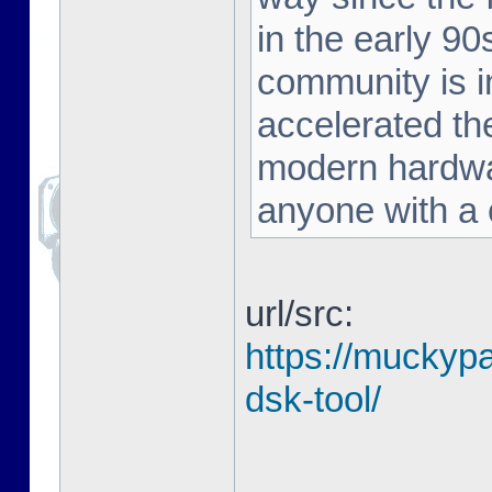
in the early 90
community is in
accelerated the
modern hardwar
anyone with a c
url/src:
https://muckyp
dsk-tool/