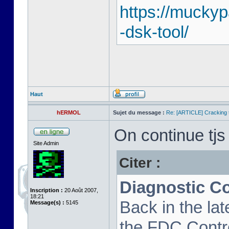
https://mucky
-dsk-tool/
Haut
hERMOL
Sujet du message :
Re: [ARTICLE] Cracking t
On continue tjs 
Site Admin
Citer :
Diagnostic C
Inscription :
20 Août 2007,
18:21
Back in the la
Message(s) :
5145
the FDC Contro