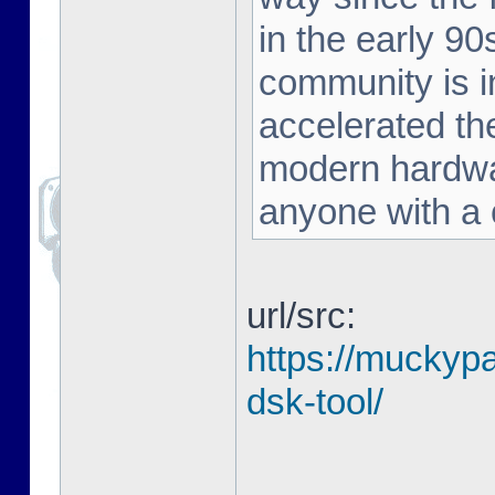
in the early 90
community is in
accelerated the
modern hardwar
anyone with a c
url/src:
https://muckyp
dsk-tool/