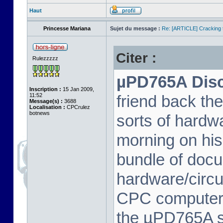
Haut
Princesse Mariana
Sujet du message :
Re: [ARTICLE] Cracking t
Citer :
Rulezzzzz
µPD765A Disc 
Inscription :
15 Jan 2009,
11:52
friend back th
Message(s) :
3688
Localisation :
CPCrulez
botnews
sorts of hard
morning on his
bundle of docu
hardware/circu
CPC computer 
the µPD765A spe