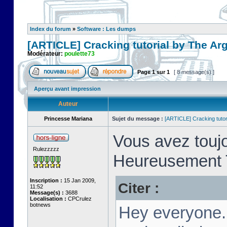
Index du forum
»
Software : Les dumps
[ARTICLE] Cracking tutorial by The Ar
Modérateur:
poulette73
Page
1
sur
1
[ 8 message(s) ]
Aperçu avant impression
Auteur
Princesse Mariana
Sujet du message :
[ARTICLE] Cracking tutor
Vous avez toujo
Rulezzzzz
Heureusement T
Inscription :
15 Jan 2009,
Citer :
11:52
Message(s) :
3688
Localisation :
CPCrulez
botnews
Hey everyone.