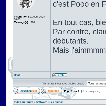
c'est Pooo en 
Inscription :
21 Août 2008,
16:03
En tout cas, bi
Message(s) :
390
Par contre, cla
débutants.
Mais j'aimm
Haut
Afficher les messages publiés depuis :
Page
1
sur
1
[ 8 message(s) ]
Index du forum
»
Software : Les dumps