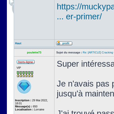
https://mucky
... er-primer/
Haut
poulette73
Sujet du message :
Re: [ARTICLE] Cracking t
Super intéressa
VIP
Je n'avais pas 
jusqu'à mainten
Inscription :
29 Mai 2022,
18:01
Message(s) :
650
Localisation :
Lorraine
J'ai trouvé pass