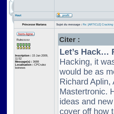
Haut
Princesse Mariana
Sujet du message :
Re: [ARTICLE] Cracking t
Citer :
Rulezzzzz
Let’s Hack… 
Inscription :
15 Jan 2009,
11:52
Hacking, it wa
Message(s) :
3688
Localisation :
CPCrulez
botnews
would be as m
Richard Aplin,
Mastertronic. 
ideas and new t
cover off how t