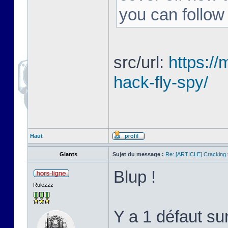
you can follow
src/url:
https:/
hack-fly-spy/
Haut
Giants
Sujet du message :
Re: [ARTICLE] Cracking t
Blup !
Rulezzz
Y a 1 défaut su