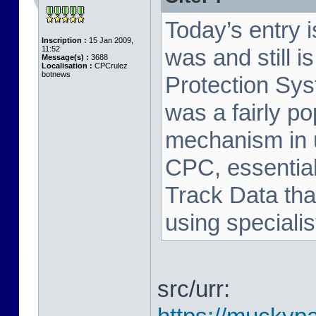
Today’s entry 
Inscription :
15 Jan 2009,
11:52
was and still i
Message(s) :
3688
Localisation :
CPCrulez
botnews
Protection Sy
was a fairly p
mechanism in 
CPC, essential
Track Data tha
using speciali
src/urr: