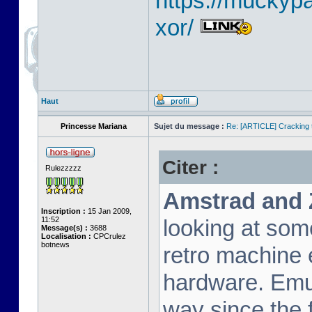
https://muckyp
xor/
Haut
Princesse Mariana
Sujet du message :
Re: [ARTICLE] Cracking t
Citer :
Rulezzzzz
Amstrad and 
Inscription :
15 Jan 2009,
11:52
looking at som
Message(s) :
3688
Localisation :
CPCrulez
botnews
retro machine 
hardware. Emu
way since the f