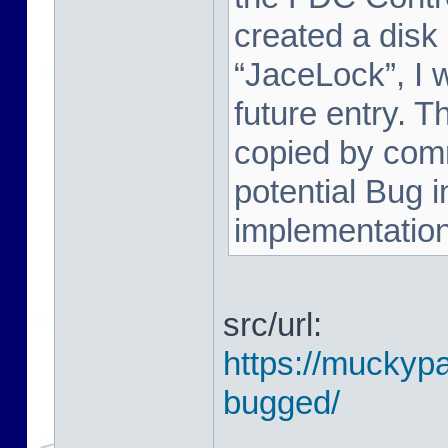
created a disk
“JaceLock”, I wi
future entry. T
copied by comm
potential Bug i
implementation. 
src/url:
https://muckypa
bugged/