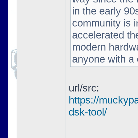
in the early 90
community is in
accelerated the
modern hardwar
anyone with a c
url/src:
https://muckyp
dsk-tool/