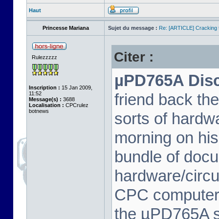
Haut
Princesse Mariana
Sujet du message :
Re: [ARTICLE] Cracking t
Citer :
Rulezzzzz
µPD765A Disc 
Inscription :
15 Jan 2009,
11:52
friend back th
Message(s) :
3688
Localisation :
CPCrulez
botnews
sorts of hard
morning on his
bundle of docu
hardware/circu
CPC computer 
the µPD765A spe