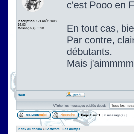
c'est Pooo en 
Inscription :
21 Août 2008,
16:03
En tout cas, bi
Message(s) :
390
Par contre, cla
débutants.
Mais j'aimm
Haut
Afficher les messages publiés depuis :
Page
1
sur
1
[ 8 message(s) ]
Index du forum
»
Software : Les dumps