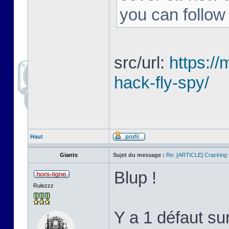
you can follow
src/url:
https:/
hack-fly-spy/
Haut
Giants
Sujet du message :
Re: [ARTICLE] Cracking t
Blup !
Rulezzz
Y a 1 défaut su