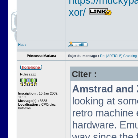
https://muckyp
xor/
Haut
Princesse Mariana
Sujet du message :
Re: [ARTICLE] Cracking t
Citer :
Rulezzzzz
Amstrad and 
Inscription :
15 Jan 2009,
11:52
looking at som
Message(s) :
3688
Localisation :
CPCrulez
botnews
retro machine 
hardware. Emu
way since the f