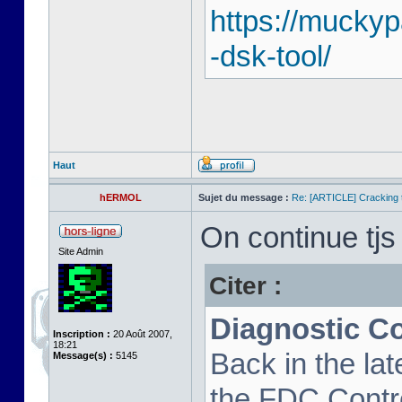
https://mucky
-dsk-tool/
Haut
hERMOL
Sujet du message :
Re: [ARTICLE] Cracking t
On continue tjs 
Site Admin
Citer :
Diagnostic C
Inscription :
20 Août 2007,
18:21
Back in the la
Message(s) :
5145
the FDC Contro