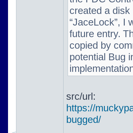
created a disk
“JaceLock”, I wi
future entry. T
copied by comm
potential Bug i
implementation. 
src/url:
https://muckypa
bugged/