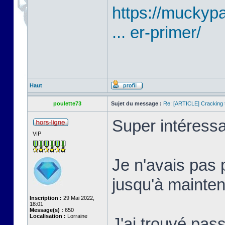
https://mucky
... er-primer/
Haut
poulette73
Sujet du message :
Re: [ARTICLE] Cracking t
Super intéressa
VIP
Je n'avais pas 
jusqu'à mainten
Inscription :
29 Mai 2022,
18:01
Message(s) :
650
Localisation :
Lorraine
J'ai trouvé pass