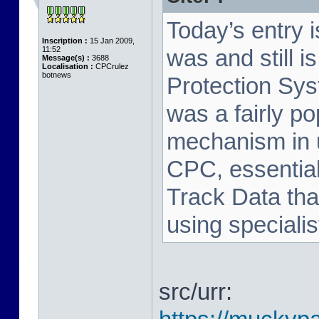
Today’s entry 
Inscription :
15 Jan 2009,
11:52
was and still i
Message(s) :
3688
Localisation :
CPCrulez
botnews
Protection Sy
was a fairly p
mechanism in 
CPC, essential
Track Data tha
using speciali
src/urr: