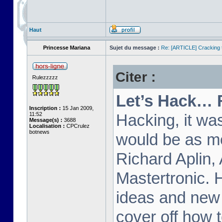
Haut
Princesse Mariana
Sujet du message :
Re: [ARTICLE] Cracking t
Citer :
Rulezzzzz
Let’s Hack… 
Inscription :
15 Jan 2009,
11:52
Hacking, it wa
Message(s) :
3688
Localisation :
CPCrulez
botnews
would be as m
Richard Aplin,
Mastertronic. 
ideas and new t
cover off how t