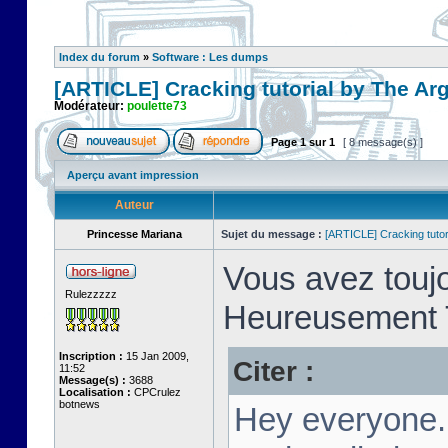
Index du forum
»
Software : Les dumps
[ARTICLE] Cracking tutorial by The Ar
Modérateur:
poulette73
Page
1
sur
1
[ 8 message(s) ]
Aperçu avant impression
Auteur
Princesse Mariana
Sujet du message :
[ARTICLE] Cracking tutor
Vous avez toujo
Rulezzzzz
Heureusement T
Inscription :
15 Jan 2009,
Citer :
11:52
Message(s) :
3688
Localisation :
CPCrulez
botnews
Hey everyone.