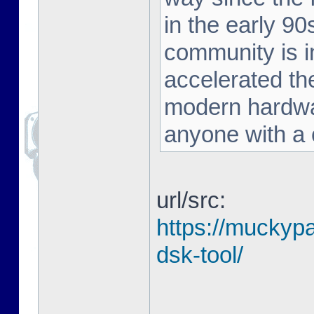
in the early 90
community is in
accelerated the
modern hardwar
anyone with a c
url/src:
https://muckyp
dsk-tool/