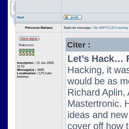
Haut
Princesse Mariana
Sujet du message :
Re: [ARTICLE] Cracking t
Citer :
Rulezzzzz
Let’s Hack… 
Inscription :
15 Jan 2009,
11:52
Hacking, it wa
Message(s) :
3688
Localisation :
CPCrulez
botnews
would be as m
Richard Aplin,
Mastertronic. 
ideas and new t
cover off how t