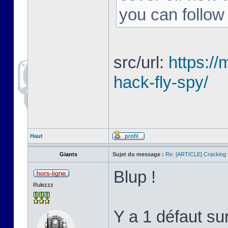
you can follow
src/url:
https:/
hack-fly-spy/
Haut
Giants
Sujet du message :
Re: [ARTICLE] Cracking t
Blup !
Rulezzz
Y a 1 défaut su