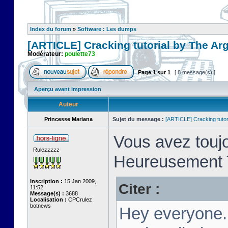
Index du forum
»
Software : Les dumps
[ARTICLE] Cracking tutorial by The Ar
Modérateur:
poulette73
Page
1
sur
1
[ 8 message(s) ]
Aperçu avant impression
Auteur
Princesse Mariana
Sujet du message :
[ARTICLE] Cracking tutor
Vous avez toujo
Rulezzzzz
Heureusement T
Inscription :
15 Jan 2009,
Citer :
11:52
Message(s) :
3688
Localisation :
CPCrulez
botnews
Hey everyone.