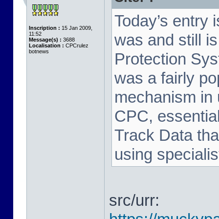
Today’s entry 
Inscription :
15 Jan 2009,
11:52
was and still i
Message(s) :
3688
Localisation :
CPCrulez
botnews
Protection Sy
was a fairly p
mechanism in 
CPC, essential
Track Data tha
using speciali
src/urr: