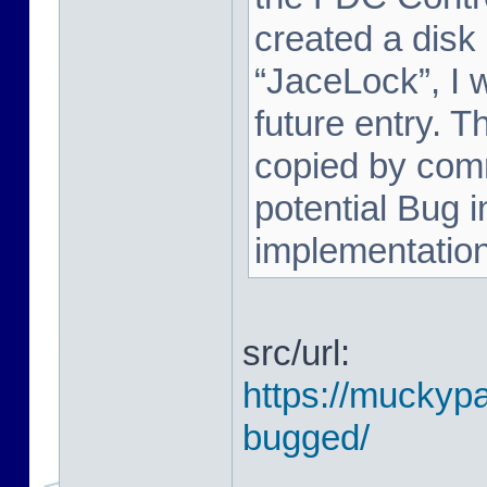
created a disk
“JaceLock”, I wi
future entry. T
copied by comm
potential Bug i
implementation. 
src/url:
https://muckypa
bugged/