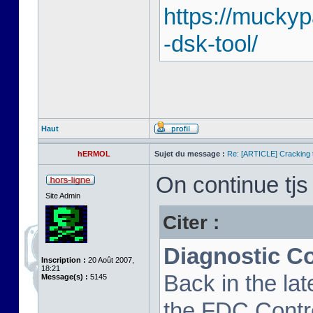
https://mucky
-dsk-tool/
Haut
hERMOL
Sujet du message :
Re: [ARTICLE] Cracking t
On continue tjs 
Site Admin
Citer :
Diagnostic C
Inscription :
20 Août 2007,
18:21
Back in the la
Message(s) :
5145
the FDC Contro