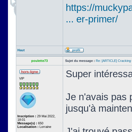
https://mucky
... er-primer/
Haut
poulette73
Sujet du message :
Re: [ARTICLE] Cracking t
Super intéressa
VIP
Je n'avais pas 
jusqu'à mainten
Inscription :
29 Mai 2022,
18:01
Message(s) :
650
Localisation :
Lorraine
J'ai trouvé pass