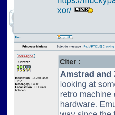
https://muckyp
xor/
Haut
Princesse Mariana
Sujet du message :
Re: [ARTICLE] Cracking t
Citer :
Rulezzzzz
Amstrad and 
Inscription :
15 Jan 2009,
11:52
looking at som
Message(s) :
3688
Localisation :
CPCrulez
botnews
retro machine 
hardware. Emu
way since the f