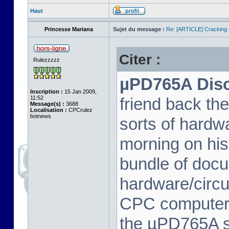
Haut
Princesse Mariana
Sujet du message :
Re: [ARTICLE] Cracking t
Citer :
Rulezzzzz
µPD765A Disc 
Inscription :
15 Jan 2009,
11:52
friend back th
Message(s) :
3688
Localisation :
CPCrulez
botnews
sorts of hard
morning on his
bundle of docu
hardware/circu
CPC computer 
the µPD765A spe