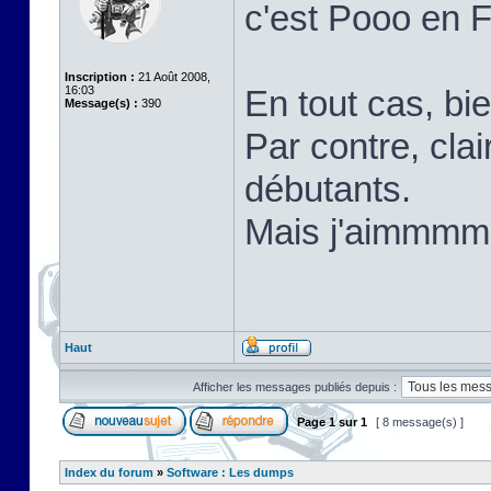
c'est Pooo en 
Inscription :
21 Août 2008,
16:03
En tout cas, bi
Message(s) :
390
Par contre, cla
débutants.
Mais j'aimm
Haut
Afficher les messages publiés depuis :
Page
1
sur
1
[ 8 message(s) ]
Index du forum
»
Software : Les dumps