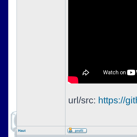
url/src:
https://
Haut