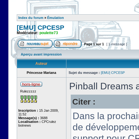
Index du forum
»
Émulation
[EMU] CPCESP
Modérateur:
poulette73
Page
1
sur
1
[ 1 message ]
Aperçu avant impression
Auteur
Princesse Mariana
Sujet du message :
[EMU] CPCESP
Pinball Dreams 
Rulezzzzz
Citer :
Inscription :
15 Jan 2009,
Dans la procha
11:52
Message(s) :
3688
Localisation :
CPCrulez
de développemen
botnews
support pour CR