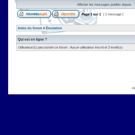
Afficher les messages publiés depuis :
Page
1
sur
1
[ 1 message ]
Index du forum
»
Émulation
Qui est en ligne ?
Utilisateur(s) parcourant ce forum : Aucun utilisateur inscrit et 3 invité(s)
P