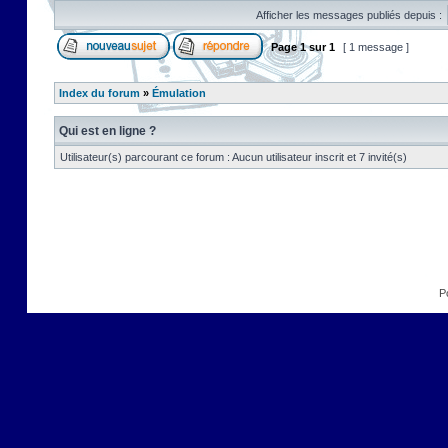
Afficher les messages publiés depuis :
Page
1
sur
1
[ 1 message ]
Index du forum
»
Émulation
Qui est en ligne ?
Utilisateur(s) parcourant ce forum : Aucun utilisateur inscrit et 7 invité(s)
P