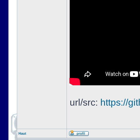
url/src:
https://
Haut