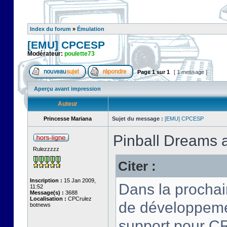
Index du forum
»
Émulation
[EMU] CPCESP
Modérateur:
poulette73
Page
1
sur
1
[ 1 message ]
Aperçu avant impression
Auteur
Princesse Mariana
Sujet du message :
[EMU] CPCESP
Pinball Dreams 
Rulezzzzz
Citer :
Inscription :
15 Jan 2009,
Dans la procha
11:52
Message(s) :
3688
Localisation :
CPCrulez
de développemen
botnews
support pour CR