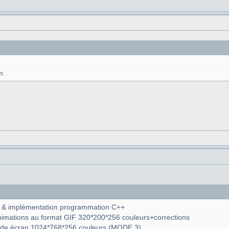
m
ns & implémentation programmation C++
animations au format GIF 320*200*256 couleurs+corrections
ode écran 1024*768*256 couleurs (MODE 3)