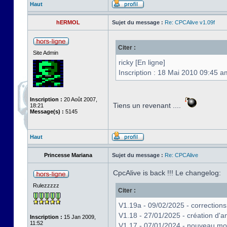
Haut
hERMOL
Sujet du message :
Re: CPCAlive v1.09f
Citer :
Site Admin
ricky [En ligne]
Inscription : 18 Mai 2010 09:45 a
Inscription :
20 Août 2007,
Tiens un revenant ....
18:21
Message(s) :
5145
Haut
Princesse Mariana
Sujet du message :
Re: CPCAlive
CpcAlive is back !!! Le changelog:
Rulezzzzz
Citer :
V1.19a - 09/02/2025 - correctio
V1.18 - 27/01/2025 - création d'
Inscription :
15 Jan 2009,
11:52
V1.17 - 07/01/2024 - nouveau m