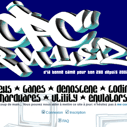
coup de main... Vous pouvez nous aider à mettre ce site à jour: n'hésitez pas à
me con
Connexion
Inscription
FAQ