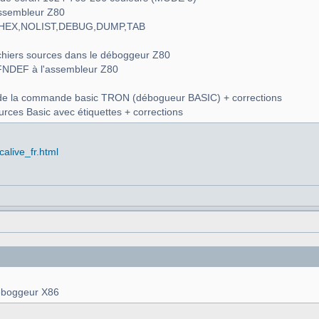
assembleur Z80
 LISTHEX,NOLIST,DEBUG,DUMP,TAB
fichiers sources dans le déboggeur Z80
, IFNDEF à l'assembleur Z80
n de la commande basic TRON (débogueur BASIC) + corrections
urces Basic avec étiquettes + corrections
alive_fr.html
déboggeur X86