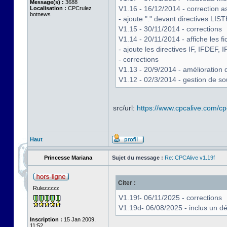
Message(s) :
3688
V1.16 - 16/12/2014 - correction 
Localisation :
CPCrulez
botnews
- ajoute "." devant directives
V1.15 - 30/11/2014 - corrections
V1.14 - 20/11/2014 - affiche les 
- ajoute les directives IF, IFDEF
- corrections
V1.13 - 20/9/2014 - amélioratio
V1.12 - 02/3/2014 - gestion de so
src/url:
https://www.cpcalive.com/cpc
Haut
Princesse Mariana
Sujet du message :
Re: CPCAlive v1.19f
Citer :
Rulezzzzz
V1.19f- 06/11/2025 - corrections
V1.19d- 06/08/2025 - inclus un 
Inscription :
15 Jan 2009,
11:52