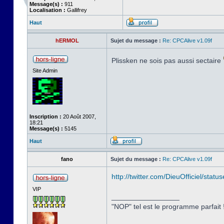
Message(s) :
911
Localisation :
Gallifrey
Haut
hERMOL
Sujet du message :
Re: CPCAlive v1.09f
Plissken ne sois pas aussi sectaire
Site Admin
Inscription :
20 Août 2007,
18:21
Message(s) :
5145
Haut
fano
Sujet du message :
Re: CPCAlive v1.09f
http://twitter.com/DieuOfficiel/st
VIP
_________________
"NOP" tel est le programme parfait !