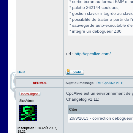
* sortie écran au format BMP et a
* palette 262144 couleurs,
* gestion clavier intégrée au clavi
* possibilité de traiter à partir de
* sauvegarde auto-exécutable d'
* intègre un débogueur Z80.
url :
http://cpcalive.com/
Haut
hERMOL
Sujet du message :
Re: CpcAlive v1.11
CpcAlive est un environnement de 
Changelog v1.11:
Site Admin
Citer :
29/9/2013 - correction debogueur
Inscription :
20 Août 2007,
18:21