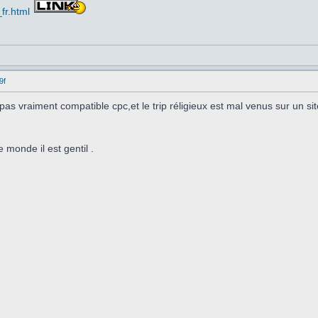
fr.html
9f
s vraiment compatible cpc,et le trip réligieux est mal venus sur un sit
 monde il est gentil .