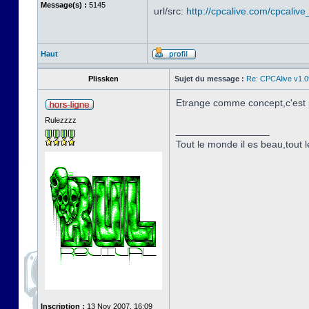
Message(s) :
5145
url/src:
http://cpcalive.com/cpcalive_
Haut
Plissken
Sujet du message :
Re: CPCAlive v1.0
Etrange comme concept,c'est pa
Rulezzzz
_________________
Tout le monde il es beau,tout le
Inscription :
13 Nov 2007, 16:09