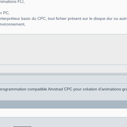
nimations FLI,
er PC,
 l'interpréteur basic du CPC, tout fichier présent sur le disque dur ou aut
environnement,
programmation compatible Amstrad CPC pour création d'animations gr