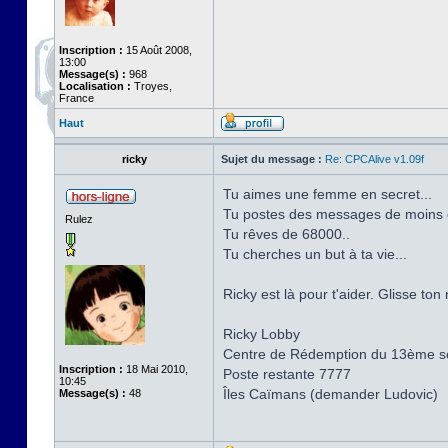
Inscription :
15 Août 2008,
13:00
Message(s) :
968
Localisation :
Troyes,
France
Haut
ricky
Sujet du message :
Re: CPCAlive v1.09f
Tu aimes une femme en secret...
Tu postes des messages de moins d
Rulez
Tu rêves de 68000..
Tu cherches un but à ta vie...
Ricky est là pour t'aider. Glisse to
Ricky Lobby
Centre de Rédemption du 13ème sol
Inscription :
18 Mai 2010,
Poste restante 7777
10:45
Îles Caïmans (demander Ludovic)
Message(s) :
48