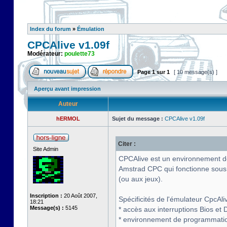
Index du forum
»
Émulation
CPCAlive v1.09f
Modérateur:
poulette73
Page
1
sur
1
[ 10 message(s) ]
Aperçu avant impression
Auteur
hERMOL
Sujet du message :
CPCAlive v1.09f
Citer :
Site Admin
CPCAlive est un environnement de 
Amstrad CPC qui fonctionne sous
(ou aux jeux).
Inscription :
20 Août 2007,
Spécificités de l'émulateur CpcAliv
18:21
Message(s) :
5145
* accès aux interruptions Bios et D
* environnement de programmati