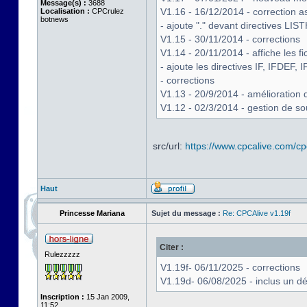
Message(s) :
3688
V1.16 - 16/12/2014 - correction 
Localisation :
CPCrulez
botnews
- ajoute "." devant directives
V1.15 - 30/11/2014 - corrections
V1.14 - 20/11/2014 - affiche les 
- ajoute les directives IF, IFDEF
- corrections
V1.13 - 20/9/2014 - amélioratio
V1.12 - 02/3/2014 - gestion de so
src/url:
https://www.cpcalive.com/cpc
Haut
Princesse Mariana
Sujet du message :
Re: CPCAlive v1.19f
Citer :
Rulezzzzz
V1.19f- 06/11/2025 - corrections
V1.19d- 06/08/2025 - inclus un 
Inscription :
15 Jan 2009,
11:52