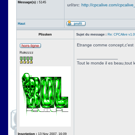
Message(s) :
5145
url/src:
http://cpcalive.com/cpcalive_
Haut
Plissken
Sujet du message :
Re: CPCAlive v1.0
Etrange comme concept,c'est pa
Rulezzzz
_________________
Tout le monde il es beau,tout le
Inscription :
13 Nov 2007, 16:09