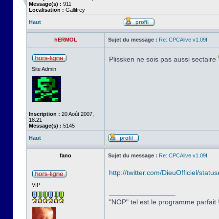
Message(s) :
911
Localisation :
Gallifrey
Haut
hERMOL
Sujet du message :
Re: CPCAlive v1.09f
Plissken ne sois pas aussi sectaire
Site Admin
Inscription :
20 Août 2007,
18:21
Message(s) :
5145
Haut
fano
Sujet du message :
Re: CPCAlive v1.09f
http://twitter.com/DieuOfficiel/st
VIP
_________________
"NOP" tel est le programme parfait !