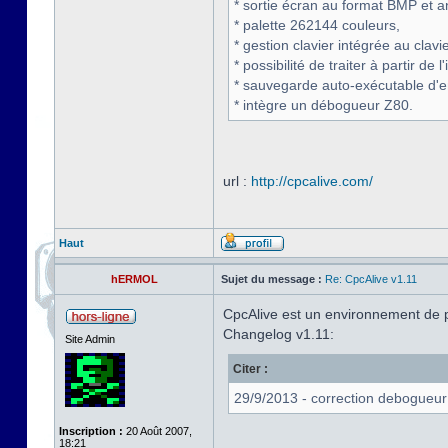
* sortie écran au format BMP et a
* palette 262144 couleurs,
* gestion clavier intégrée au clavi
* possibilité de traiter à partir de
* sauvegarde auto-exécutable d'
* intègre un débogueur Z80.
url :
http://cpcalive.com/
Haut
hERMOL
Sujet du message :
Re: CpcAlive v1.11
CpcAlive est un environnement de 
Changelog v1.11:
Site Admin
Citer :
29/9/2013 - correction debogueur
Inscription :
20 Août 2007,
18:21