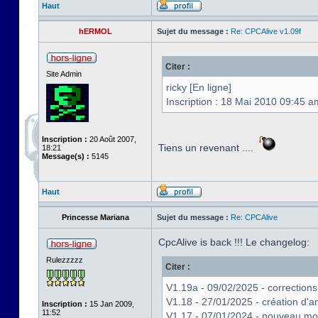
Haut
hERMOL
Sujet du message :
Re: CPCAlive v1.09f
Citer :
Site Admin
ricky [En ligne]
Inscription : 18 Mai 2010 09:45 a
Inscription :
20 Août 2007,
Tiens un revenant ....
18:21
Message(s) :
5145
Haut
Princesse Mariana
Sujet du message :
Re: CPCAlive
CpcAlive is back !!! Le changelog:
Rulezzzzz
Citer :
V1.19a - 09/02/2025 - correctio
V1.18 - 27/01/2025 - création d'
Inscription :
15 Jan 2009,
11:52
V1.17 - 07/01/2024 - nouveau m