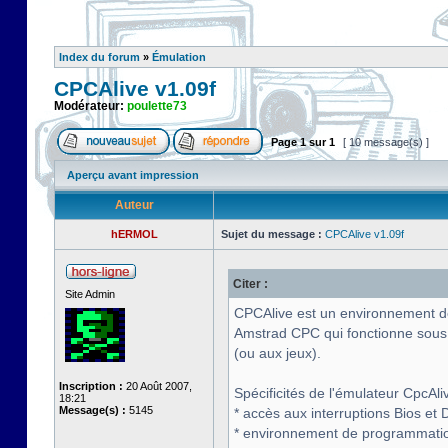
Index du forum
»
Émulation
CPCAlive v1.09f
Modérateur:
poulette73
Page
1
sur
1
[ 10 message(s) ]
Aperçu avant impression
Auteur
hERMOL
Sujet du message :
CPCAlive v1.09f
Citer :
Site Admin
CPCAlive est un environnement de 
Amstrad CPC qui fonctionne sous
(ou aux jeux).
Inscription :
20 Août 2007,
Spécificités de l'émulateur CpcAliv
18:21
Message(s) :
5145
* accès aux interruptions Bios et D
* environnement de programmati