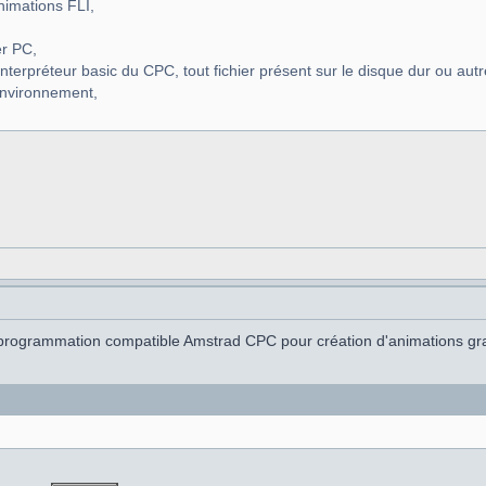
nimations FLI,
er PC,
 l'interpréteur basic du CPC, tout fichier présent sur le disque dur ou aut
environnement,
programmation compatible Amstrad CPC pour création d'animations gr