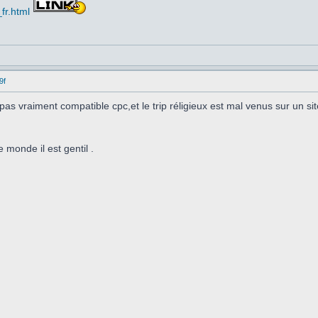
fr.html
9f
s vraiment compatible cpc,et le trip réligieux est mal venus sur un sit
 monde il est gentil .