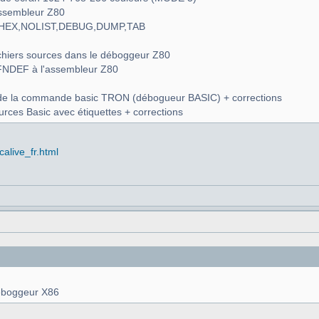
assembleur Z80
 LISTHEX,NOLIST,DEBUG,DUMP,TAB
fichiers sources dans le déboggeur Z80
, IFNDEF à l'assembleur Z80
n de la commande basic TRON (débogueur BASIC) + corrections
urces Basic avec étiquettes + corrections
alive_fr.html
déboggeur X86