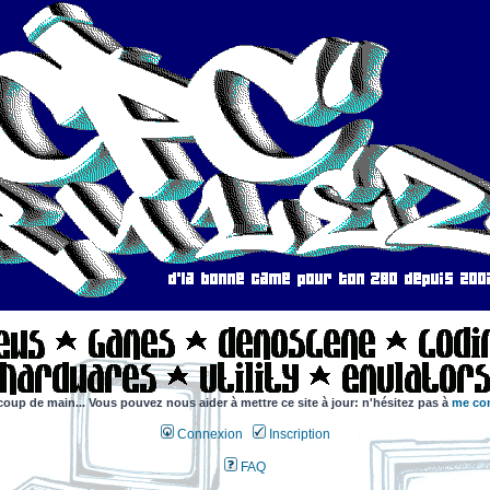
coup de main... Vous pouvez nous aider à mettre ce site à jour: n'hésitez pas à
me con
Connexion
Inscription
FAQ