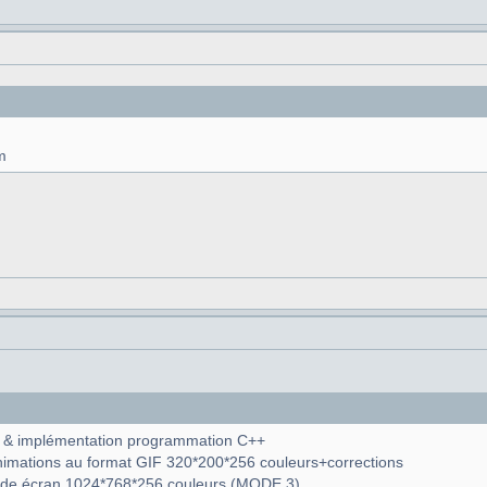
m
ns & implémentation programmation C++
animations au format GIF 320*200*256 couleurs+corrections
ode écran 1024*768*256 couleurs (MODE 3)