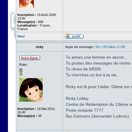
Inscription :
15 Août 2008,
13:00
Message(s) :
968
Localisation :
Troyes,
France
Haut
ricky
Sujet du message :
Re: CPCAlive v1.09f
Tu aimes une femme en secret...
Tu postes des messages de moins d
Rulez
Tu rêves de 68000..
Tu cherches un but à ta vie...
Ricky est là pour t'aider. Glisse to
Ricky Lobby
Centre de Rédemption du 13ème sol
Inscription :
18 Mai 2010,
Poste restante 7777
10:45
Îles Caïmans (demander Ludovic)
Message(s) :
48