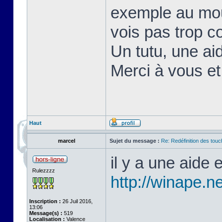
exemple au mou
vois pas trop c
Un tutu, une aid
Merci à vous e
Haut
marcel
Sujet du message :
Re: Redéfinition des tou
il y a une aide
Rulezzzz
http://winape.ne
Inscription :
26 Juil 2016,
13:06
Message(s) :
519
Localisation :
Valence