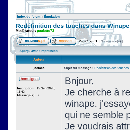
Index du forum
»
Émulation
Redéfinition des touches dans Winape
Modérateur:
poulette73
Page
1
sur
1
[ 3 message(s) ]
Aperçu avant impression
Auteur
jaemes
Sujet du message :
Redéfinition des touche
Bnjour,
Inscription :
15 Sep 2020,
Je cherche à re
11:42
Message(s) :
7
winape. j'essay
qui ne semble p
Je voudrais att