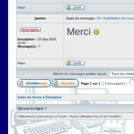
Haut
jaemes
Sujet du message :
Re: Redéfinition des tou
Merci
Inscription :
15 Sep 2020,
11:42
Message(s) :
7
Haut
Afficher les messages publiés depuis :
Page
1
sur
1
[ 3 message(s) ]
Index du forum
»
Émulation
Qui est en ligne ?
Utilisateur(s) parcourant ce forum : Aucun utilisateur inscrit et 4 invité(s)