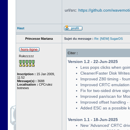
url/src:
https://github.com/wavemo
Haut
Princesse Mariana
Sujet du message :
Re: [NEW] SugarDS
Citer :
Rulezzzzz
Version 1.2 - 22-Jun-2025
Less pops clicks when goin
Cleaner/Faster Disk Writes
Inscription :
15 Jan 2009,
11:52
Improved Z80 timing - foun
Message(s) :
3688
Improved CRTC emulation - 
Localisation :
CPCrulez
botnews
Fix for two-sided drive sig
Improved pan/scan for Mode
Improved offset handling -
Added ESC as a possible 
Version 1.1 - 18-Jun-2025
New 'Advanced' CRTC driver