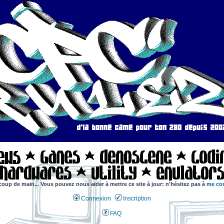
coup de main... Vous pouvez nous aider à mettre ce site à jour: n'hésitez pas à
me con
Connexion
Inscription
FAQ