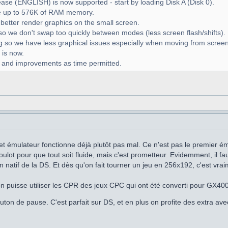
se (ENGLISH) is now supported - start by loading Disk A (Disk 0).
 up to 576K of RAM memory.
better render graphics on the small screen.
o we don't swap too quickly between modes (less screen flash/shifts).
g so we have less graphical issues especially when moving from scree
 is now.
ps and improvements as time permitted.
et émulateur fonctionne déjà plutôt pas mal. Ce n'est pas le premier émul
oulot pour que tout soit fluide, mais c'est prometteur. Evidemment, il
 en natif de la DS. Et dès qu'on fait tourner un jeu en 256x192, c'est v
on puisse utiliser les CPR des jeux CPC qui ont été converti pour GX4
outon de pause. C'est parfait sur DS, et en plus on profite des extra 