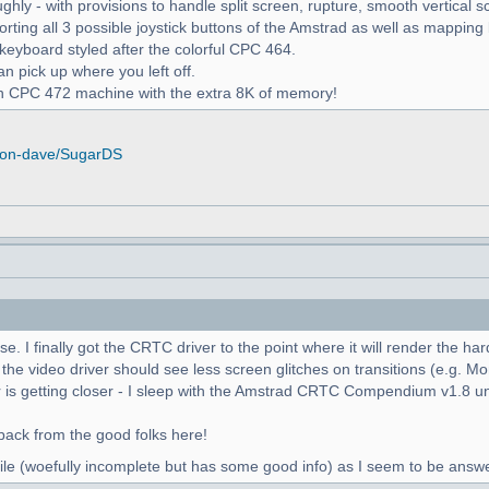
y - with provisions to handle split screen, rupture, smooth vertical scr
rting all 3 possible joystick buttons of the Amstrad as well as mapping
keyboard styled after the colorful CPC 464.
n pick up where you left off.
sh CPC 472 machine with the extra 8K of memory!
tion-dave/SugarDS
se. I finally got the CRTC driver to the point where it will render the h
he video driver should see less screen glitches on transitions (e.g. M
 is getting closer - I sleep with the Amstrad CRTC Compendium v1.8 un
back from the good folks here!
ile (woefully incomplete but has some good info) as I seem to be answe