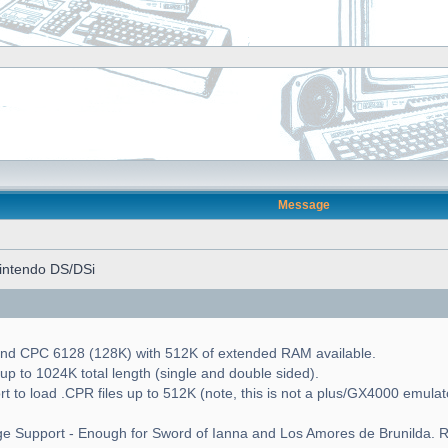
Message
intendo DS/DSi
nd CPC 6128 (128K) with 512K of extended RAM available.
up to 1024K total length (single and double sided).
to load .CPR files up to 512K (note, this is not a plus/GX4000 emulator 
ge Support - Enough for Sword of Ianna and Los Amores de Brunilda. Re