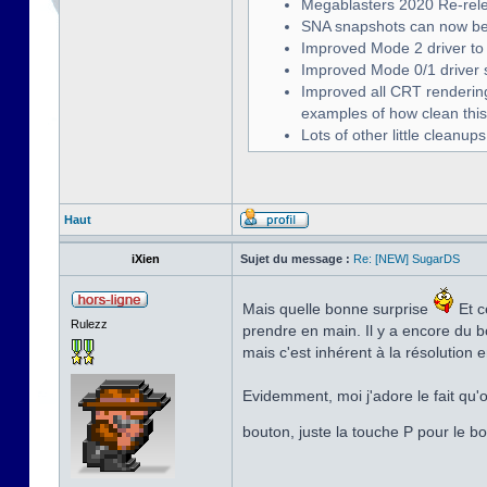
Megablasters 2020 Re-relea
SNA snapshots can now be
Improved Mode 2 driver to 
Improved Mode 0/1 driver s
Improved all CRT renderin
examples of how clean this
Lots of other little cleanu
Haut
iXien
Sujet du message :
Re: [NEW] SugarDS
Mais quelle bonne surprise
Et c
Rulezz
prendre en main. Il y a encore du b
mais c'est inhérent à la résolution
Evidemment, moi j'adore le fait qu'
bouton, juste la touche P pour le b