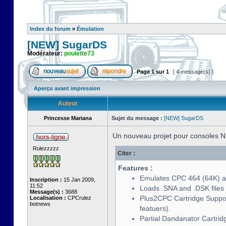
Index du forum
»
Émulation
[NEW] SugarDS
Modérateur:
poulette73
Page
1
sur
1
[ 4 message(s) ]
Aperçu avant impression
Auteur
Princesse Mariana
Sujet du message :
[NEW] SugarDS
Un nouveau projet pour consoles N
Rulezzzzz
Citer :
Features :
Emulates CPC 464 (64K) a
Inscription :
15 Jan 2009,
11:52
Loads .SNA and .DSK files 
Message(s) :
3688
Plus2CPC Cartridge Support 
Localisation :
CPCrulez
botnews
featuers).
Partial Dandanator Cartrid