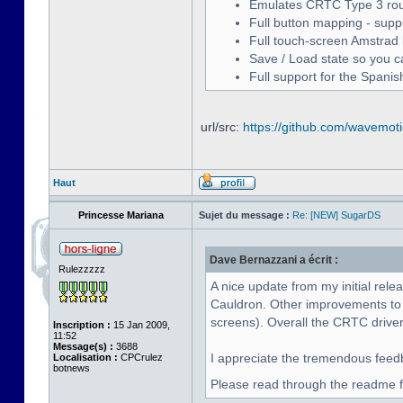
Emulates CRTC Type 3 roughl
Full button mapping - suppo
Full touch-screen Amstrad 
Save / Load state so you ca
Full support for the Spani
url/src:
https://github.com/wavemo
Haut
Princesse Mariana
Sujet du message :
Re: [NEW] SugarDS
Dave Bernazzani a écrit :
Rulezzzzz
A nice update from my initial relea
Cauldron. Other improvements to t
screens). Overall the CRTC driver
Inscription :
15 Jan 2009,
11:52
Message(s) :
3688
I appreciate the tremendous feed
Localisation :
CPCrulez
botnews
Please read through the readme f