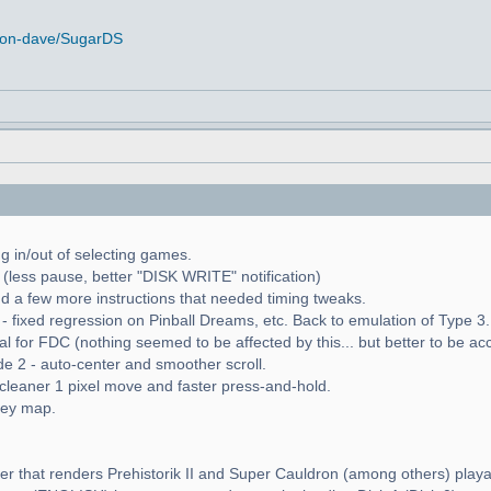
tion-dave/SugarDS
g in/out of selecting games.
 (less pause, better "DISK WRITE" notification)
d a few more instructions that needed timing tweaks.
fixed regression on Pinball Dreams, etc. Back to emulation of Type 3.
nal for FDC (nothing seemed to be affected by this... but better to be ac
 2 - auto-center and smoother scroll.
 cleaner 1 pixel move and faster press-and-hold.
key map.
 that renders Prehistorik II and Super Cauldron (among others) playa