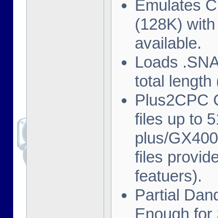
Emulates C
(128K) wit
available.
Loads .SNA 
total length
Plus2CPC C
files up to 
plus/GX4000
files provid
featuers).
Partial Dan
Enough for 