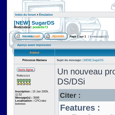
Index du forum
»
Émulation
[NEW] SugarDS
Modérateur:
poulette73
Page
1
sur
1
[ 4 message(s) ]
Aperçu avant impression
Auteur
Princesse Mariana
Sujet du message :
[NEW] SugarDS
Un nouveau pro
Rulezzzzz
DS/DSi
Inscription :
15 Jan 2009,
Citer :
11:52
Message(s) :
3688
Localisation :
CPCrulez
botnews
Features :