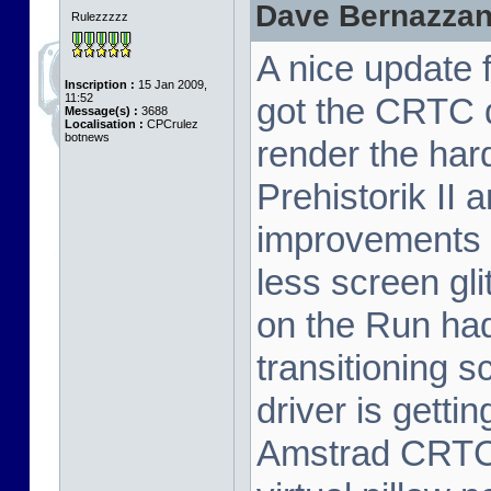
Dave Bernazzani 
Rulezzzzz
A nice update fr
Inscription :
15 Jan 2009,
11:52
got the CRTC dr
Message(s) :
3688
Localisation :
CPCrulez
botnews
render the har
Prehistorik II
improvements t
less screen gli
on the Run ha
transitioning 
driver is gettin
Amstrad CRTC