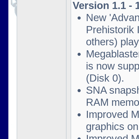
Version 1.1 -
New 'Advan
Prehistorik
others) pla
Megablaste
is now suppo
(Disk 0).
SNA snapsh
RAM memor
Improved Mo
graphics on
Improved Mo