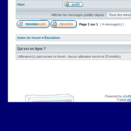
Haut
Afficher les messages publiés depuis :
Page
1
sur
1
[ 4 message(s) ]
Index du forum
»
Émulation
Qui est en ligne ?
Utilisateur(s) parcourant ce forum : Aucun utilisateur inscrit et 33 invité(s)
Powered by
phpB
Traduit en