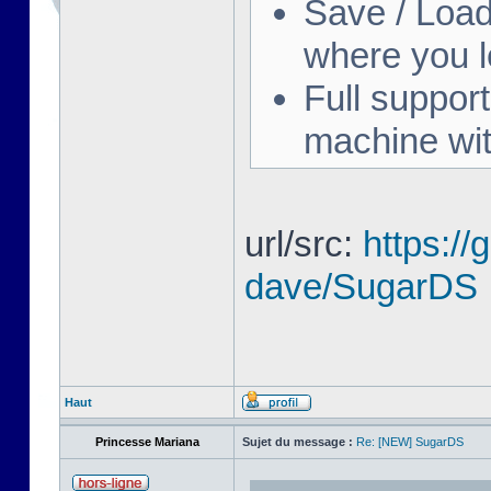
Save / Load
where you le
Full suppor
machine wit
url/src:
https:/
dave/SugarDS
Haut
Princesse Mariana
Sujet du message :
Re: [NEW] SugarDS