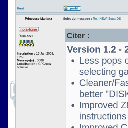
Haut
Princesse Mariana
Sujet du message :
Re: [NEW] SugarDS
Citer :
Rulezzzzz
Version 1.2 -
Inscription :
15 Jan 2009,
11:52
Less pops c
Message(s) :
3688
Localisation :
CPCrulez
botnews
selecting g
Cleaner/Fas
better "DIS
Improved Z8
instruction
Improved C