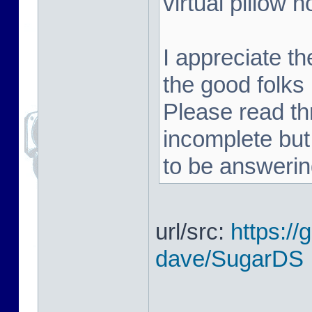
virtual pillow n
I appreciate t
the good folks
Please read th
incomplete but
to be answerin
url/src:
https:/
dave/SugarDS