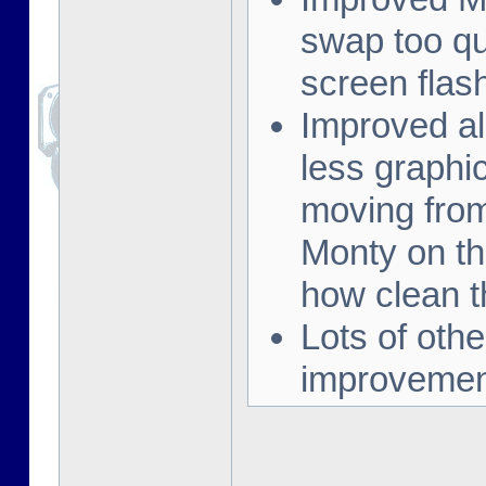
swap too qu
screen flash
Improved al
less graphi
moving from
Monty on t
how clean t
Lots of othe
improvement