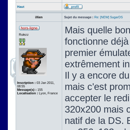
Haut
iXien
Sujet du message :
Re: [NEW] SugarDS
Mais quelle bo
Rulezz
fonctionne déjà
premier émulate
extrêmement intu
Il y a encore du
Inscription :
03 Jan 2011,
mais c'est prom
08:55
Message(s) :
155
Localisation :
Lyon, France
accepter le re
320x200 mais c'
natif de la DS. 