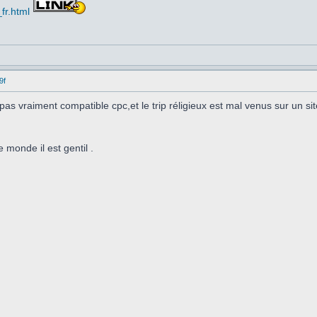
fr.html
9f
s vraiment compatible cpc,et le trip réligieux est mal venus sur un sit
 monde il est gentil .