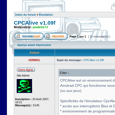
Index du forum
»
Émulation
CPCAlive v1.09f
Modérateur:
poulette73
Page
1
sur
1
[ 10 message(s) ]
Aperçu avant impression
Auteur
hERMOL
Sujet du message :
CPCAlive v1.09f
Citer :
Site Admin
CPCAlive est un environnement de 
Amstrad CPC qui fonctionne sous
(ou aux jeux).
Inscription :
20 Août 2007,
Spécificités de l'émulateur CpcAliv
18:21
Message(s) :
5145
* accès aux interruptions Bios et D
* environnement de programmati