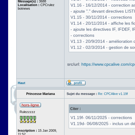
Message(s) :
3688
V1.16 - 16/12/2014 - correction 
Localisation :
CPCrulez
botnews
- ajoute "." devant directives
V1.15 - 30/11/2014 - corrections
V1.14 - 20/11/2014 - affiche les 
- ajoute les directives IF, IFDEF
- corrections
V1.13 - 20/9/2014 - amélioratio
V1.12 - 02/3/2014 - gestion de so
src/url:
https://www.cpcalive.com/cpc
Haut
Princesse Mariana
Sujet du message :
Re: CPCAlive v1.19f
Citer :
Rulezzzzz
V1.19f- 06/11/2025 - corrections
V1.19d- 06/08/2025 - inclus un 
Inscription :
15 Jan 2009,
11:52