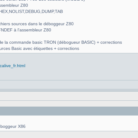
assembleur Z80
 LISTHEX,NOLIST,DEBUG,DUMP,TAB
fichiers sources dans le déboggeur Z80
, IFNDEF à l'assembleur Z80
n de la commande basic TRON (débogueur BASIC) + corrections
urces Basic avec étiquettes + corrections
alive_fr.html
déboggeur X86