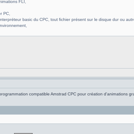
nimations FLI,
er PC,
 l'interpréteur basic du CPC, tout fichier présent sur le disque dur ou aut
environnement,
programmation compatible Amstrad CPC pour création d'animations gr