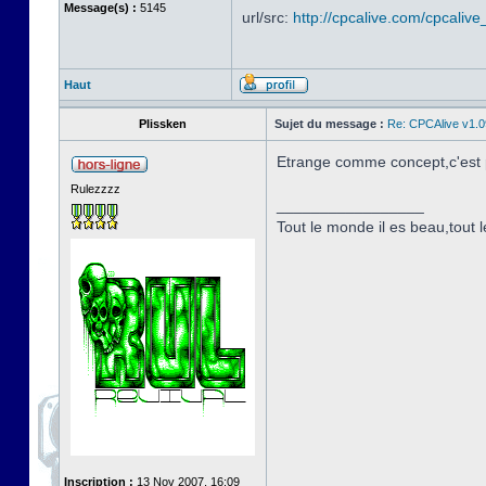
Message(s) :
5145
url/src:
http://cpcalive.com/cpcalive_
Haut
Plissken
Sujet du message :
Re: CPCAlive v1.0
Etrange comme concept,c'est pa
Rulezzzz
_________________
Tout le monde il es beau,tout le
Inscription :
13 Nov 2007, 16:09