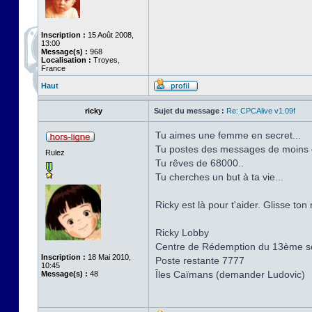
Inscription :
15 Août 2008,
13:00
Message(s) :
968
Localisation :
Troyes,
France
Haut
ricky
Sujet du message :
Re: CPCAlive v1.09f
Tu aimes une femme en secret...
Tu postes des messages de moins d
Rulez
Tu rêves de 68000..
Tu cherches un but à ta vie...
Ricky est là pour t'aider. Glisse to
Ricky Lobby
Centre de Rédemption du 13ème sol
Inscription :
18 Mai 2010,
Poste restante 7777
10:45
Îles Caïmans (demander Ludovic)
Message(s) :
48