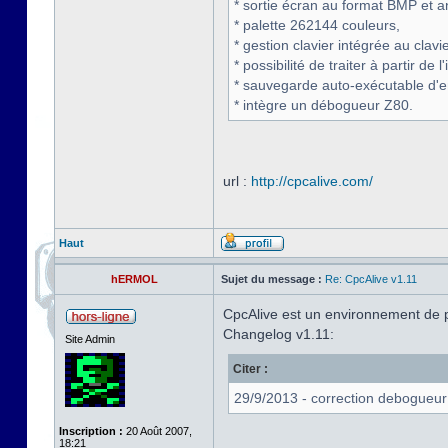
* sortie écran au format BMP et a
* palette 262144 couleurs,
* gestion clavier intégrée au clavi
* possibilité de traiter à partir de
* sauvegarde auto-exécutable d'
* intègre un débogueur Z80.
url :
http://cpcalive.com/
Haut
hERMOL
Sujet du message :
Re: CpcAlive v1.11
CpcAlive est un environnement de 
Changelog v1.11:
Site Admin
Citer :
29/9/2013 - correction debogueur
Inscription :
20 Août 2007,
18:21