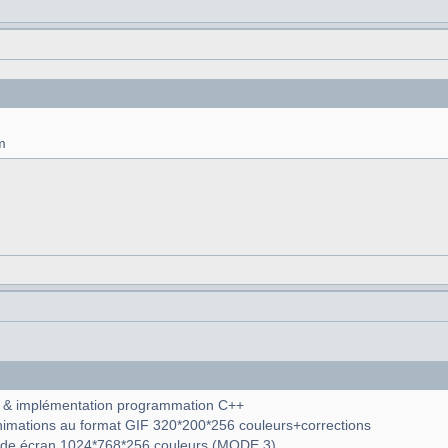
m
ns & implémentation programmation C++
animations au format GIF 320*200*256 couleurs+corrections
ode écran 1024*768*256 couleurs (MODE 3)