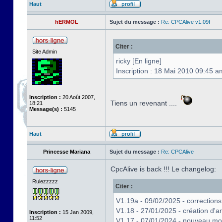
Haut
hERMOL
Sujet du message :
Re: CPCAlive v1.09f
Citer :
Site Admin
ricky [En ligne]
Inscription : 18 Mai 2010 09:45 a
Inscription :
20 Août 2007,
Tiens un revenant ....
18:21
Message(s) :
5145
Haut
Princesse Mariana
Sujet du message :
Re: CPCAlive
CpcAlive is back !!! Le changelog:
Rulezzzzz
Citer :
V1.19a - 09/02/2025 - correctio
V1.18 - 27/01/2025 - création d'
Inscription :
15 Jan 2009,
11:52
V1.17 - 07/01/2024 - nouveau m