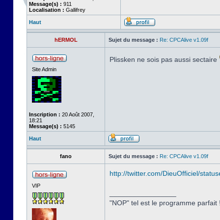
Message(s) :
911
Localisation :
Gallifrey
Haut
hERMOL
Sujet du message :
Re: CPCAlive v1.09f
Plissken ne sois pas aussi sectaire
Site Admin
Inscription :
20 Août 2007,
18:21
Message(s) :
5145
Haut
fano
Sujet du message :
Re: CPCAlive v1.09f
http://twitter.com/DieuOfficiel/st
VIP
_________________
"NOP" tel est le programme parfait !