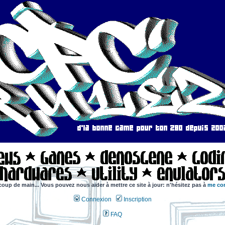
coup de main... Vous pouvez nous aider à mettre ce site à jour: n'hésitez pas à
me con
Connexion
Inscription
FAQ