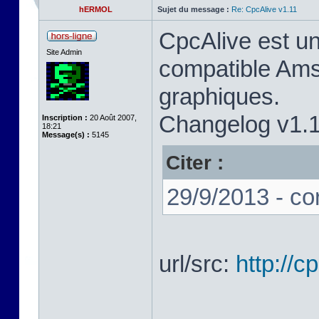
hERMOL
Sujet du message :
Re: CpcAlive v1.11
CpcAlive est u
Site Admin
compatible Ams
graphiques.
Changelog v1.1
Inscription :
20 Août 2007,
18:21
Message(s) :
5145
Citer :
29/9/2013 - co
url/src:
http://c