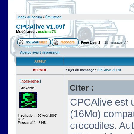
Index du forum
»
Émulation
CPCAlive v1.09f
Modérateur:
poulette73
Page
1
sur
1
[ 10 message(s) ]
Aperçu avant impression
Auteur
hERMOL
Sujet du message :
CPCAlive v1.09f
Citer :
Site Admin
CPCAlive est 
(16Mo) compati
Inscription :
20 Août 2007,
18:21
crocodiles. Aut
Message(s) :
5145