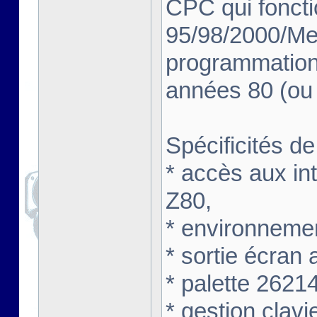
CPC qui fonct
95/98/2000/Me/
programmation
années 80 (ou 
Spécificités de
* accès aux int
Z80,
* environneme
* sortie écran
* palette 2621
* gestion clavi