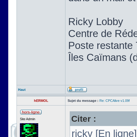
Ricky Lobby
Centre de Réde
Poste restante
Îles Caïmans (
Haut
hERMOL
Sujet du message :
Re: CPCAlive v1.09f
Citer :
Site Admin
ricky [En ligne]