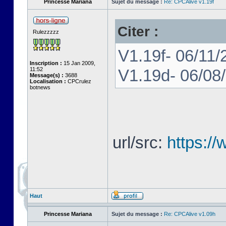
Princesse Mariana
Sujet du message :
Re: CPCAlive v1.19f
Citer :
Rulezzzzz
V1.19f- 06/11/
Inscription :
15 Jan 2009,
11:52
V1.19d- 06/08
Message(s) :
3688
Localisation :
CPCrulez
botnews
url/src:
https:/
Haut
Princesse Mariana
Sujet du message :
Re: CPCAlive v1.09h