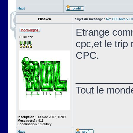
Haut
Plissken
Sujet du message :
Re: CPCAlive v1.0
Etrange comm
Rulezzzz
cpc,et le trip
CPC.
__________
Tout le monde 
Inscription :
13 Nov 2007, 16:09
Message(s) :
911
Localisation :
Gallifrey
Haut