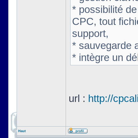
* possibilité de
CPC, tout fichi
support,
* sauvegarde 
* intègre un d
url :
http://cpca
Haut