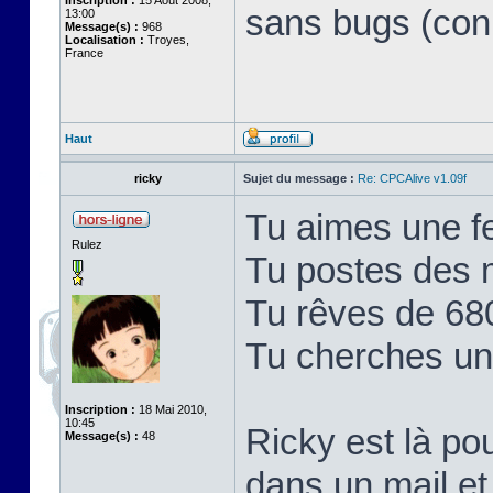
Inscription :
15 Août 2008,
sans bugs (con
13:00
Message(s) :
968
Localisation :
Troyes,
France
Haut
ricky
Sujet du message :
Re: CPCAlive v1.09f
Tu aimes une f
Rulez
Tu postes des 
Tu rêves de 68
Tu cherches un b
Inscription :
18 Mai 2010,
10:45
Ricky est là po
Message(s) :
48
dans un mail et