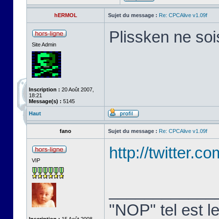
hERMOL
Sujet du message :
Re: CPCAlive v1.09f
Plissken ne soi
Site Admin
Inscription :
20 Août 2007,
18:21
Message(s) :
5145
Haut
fano
Sujet du message :
Re: CPCAlive v1.09f
http://twitter.
VIP
____________
"NOP" tel est le