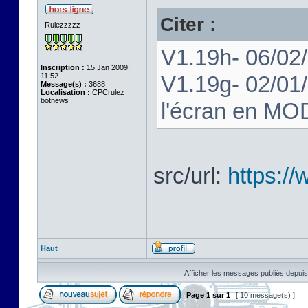
Citer :
Rulezzzzz
V1.19h- 06/02/
Inscription :
15 Jan 2009,
11:52
V1.19g- 02/01/
Message(s) :
3688
Localisation :
CPCrulez
botnews
l'écran en MOD
src/url:
https:/
Haut
Afficher les messages publiés depuis
Page
1
sur
1
[ 10 message(s) ]