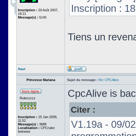
Inscription : 
Inscription :
20 Août 2007,
18:21
Message(s) :
5145
Tiens un revena
Haut
Princesse Mariana
Sujet du message :
Re: CPCAlive
CpcAlive is bac
Rulezzzzz
Citer :
Inscription :
15 Jan 2009,
11:52
V1.19a - 09/02
Message(s) :
3688
Localisation :
CPCrulez
botnews