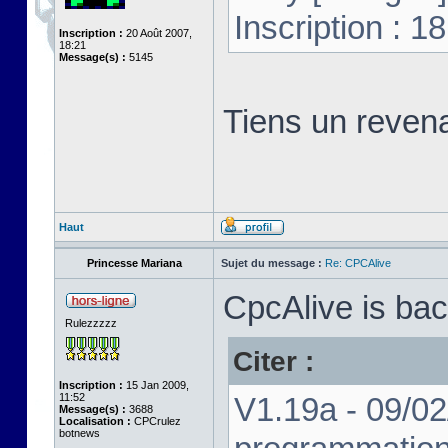
Inscription : 
Inscription :
20 Août 2007,
18:21
Message(s) :
5145
Tiens un revena
Haut
Princesse Mariana
Sujet du message :
Re: CPCAlive
CpcAlive is bac
Rulezzzzz
Citer :
Inscription :
15 Jan 2009,
11:52
V1.19a - 09/02
Message(s) :
3688
Localisation :
CPCrulez
botnews