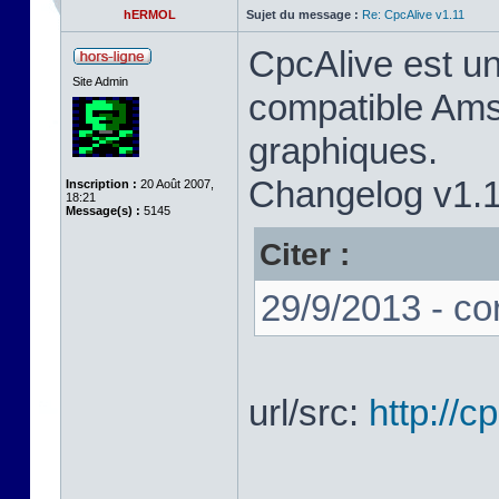
hERMOL
Sujet du message :
Re: CpcAlive v1.11
CpcAlive est u
Site Admin
compatible Ams
graphiques.
Changelog v1.1
Inscription :
20 Août 2007,
18:21
Message(s) :
5145
Citer :
29/9/2013 - co
url/src:
http://c