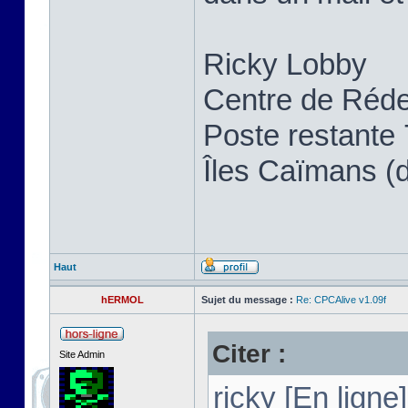
Ricky Lobby
Centre de Réde
Poste restante
Îles Caïmans (
Haut
hERMOL
Sujet du message :
Re: CPCAlive v1.09f
Citer :
Site Admin
ricky [En ligne]