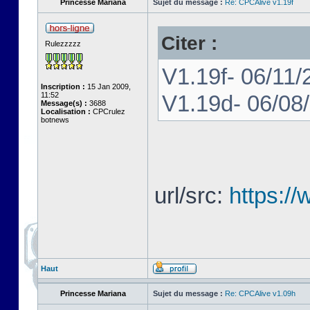
Princesse Mariana
Sujet du message :
Re: CPCAlive v1.19f
Citer :
Rulezzzzz
V1.19f- 06/11/
Inscription :
15 Jan 2009,
11:52
V1.19d- 06/08
Message(s) :
3688
Localisation :
CPCrulez
botnews
url/src:
https:/
Haut
Princesse Mariana
Sujet du message :
Re: CPCAlive v1.09h