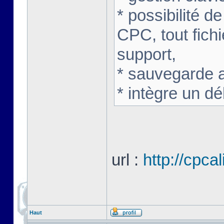
* possibilité de
CPC, tout fichi
support,
* sauvegarde 
* intègre un d
url :
http://cpca
Haut