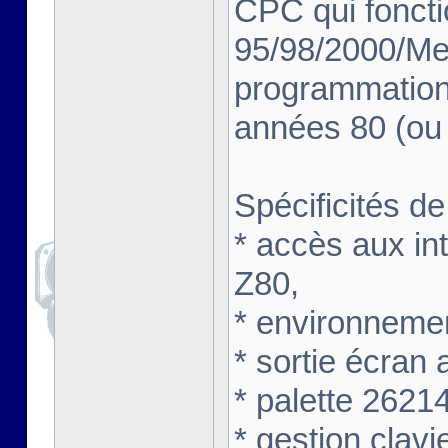
CPC qui fonct
95/98/2000/Me/
programmation
années 80 (ou 
Spécificités de
* accès aux int
Z80,
* environneme
* sortie écran
* palette 2621
* gestion clavi