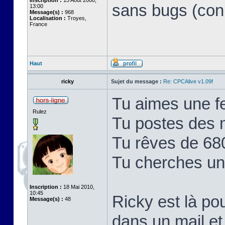
Inscription :
15 Août 2008,
sans bugs (con
13:00
Message(s) :
968
Localisation :
Troyes,
France
Haut
ricky
Sujet du message :
Re: CPCAlive v1.09f
Tu aimes une f
Rulez
Tu postes des 
Tu rêves de 68
Tu cherches un b
Inscription :
18 Mai 2010,
10:45
Ricky est là po
Message(s) :
48
dans un mail et