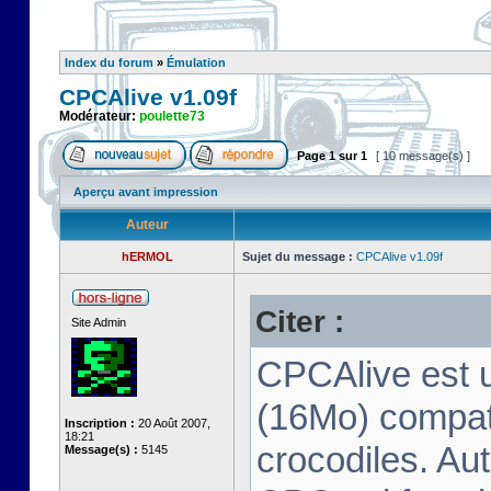
Index du forum
»
Émulation
CPCAlive v1.09f
Modérateur:
poulette73
Page
1
sur
1
[ 10 message(s) ]
Aperçu avant impression
Auteur
hERMOL
Sujet du message :
CPCAlive v1.09f
Citer :
Site Admin
CPCAlive est 
(16Mo) compati
Inscription :
20 Août 2007,
18:21
crocodiles. Aut
Message(s) :
5145