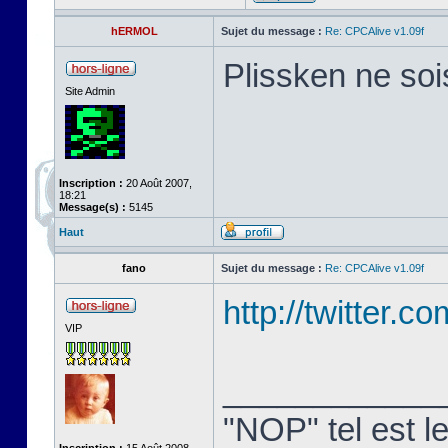
hERMOL
Sujet du message :
Re: CPCAlive v1.09f
Plissken ne soi
Site Admin
Inscription :
20 Août 2007,
18:21
Message(s) :
5145
Haut
fano
Sujet du message :
Re: CPCAlive v1.09f
http://twitter.
VIP
____________
"NOP" tel est le