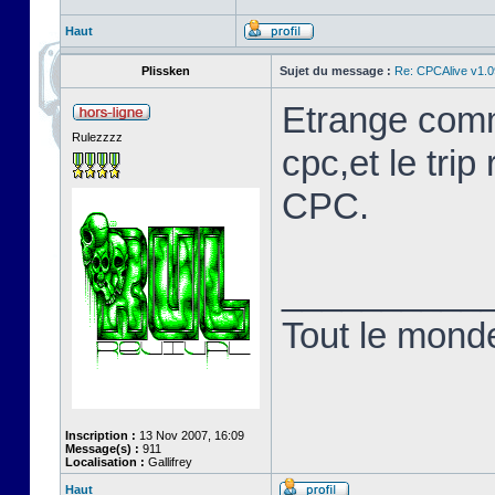
Haut
Plissken
Sujet du message :
Re: CPCAlive v1.0
Etrange comm
Rulezzzz
cpc,et le trip
CPC.
__________
Tout le monde 
Inscription :
13 Nov 2007, 16:09
Message(s) :
911
Localisation :
Gallifrey
Haut