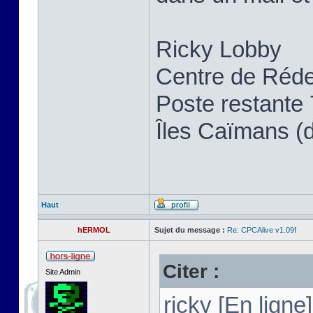
Ricky Lobby
Centre de Réde
Poste restante
Îles Caïmans (
Haut
hERMOL
Sujet du message :
Re: CPCAlive v1.09f
Citer :
Site Admin
ricky [En ligne]