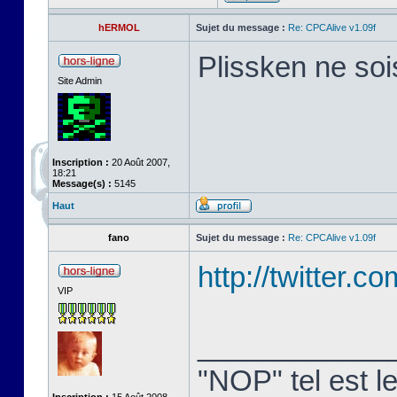
hERMOL
Sujet du message :
Re: CPCAlive v1.09f
Plissken ne soi
Site Admin
Inscription :
20 Août 2007,
18:21
Message(s) :
5145
Haut
fano
Sujet du message :
Re: CPCAlive v1.09f
http://twitter.
VIP
____________
"NOP" tel est le