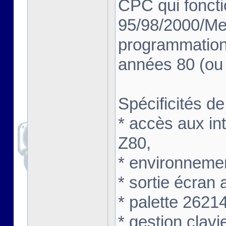
CPC qui fonct
95/98/2000/Me/
programmation
années 80 (ou 
Spécificités de
* accès aux int
Z80,
* environneme
* sortie écran
* palette 2621
* gestion clavi