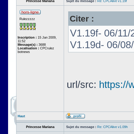
Princesse Mariana
Sujet du message :
Re: CPCAlive v1.19f
Citer :
Rulezzzzz
V1.19f- 06/11/
Inscription :
15 Jan 2009,
11:52
V1.19d- 06/08
Message(s) :
3688
Localisation :
CPCrulez
botnews
url/src:
https:/
Haut
Princesse Mariana
Sujet du message :
Re: CPCAlive v1.09h