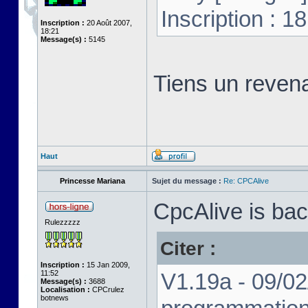
Inscription : 
Inscription :
20 Août 2007,
18:21
Message(s) :
5145
Tiens un revena
Haut
Princesse Mariana
Sujet du message :
Re: CPCAlive
CpcAlive is bac
Rulezzzzz
Citer :
Inscription :
15 Jan 2009,
11:52
V1.19a - 09/02
Message(s) :
3688
Localisation :
CPCrulez
botnews