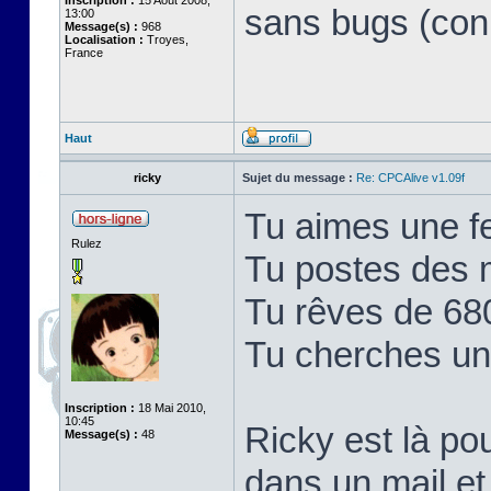
Inscription :
15 Août 2008,
sans bugs (con
13:00
Message(s) :
968
Localisation :
Troyes,
France
Haut
ricky
Sujet du message :
Re: CPCAlive v1.09f
Tu aimes une f
Rulez
Tu postes des 
Tu rêves de 68
Tu cherches un b
Inscription :
18 Mai 2010,
10:45
Ricky est là po
Message(s) :
48
dans un mail et