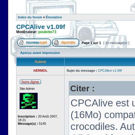
Index du forum
»
Émulation
CPCAlive v1.09f
Modérateur:
poulette73
Page
1
sur
1
[ 10 message(s) ]
Aperçu avant impression
Auteur
hERMOL
Sujet du message :
CPCAlive v1.09f
Citer :
Site Admin
CPCAlive est 
(16Mo) compati
Inscription :
20 Août 2007,
18:21
crocodiles. Aut
Message(s) :
5145