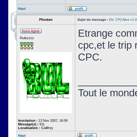
Haut
Plissken
Sujet du message :
Re: CPCAlive v1.0
Etrange comm
Rulezzzz
cpc,et le trip
CPC.
__________
Tout le monde 
Inscription :
13 Nov 2007, 16:09
Message(s) :
911
Localisation :
Gallifrey
Haut