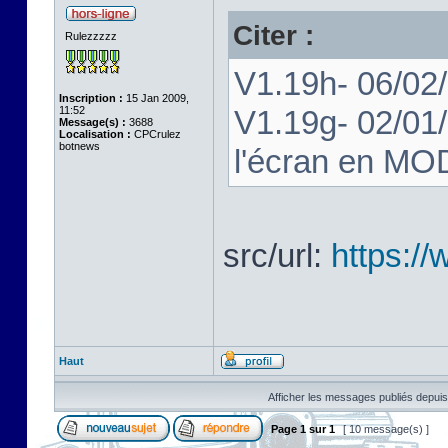
Citer :
Rulezzzzz
V1.19h- 06/02/
Inscription :
15 Jan 2009,
11:52
V1.19g- 02/01/
Message(s) :
3688
Localisation :
CPCrulez
botnews
l'écran en MOD
src/url:
https:/
Haut
Afficher les messages publiés depuis
Page
1
sur
1
[ 10 message(s) ]