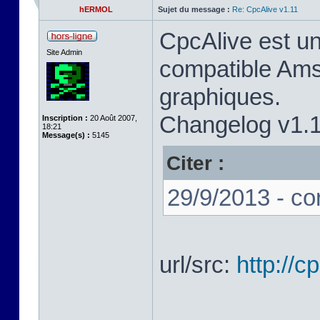
hERMOL
Sujet du message :
Re: CpcAlive v1.11
CpcAlive est u
Site Admin
compatible Ams
graphiques.
Changelog v1.1
Inscription :
20 Août 2007,
18:21
Message(s) :
5145
Citer :
29/9/2013 - co
url/src:
http://c