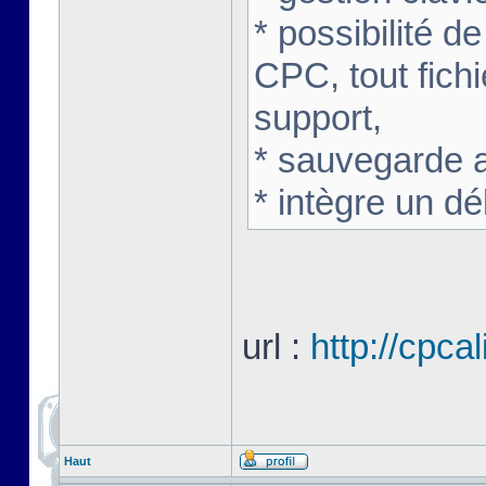
* possibilité de
CPC, tout fichi
support,
* sauvegarde 
* intègre un d
url :
http://cpca
Haut