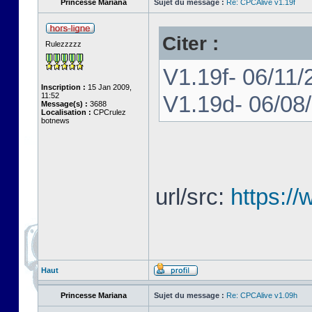
Princesse Mariana
Sujet du message :
Re: CPCAlive v1.19f
Citer :
Rulezzzzz
V1.19f- 06/11/
Inscription :
15 Jan 2009,
11:52
V1.19d- 06/08
Message(s) :
3688
Localisation :
CPCrulez
botnews
url/src:
https:/
Haut
Princesse Mariana
Sujet du message :
Re: CPCAlive v1.09h