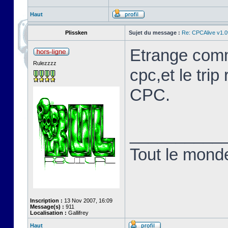
Haut
Plissken
Sujet du message :
Re: CPCAlive v1.0
Etrange comm
Rulezzzz
cpc,et le trip
CPC.
__________
Tout le monde 
Inscription :
13 Nov 2007, 16:09
Message(s) :
911
Localisation :
Gallifrey
Haut