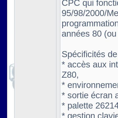
CPC qui fonct
95/98/2000/Me/
programmation
années 80 (ou 
Spécificités de
* accès aux int
Z80,
* environneme
* sortie écran
* palette 2621
* gestion clavi