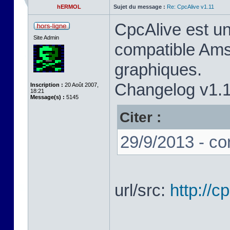
hERMOL
Sujet du message :
Re: CpcAlive v1.11
CpcAlive est u
Site Admin
compatible Ams
graphiques.
Changelog v1.1
Inscription :
20 Août 2007,
18:21
Message(s) :
5145
Citer :
29/9/2013 - co
url/src:
http://c