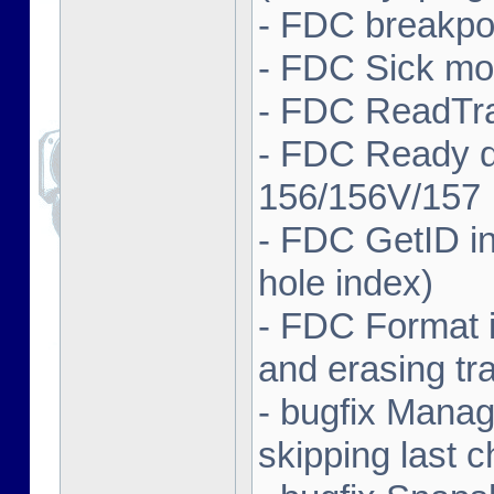
- FDC breakpo
- FDC Sick mod
- FDC ReadTra
- FDC Ready d
156/156V/157
- FDC GetID i
hole index)
- FDC Format i
and erasing tr
- bugfix Manag
skipping last c