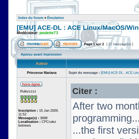
Index du forum
»
Émulation
[EMU] ACE-DL : ACE Linux/MacOS/Win
Modérateur:
poulette73
Page
1
sur
2
[ 27 message(s) ]
Aperçu avant impression
Auteur
Princesse Mariana
Sujet du message :
[EMU] ACE-DL : ACE Lin
Citer :
Rulezzzzz
After two mont
Inscription :
15 Jan 2009,
11:52
programming..
Message(s) :
3688
Localisation :
CPCrulez
botnews
...the first v