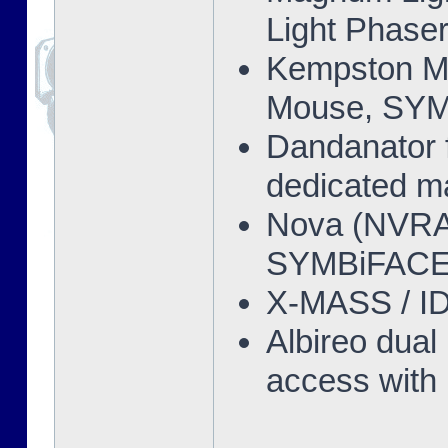
Light Phase
Kempston M
Mouse, SY
Dandanator f
dedicated m
Nova (NVRA
SYMBiFACE
X-MASS / I
Albireo dual
access with 