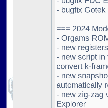
- bugfix FDC E
- bugfix Gotek 
=== 2024 Mode
- Orgams ROM
- new registe
- new script in
convert k-fra
- new snapshot
automatically 
- new zig-zag 
Explorer