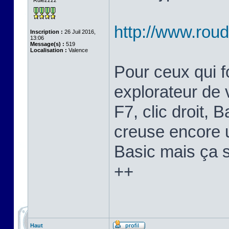
Rulezzzz
http://www.ro
Inscription :
26 Juil 2016,
13:06
Message(s) :
519
Localisation :
Valence
Pour ceux qui fo
explorateur de 
F7, clic droit, 
creuse encore 
Basic mais ça 
++
Haut