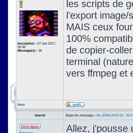
les scripts de g
l'export image
MAIS ceux fourn
100% compatible 
Inscription :
07 Jan 2017,
de copier-colle
09:45
Message(s) :
36
terminal (natur
vers ffmpeg et e
Haut
marcel
Sujet du message :
Re: [EMU] ACE-DL : ACE
Allez, j'pousse 