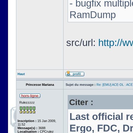
- bugfix multip
RamDump
src/url:
http://
Haut
Princesse Mariana
Sujet du message :
Re: [EMU] ACE-DL : ACE
Citer :
Rulezzzzz
Last official 
Inscription :
15 Jan 2009,
11:52
Ergo, FDC, Dr
Message(s) :
3688
Localisation :
CPCrulez