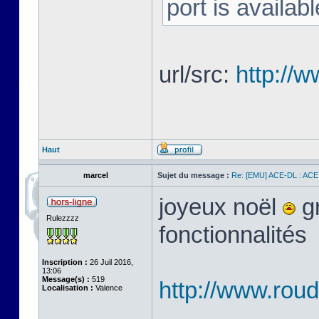
port is availab
url/src:
http://
Haut
marcel
Sujet du message :
Re: [EMU] ACE-DL : ACE
joyeux noël
gr
Rulezzzz
fonctionnalités
Inscription :
26 Juil 2016,
13:06
Message(s) :
519
http://www.ro
Localisation :
Valence