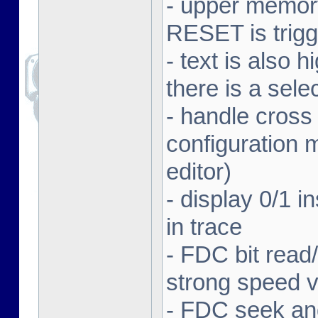
- upper memory
RESET is trig
- text is also
there is a sele
- handle cross
configuration
editor)
- display 0/1 in
in trace
- FDC bit read/
strong speed va
- FDC seek and