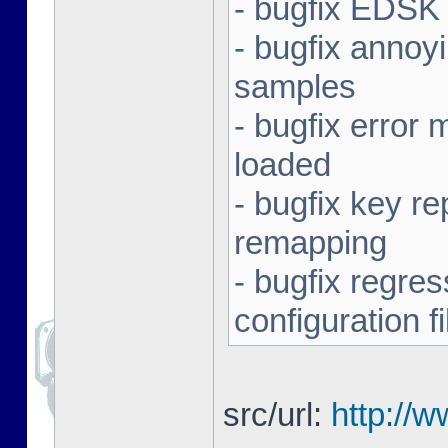
- bugfix EDSK 
- bugfix annoy
samples
- bugfix error
loaded
- bugfix key r
remapping
- bugfix regres
configuration fi
src/url:
http://