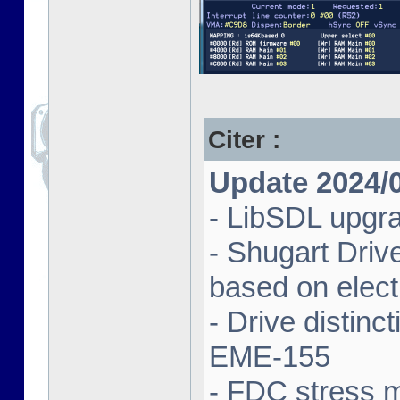
Citer :
Update 2024/
- LibSDL upgra
- Shugart Driv
based on elect
- Drive distin
EME-155
- FDC stress 