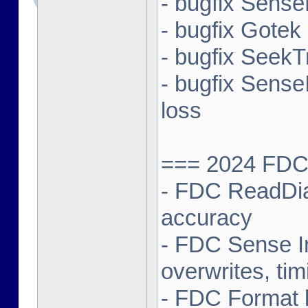
- bugfix Sense
- bugfix Gotek
- bugfix SeekT
- bugfix Sense
loss
=== 2024 FDC 
- FDC ReadDia
accuracy
- FDC Sense In
overwrites, tim
- FDC Format b