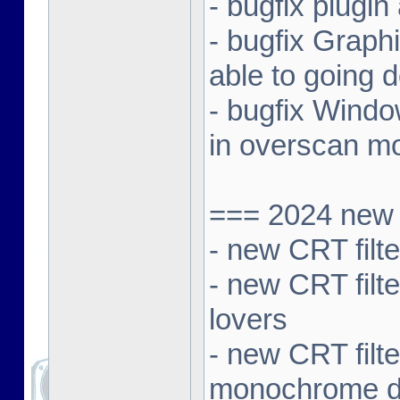
- bugfix plugi
- bugfix Graphi
able to going
- bugfix Windo
in overscan m
=== 2024 new 
- new CRT filt
- new CRT filte
lovers
- new CRT filt
monochrome d