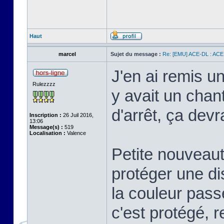
Haut
marcel
Sujet du message :
Re: [EMU] ACE-DL : ACE
J'en ai remis un
Rulezzzz
y avait un chant
d'arrêt, ça devr
Inscription :
26 Juil 2016,
13:06
Message(s) :
519
Localisation :
Valence
Petite nouveauté
protéger une dis
la couleur pass
c'est protégé, r