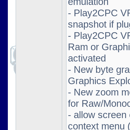
emulation
- Play2CPC V
snapshot if plu
- Play2CPC V
Ram or Graphic
activated
- New byte gra
Graphics Expl
- New zoom mod
for Raw/Monoc
- allow screen
context menu (r