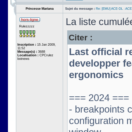
Princesse Mariana
Sujet du message :
Re: [EMU] ACE-DL : ACE
La liste cumulé
Rulezzzzz
Citer :
Inscription :
15 Jan 2009,
11:52
Last official 
Message(s) :
3688
Localisation :
CPCrulez
botnews
developper fe
ergonomics
=== 2024 ===
- breakpoints 
configuration 