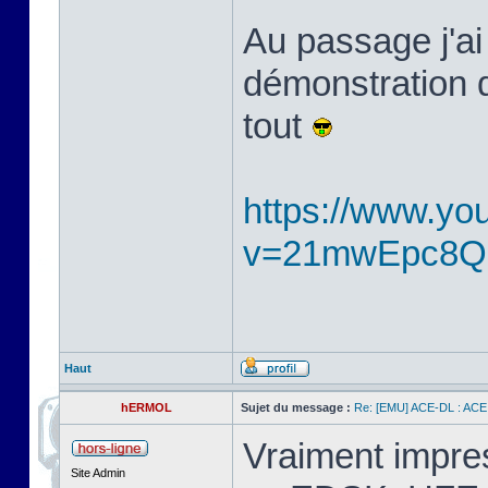
Au passage j'ai
démonstration d'
tout
https://www.yo
v=21mwEpc8
Haut
hERMOL
Sujet du message :
Re: [EMU] ACE-DL : ACE
Vraiment impress
Site Admin