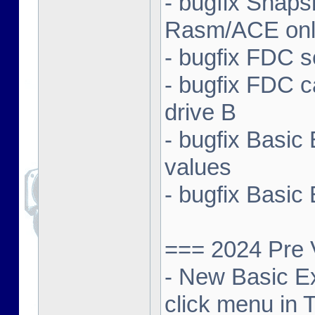
- bugfix Snap
Rasm/ACE only
- bugfix FDC s
- bugfix FDC ca
drive B
- bugfix Basic 
values
- bugfix Basic 
=== 2024 Pre 
- New Basic Exp
click menu in 