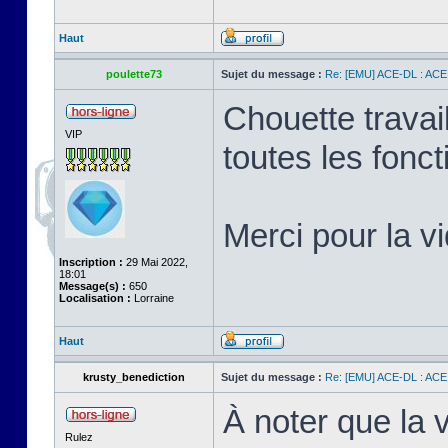
Haut
poulette73
Sujet du message :
Re: [EMU] ACE-DL : ACE
Chouette travai
VIP
toutes les fonc
Merci pour la v
Inscription :
29 Mai 2022,
18:01
Message(s) :
650
Localisation :
Lorraine
Haut
krusty_benediction
Sujet du message :
Re: [EMU] ACE-DL : ACE
À noter que la
Rulez