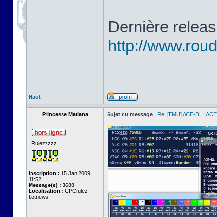
Dernière releas
http://www.ro
Haut
Princesse Mariana
Sujet du message :
Re: [EMU] ACE-DL : ACE
Rulezzzzz
Inscription :
15 Jan 2009,
11:52
Message(s) :
3688
Localisation :
CPCrulez
botnews