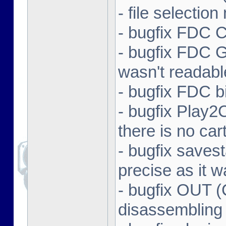
- file selectio
- bugfix FDC 
- bugfix FDC 
wasn't readabl
- bugfix FDC bi
- bugfix Play
there is no car
- bugfix savest
precise as it 
- bugfix OUT (
disassembling