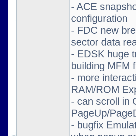
- ACE snapsho
configuration
- FDC new bre
sector data re
- EDSK huge t
building MFM 
- more interacti
RAM/ROM Explo
- can scroll in
PageUp/Page
- bugfix Emula