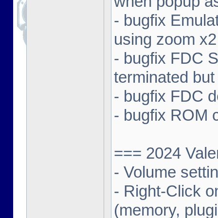
when popup as
- bugfix Emul
using zoom x2
- bugfix FDC 
terminated but
- bugfix FDC d
- bugfix ROM 
=== 2024 Vale
- Volume setti
- Right-Click 
(memory, plugi