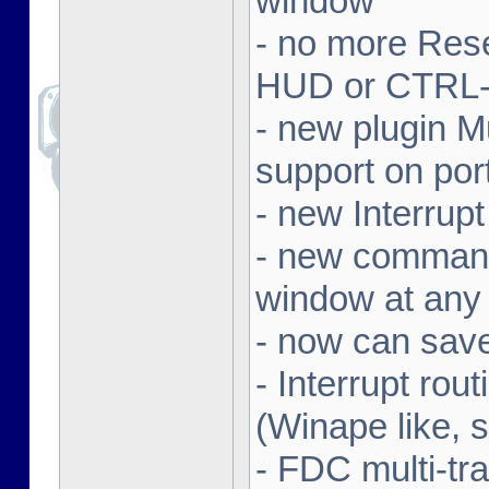
window
- no more Rese
HUD or CTRL-F9
- new plugin M
support on por
- new Interrup
- new command
window at any p
- now can save
- Interrupt rou
(Winape like, 
- FDC multi-tr