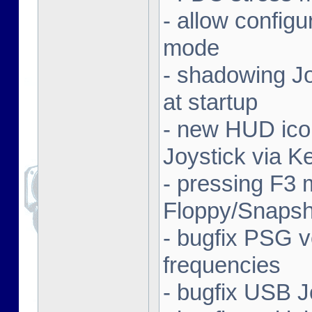
- allow config
mode
- shadowing Jo
at startup
- new HUD icon
Joystick via K
- pressing F3 
Floppy/Snapsh
- bugfix PSG v
frequencies
- bugfix USB J