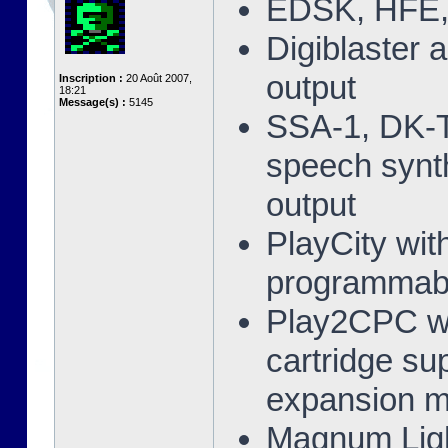
EDSK, HFE,
Digiblaster
output
Inscription :
20 Août 2007,
18:21
Message(s) :
5145
SSA-1, DK-T
speech synt
output
PlayCity wit
programmabl
Play2CPC wit
cartridge s
expansion 
Magnum Ligh