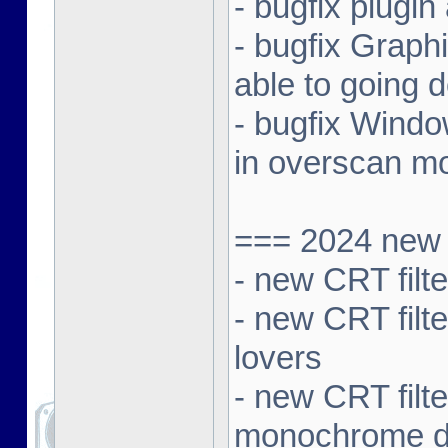
- bugfix plugi
- bugfix Graphi
able to going
- bugfix Windo
in overscan m
=== 2024 new 
- new CRT filt
- new CRT filte
lovers
- new CRT filt
monochrome d