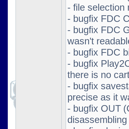
- file selectio
- bugfix FDC 
- bugfix FDC 
wasn't readabl
- bugfix FDC bi
- bugfix Play
there is no car
- bugfix savest
precise as it 
- bugfix OUT (
disassembling