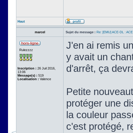
Haut
marcel
Sujet du message :
Re: [EMU] ACE-DL : ACE
J'en ai remis un
Rulezzzz
y avait un chant
d'arrêt, ça devr
Inscription :
26 Juil 2016,
13:06
Message(s) :
519
Localisation :
Valence
Petite nouveauté
protéger une dis
la couleur pass
c'est protégé, r