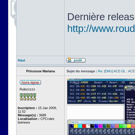
Dernière releas
http://www.ro
Haut
Princesse Mariana
Sujet du message :
Re: [EMU] ACE-DL : ACE
Rulezzzzz
Inscription :
15 Jan 2009,
11:52
Message(s) :
3688
Localisation :
CPCrulez
botnews