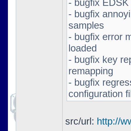
- bugfix EDSK 
- bugfix annoy
samples
- bugfix error
loaded
- bugfix key r
remapping
- bugfix regres
configuration fi
src/url:
http://