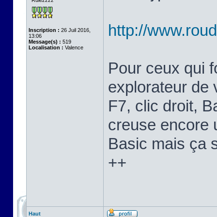
Rulezzzz
http://www.ro
Inscription :
26 Juil 2016,
13:06
Message(s) :
519
Localisation :
Valence
Pour ceux qui fo
explorateur de 
F7, clic droit, 
creuse encore 
Basic mais ça 
++
Haut