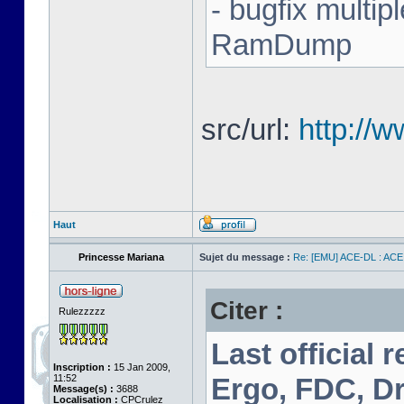
- bugfix multip
RamDump
src/url:
http://
Haut
Princesse Mariana
Sujet du message :
Re: [EMU] ACE-DL : ACE
Citer :
Rulezzzzz
Last official 
Inscription :
15 Jan 2009,
11:52
Ergo, FDC, Dr
Message(s) :
3688
Localisation :
CPCrulez