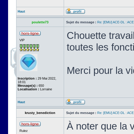
Haut
poulette73
Sujet du message :
Re: [EMU] ACE-DL : ACE
Chouette travai
VIP
toutes les fonc
Merci pour la v
Inscription :
29 Mai 2022,
18:01
Message(s) :
650
Localisation :
Lorraine
Haut
krusty_benediction
Sujet du message :
Re: [EMU] ACE-DL : ACE
À noter que la
Rulez