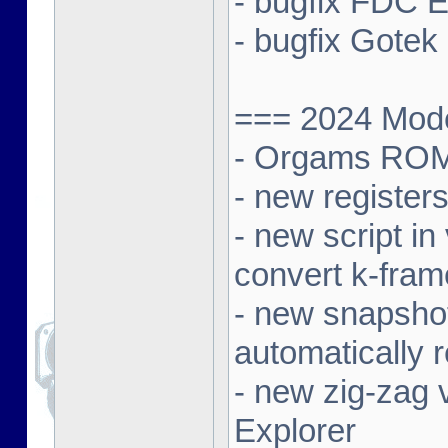
- bugfix FDC E
- bugfix Gotek 
=== 2024 Mode
- Orgams ROM
- new registe
- new script in
convert k-fra
- new snapshot
automatically 
- new zig-zag 
Explorer