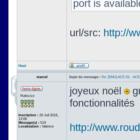
port is availab
url/src:
http://
Haut
marcel
Sujet du message :
Re: [EMU] ACE-DL : ACE
joyeux noël
gr
Rulezzzz
fonctionnalités
Inscription :
26 Juil 2016,
13:06
Message(s) :
519
http://www.ro
Localisation :
Valence