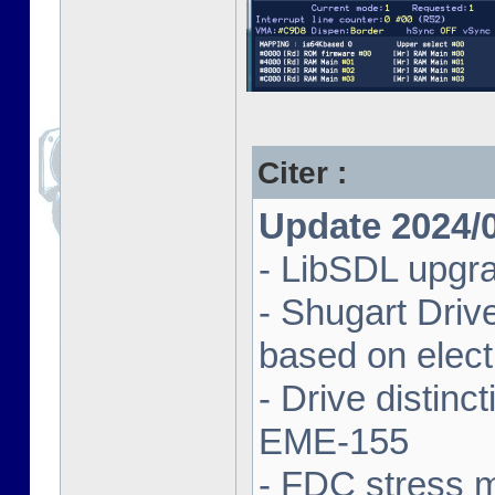
Citer :
Update 2024/
- LibSDL upgra
- Shugart Driv
based on elect
- Drive distin
EME-155
- FDC stress 