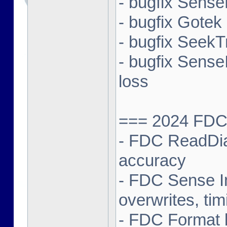
- bugfix Sense
- bugfix Gotek
- bugfix SeekT
- bugfix Sense
loss
=== 2024 FDC 
- FDC ReadDia
accuracy
- FDC Sense In
overwrites, tim
- FDC Format b