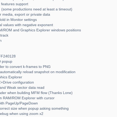
 features support
 (some productions need at least a timeout)
or media, export or private data
Hold in Monitor settings
eal values with negative exponent
AM/ROM and Graphics Explorer windows positions
track
n
 FF240128
TO popup
rder to convert k-frames to PNG
automatically reload snapshot on modification
phics Explorer
+Drive configuration
 and Weak sector data read
eader when building MFM flow (Thanks Lone)
on in RAM/ROM Explorer with cursor
r with PageUp/PageDown
correct size when popup asking something
 debug when using zoom x2