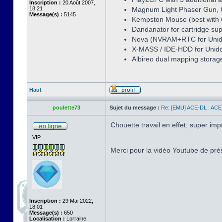
Inscription :
20 Août 2007,
18:21
Magnum Light Phaser Gun, G
Message(s) :
5145
Kempston Mouse (best wit
Dandanator for cartridge su
Nova (NVRAM+RTC for Unid
X-MASS / IDE-HDD for Uni
Albireo dual mapping storage 
Haut
poulette73
Sujet du message :
Re: [EMU] ACE-DL : ACE
Chouette travail en effet, super im
VIP
Merci pour la vidéo Youtube de pré
Inscription :
29 Mai 2022,
18:01
Message(s) :
650
Localisation :
Lorraine