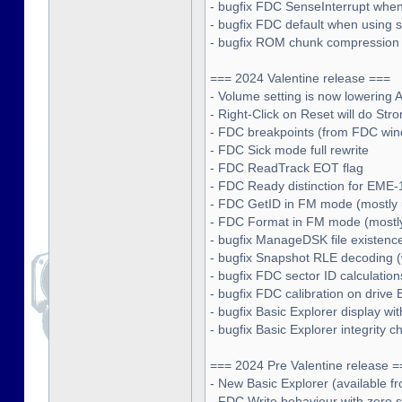
- bugfix FDC SenseInterrupt when
- bugfix FDC default when using 
- bugfix ROM chunk compression 
=== 2024 Valentine release ===
- Volume setting is now lowering
- Right-Click on Reset will do St
- FDC breakpoints (from FDC wi
- FDC Sick mode full rewrite
- FDC ReadTrack EOT flag
- FDC Ready distinction for EME
- FDC GetID in FM mode (mostly u
- FDC Format in FM mode (mostly 
- bugfix ManageDSK file existence
- bugfix Snapshot RLE decoding 
- bugfix FDC sector ID calculation
- bugfix FDC calibration on drive 
- bugfix Basic Explorer display wi
- bugfix Basic Explorer integrity c
=== 2024 Pre Valentine release =
- New Basic Explorer (available fr
- FDC Write behaviour with zero s