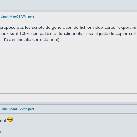
 Linux/MacOS/Win port
propose pas les scripts de génération de fichier vidéo après l'export 
inux sont 100% compatible et fonctionnels : il suffit juste de copier-c
 l'ayant installé correctement).
 Linux/MacOS/Win port
teuf
/