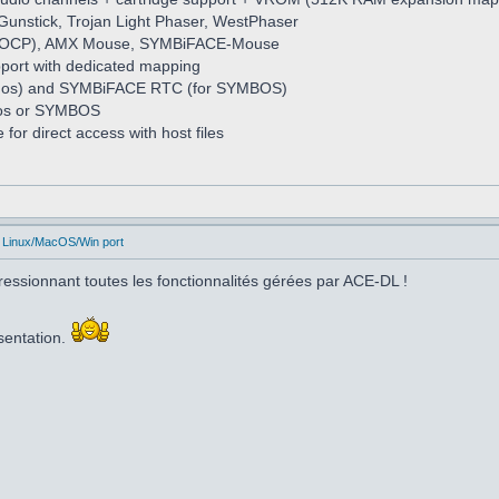
unstick, Trojan Light Phaser, WestPhaser
h OCP), AMX Mouse, SYMBiFACE-Mouse
pport with dedicated mapping
os) and SYMBiFACE RTC (for SYMBOS)
dos or SYMBOS
for direct access with host files
 Linux/MacOS/Win port
pressionnant toutes les fonctionnalités gérées par ACE-DL !
sentation.