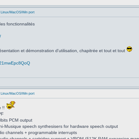
 Linux/MacOS/Win port
es fonctionnalités
/
sentation et démonstration d'utilisation, chapitrée et tout et tout
v=21mwEpc8QoQ
 Linux/MacOS/Win port
e !!
PF
8bits PCM output
ni-Musique speech synthesisers for hardware speech output
udio channels + programmable interrupts
 audio channels + cartridge support + VROM (512K RAM expansion m