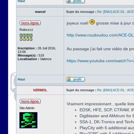
Haut
marcel
Sujet du message :
Re: [EMU] ACE-DL : ACE
joyeux noël
grosse mise à jour d
Rulezzzz
http://www.roudoudou.com/ACE-DL
Inscription :
26 Juil 2016,
Au passage j'ai fait une vidéo de pré
13:06
Message(s) :
519
Localisation :
Valence
https://www.youtube.com/watch?
Haut
hERMOL
Sujet du message :
Re: [EMU] ACE-DL : ACE
Vraiment impressionant , quelle list
Site Admin
EDSK, HFE, SCP, CTRAW, I
Digiblaster and AMdrum for 
SSA-1, DK-Tronics and Tech
PlayCity with 6 additional a
Play2CPC with 3 additional