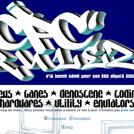
coup de main... Vous pouvez nous aider à mettre ce site à jour: n'hésitez pas à
me con
Connexion
Inscription
FAQ