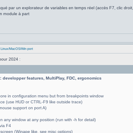
taqué par un explorateur de variables en temps réel (accès F7, clic droi
n module à part
 Linux/MacOS/Win port
pour 2024 :
7 : developper features, MultiPlay, FDC, ergonomics
more in configuration menu but from breakpoints window
ace (use HUD or CTRL-F9 like outside trace)
 mouse support on port A)
 any window at any position (run with -h for detail)
via F4
n screen (Winape like, see misc options)