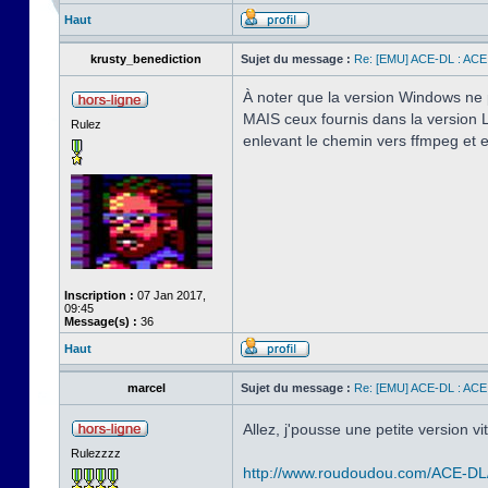
Haut
krusty_benediction
Sujet du message :
Re: [EMU] ACE-DL : ACE
À noter que la version Windows ne 
MAIS ceux fournis dans la version L
Rulez
enlevant le chemin vers ffmpeg et en
Inscription :
07 Jan 2017,
09:45
Message(s) :
36
Haut
marcel
Sujet du message :
Re: [EMU] ACE-DL : ACE
Allez, j'pousse une petite version vi
Rulezzzz
http://www.roudoudou.com/ACE-DL