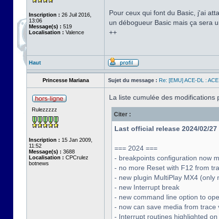
Pour ceux qui font du Basic, j'ai at
Inscription :
26 Juil 2016,
13:06
un débogueur Basic mais ça sera u
Message(s) :
519
++
Localisation :
Valence
Haut
Princesse Mariana
Sujet du message :
Re: [EMU] ACE-DL : ACE
La liste cumulée des modifications 
Rulezzzzz
Citer :
Last official release 2024/02/2
Inscription :
15 Jan 2009,
11:52
=== 2024 ===
Message(s) :
3688
- breakpoints configuration now 
Localisation :
CPCrulez
botnews
- no more Reset with F12 from tr
- new plugin MultiPlay MX4 (only
- new Interrupt break
- new command line option to open
- now can save media from trace 
- Interrupt routines highlighted o