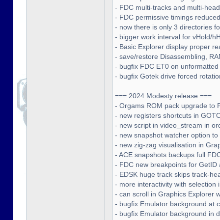
- FDC multi-tracks and multi-head
- FDC permissive timings reduced
- now there is only 3 directories f
- bigger work interval for vHold/h
- Basic Explorer display proper r
- save/restore Disassembling, R
- bugfix FDC ET0 on unformatted 
- bugfix Gotek drive forced rotatio
=== 2024 Modesty release ===
- Orgams ROM pack upgrade to
- new registers shortcuts in GO
- new script in video_stream in o
- new snapshot watcher option to 
- new zig-zag visualisation in Gra
- ACE snapshots backups full FDC
- FDC new breakpoints for GetID
- EDSK huge track skips track-h
- more interactivity with selecti
- can scroll in Graphics Explore
- bugfix Emulator background at 
- bugfix Emulator background in