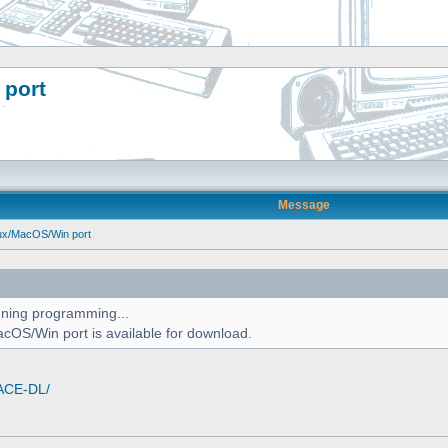
 port
Message
ux/MacOS/Win port
ening programming...
MacOS/Win port is available for download.
/ACE-DL/