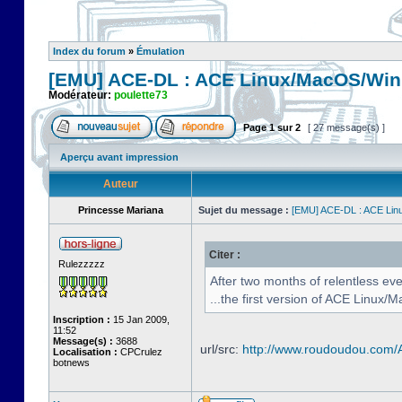
Index du forum
»
Émulation
[EMU] ACE-DL : ACE Linux/MacOS/Win
Modérateur:
poulette73
Page
1
sur
2
[ 27 message(s) ]
Aperçu avant impression
Auteur
Princesse Mariana
Sujet du message :
[EMU] ACE-DL : ACE Lin
Citer :
Rulezzzzz
After two months of relentless ev
...the first version of ACE Linux/
Inscription :
15 Jan 2009,
11:52
Message(s) :
3688
url/src:
http://www.roudoudou.com
Localisation :
CPCrulez
botnews