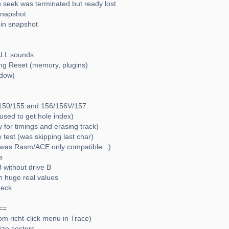
 seek was terminated but ready lost
snapshot
in snapshot
 ALL sounds
rong Reset (memory, plugins)
ndow)
-150/155 and 156/156V/157
sed to get hole index)
for timings and erasing track)
 test (was skipping last char)
(was Rasm/ACE only compatible...)
s
B without drive B
th huge real values
heck
==
om richt-click menu in Trace)
ize sectors