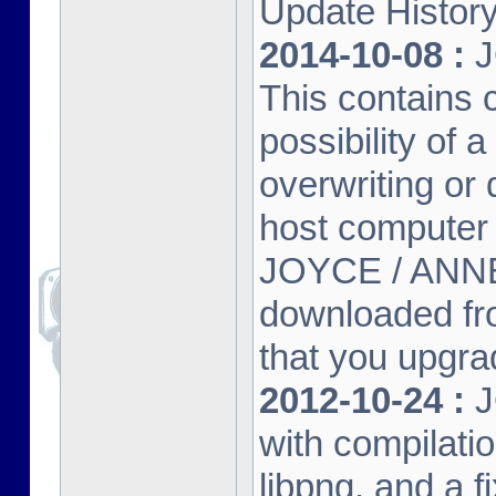
Update Histor
2014-10-08 :
J
This contains 
possibility of
overwriting or 
host computer
JOYCE / ANNE
downloaded fr
that you upgrad
2012-10-24 :
J
with compilatio
libpng, and a f