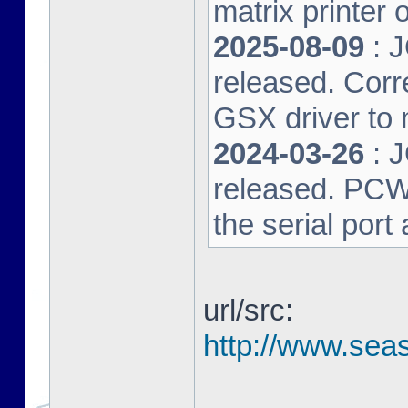
matrix printer 
2025-08-09
: 
released. Corre
GSX driver to
2024-03-26
: 
released. PCW-L
the serial port
url/src:
http://www.seas