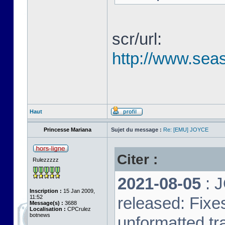
scr/url:
http://www.seas
Haut
Princesse Mariana
Sujet du message :
Re: [EMU] JOYCE
Citer :
Rulezzzzz
2021-08-05
: 
Inscription :
15 Jan 2009,
11:52
released: Fixe
Message(s) :
3688
Localisation :
CPCrulez
botnews
unformatted tr