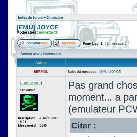
Index du forum
»
Émulation
[EMU] JOYCE
Modérateur:
poulette73
Page
1
sur
1
[ 7 message(s) ]
Aperçu avant impression
Auteur
hERMOL
Sujet du message :
[EMU] JOYCE
Pas grand chos
Site Admin
moment... a pa
(emulateur PC
Inscription :
20 Août 2007,
18:21
Citer :
Message(s) :
5145