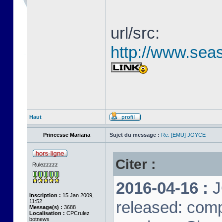
url/src:
http://www.seas
Haut
Princesse Mariana
Sujet du message :
Re: [EMU] JOYCE
Citer :
Rulezzzzz
2016-04-16 :
J
Inscription :
15 Jan 2009,
11:52
released: comp
Message(s) :
3688
Localisation :
CPCrulez
botnews