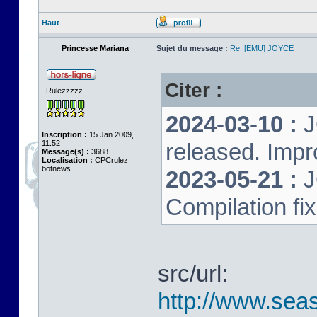
Haut
Princesse Mariana
Sujet du message :
Re: [EMU] JOYCE
Citer :
Rulezzzzz
2024-03-10 :
J
Inscription :
15 Jan 2009,
11:52
released. Impr
Message(s) :
3688
Localisation :
CPCrulez
botnews
2023-05-21 :
J
Compilation fi
src/url:
http://www.seas