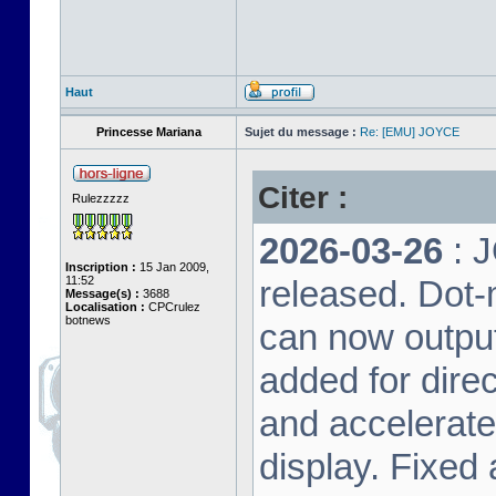
Haut
Princesse Mariana
Sujet du message :
Re: [EMU] JOYCE
Citer :
Rulezzzzz
2026-03-26
: 
Inscription :
15 Jan 2009,
11:52
released. Dot-
Message(s) :
3688
Localisation :
CPCrulez
botnews
can now output
added for dire
and accelerat
display. Fixed 