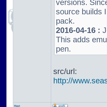
versions. Sinc
source builds
pack.
2016-04-16 :
J
This adds emula
pen.
src/url:
http://www.seas
Haut