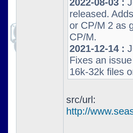
2022-08-03 :
J
released. Adds
or CP/M 2 as 
CP/M.
2021-12-14 :
J
Fixes an issu
16k-32k files 
src/url:
http://www.seas