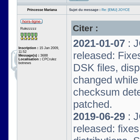
Princesse Mariana
Sujet du message :
Re: [EMU] JOYCE
Citer :
Rulezzzzz
2021-01-07
: J
Inscription :
15 Jan 2009,
11:52
released: Fixe
Message(s) :
3688
Localisation :
CPCrulez
botnews
DSK files, dis
changed while 
checksum dete
patched.
2019-06-29
: J
released: fixe