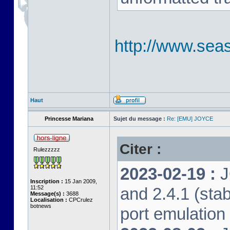
http://www.seas
Haut
Princesse Mariana
Sujet du message :
Re: [EMU] JOYCE
Citer :
Rulezzzzz
2023-02-19 :
J
Inscription :
15 Jan 2009,
11:52
and 2.4.1 (stab
Message(s) :
3688
Localisation :
CPCrulez
botnews
port emulation