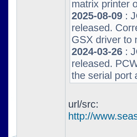
matrix printer 
2025-08-09
: 
released. Corre
GSX driver to
2024-03-26
: 
released. PCW-L
the serial port
url/src:
http://www.seas