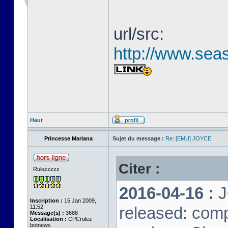
url/src:
http://www.seas
Haut
Princesse Mariana
Sujet du message :
Re: [EMU] JOYCE
Citer :
Rulezzzzz
2016-04-16 :
J
Inscription :
15 Jan 2009,
11:52
released: comp
Message(s) :
3688
Localisation :
CPCrulez
botnews