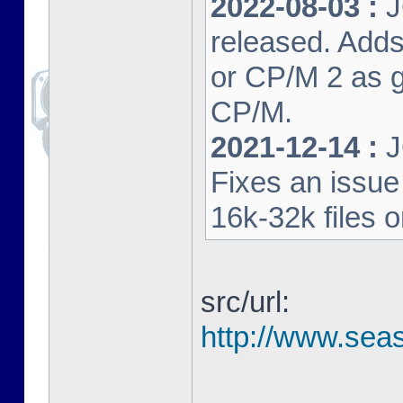
2022-08-03 :
J
released. Adds
or CP/M 2 as 
CP/M.
2021-12-14 :
J
Fixes an issu
16k-32k files 
src/url:
http://www.seas