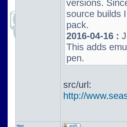
versions. Sinc
source builds
pack.
2016-04-16 :
J
This adds emula
pen.
src/url:
http://www.seas
Haut