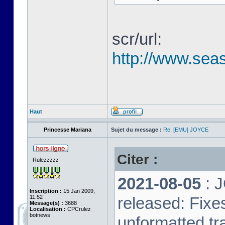
scr/url:
http://www.seas
Haut
Princesse Mariana
Sujet du message :
Re: [EMU] JOYCE
Citer :
Rulezzzzz
2021-08-05
: 
Inscription :
15 Jan 2009,
11:52
released: Fixe
Message(s) :
3688
Localisation :
CPCrulez
botnews
unformatted tr