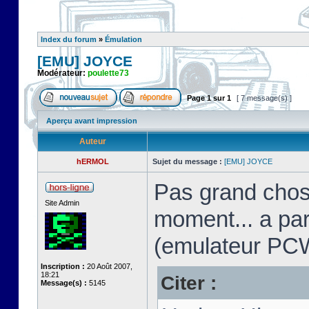
Index du forum
»
Émulation
[EMU] JOYCE
Modérateur:
poulette73
Page
1
sur
1
[ 7 message(s) ]
Aperçu avant impression
Auteur
hERMOL
Sujet du message :
[EMU] JOYCE
Pas grand chos
Site Admin
moment... a pa
(emulateur PC
Inscription :
20 Août 2007,
18:21
Citer :
Message(s) :
5145