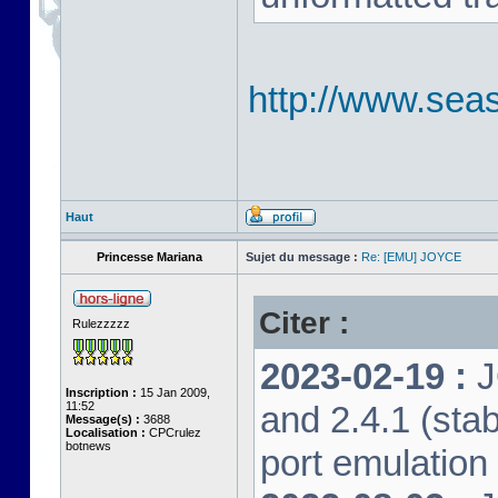
http://www.seas
Haut
Princesse Mariana
Sujet du message :
Re: [EMU] JOYCE
Citer :
Rulezzzzz
2023-02-19 :
J
Inscription :
15 Jan 2009,
11:52
and 2.4.1 (stab
Message(s) :
3688
Localisation :
CPCrulez
botnews
port emulation