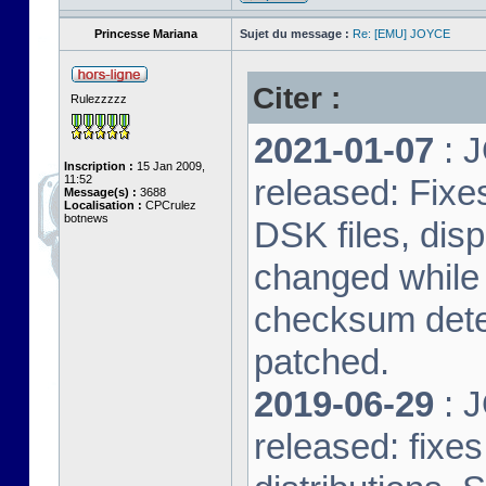
Princesse Mariana
Sujet du message :
Re: [EMU] JOYCE
Citer :
Rulezzzzz
2021-01-07
: J
Inscription :
15 Jan 2009,
11:52
released: Fixe
Message(s) :
3688
Localisation :
CPCrulez
botnews
DSK files, dis
changed while 
checksum dete
patched.
2019-06-29
: J
released: fixe