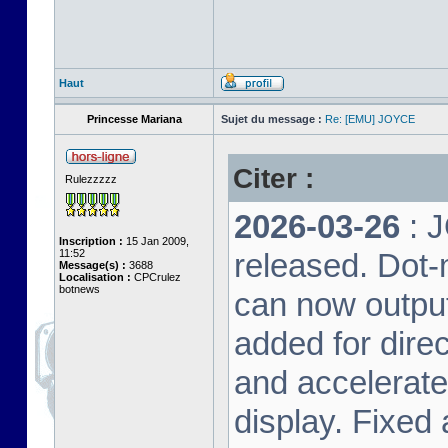
Haut
Princesse Mariana
Sujet du message :
Re: [EMU] JOYCE
Citer :
Rulezzzzz
2026-03-26
: 
Inscription :
15 Jan 2009,
11:52
released. Dot-
Message(s) :
3688
Localisation :
CPCrulez
botnews
can now output
added for dire
and accelerat
display. Fixed 