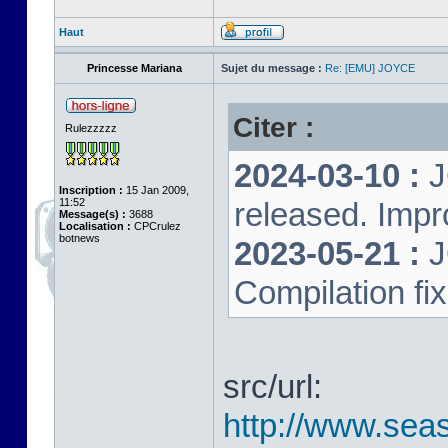
Haut
Princesse Mariana
Sujet du message :
Re: [EMU] JOYCE
Citer :
Rulezzzzz
2024-03-10 :
J
Inscription :
15 Jan 2009,
11:52
released. Impr
Message(s) :
3688
Localisation :
CPCrulez
botnews
2023-05-21 :
J
Compilation fi
src/url:
http://www.seas