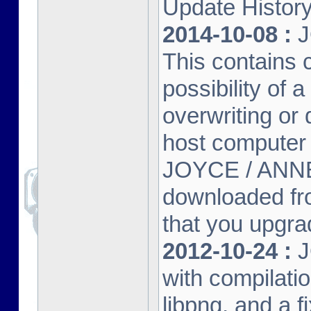
Update Histor
2014-10-08 :
J
This contains 
possibility of
overwriting or 
host computer
JOYCE / ANNE
downloaded fr
that you upgrad
2012-10-24 :
J
with compilatio
libpng, and a f