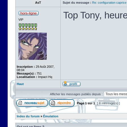
AsT
Sujet du message :
Re: configuration capric
Top Tony, heure
VIP
Inscription :
29 Août 2007,
08:04
Message(s) :
751
Localisation :
Impact Hq
Haut
Afficher les messages publiés depuis :
Page
1
sur
1
[ 8 message(s) ]
Index du forum
»
Émulation