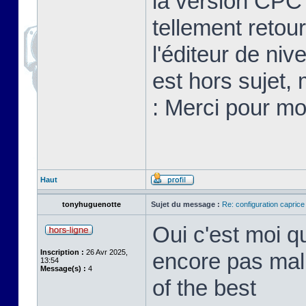
la version CPC 
tellement retou
l'éditeur de ni
est hors sujet,
: Merci pour m
Haut
tonyhuguenotte
Sujet du message :
Re: configuration capric
Oui c'est moi q
Inscription :
26 Avr 2025,
encore pas mal
13:54
Message(s) :
4
of the best