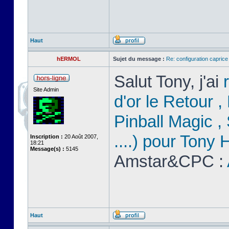
Haut
hERMOL
Sujet du message :
Re: configuration capric
Salut Tony, j'ai
Site Admin
d'or le Retour 
Pinball Magic 
....) pour Tony
Inscription :
20 Août 2007,
18:21
Message(s) :
5145
Amstar&CPC :
Haut