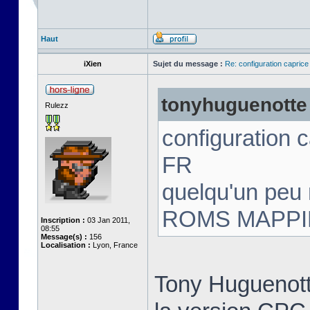
Haut
iXien
Sujet du message :
Re: configuration capric
tonyhuguenotte a
Rulezz
configuration 
FR
quelqu'un peu 
ROMS MAPP
Inscription :
03 Jan 2011,
08:55
Message(s) :
156
Localisation :
Lyon, France
Tony Huguenott