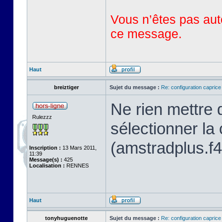
Vous n’êtes pas auto
ce message.
Haut
breiztiger
Sujet du message :
Re: configuration capric
Ne rien mettre
Rulezzz
sélectionner la
(amstradplus.f4.
Inscription :
13 Mars 2011,
11:39
Message(s) :
425
Localisation :
RENNES
Haut
tonyhuguenotte
Sujet du message :
Re: configuration capric