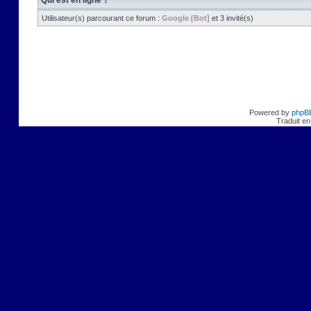
Qui est en ligne ?
Utilisateur(s) parcourant ce forum :
Google [Bot]
et 3 invité(s)
Powered by
phpB
Traduit en