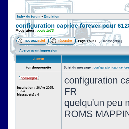
Index du forum
»
Émulation
configuration caprice forever pour 61
Modérateur:
poulette73
Page
1
sur
1
[ 8 message(s) ]
Aperçu avant impression
Auteur
tonyhuguenotte
Sujet du message :
configuration caprice fo
configuration 
Inscription :
26 Avr 2025,
FR
13:54
Message(s) :
4
quelqu'un peu m
ROMS MAPPI