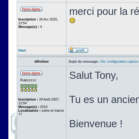
merci pour la r
Inscription :
26 Avr 2025,
13:54
Message(s) :
4
Haut
dlfrsilver
Sujet du message :
Re: configuration capric
Salut Tony,
Rulezzzzz
Tu es un ancien
Inscription :
29 Août 2007,
12:04
Message(s) :
2010
Localisation :
seine et marne
77
Bienvenue !