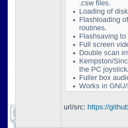
.csw files.
Loading of disk
Flashloading of
routines.
Flashsaving to 
Full screen vi
Double scan in
Kempston/Sincla
the PC joystic
Fuller box audi
Works in GNU/
url/src:
https://gith