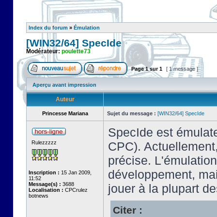
Index du forum
»
Émulation
[WIN32/64] SpecIde
Modérateur:
poulette73
Page
1
sur
1
[ 1 message ]
Aperçu avant impression
Auteur
Princesse Mariana
Sujet du message :
[WIN32/64] SpecIde
SpecIde est émulate
Rulezzzzz
CPC). Actuellement,
précise. L'émulatio
développement, mais
Inscription :
15 Jan 2009,
11:52
Message(s) :
3688
jouer à la plupart de
Localisation :
CPCrulez
botnews
Citer :