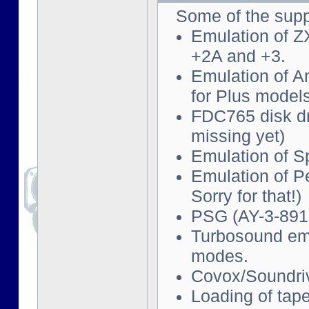
Some of the supp
Emulation of Z
+2A and +3.
Emulation of 
for Plus models
FDC765 disk d
missing yet)
Emulation of S
Emulation of P
Sorry for that!)
PSG (AY-3-891
Turbosound emu
modes.
Covox/Soundriv
Loading of tape