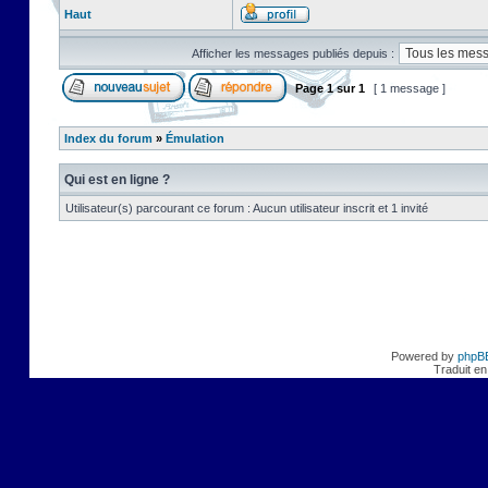
Haut
Afficher les messages publiés depuis :
Page
1
sur
1
[ 1 message ]
Index du forum
»
Émulation
Qui est en ligne ?
Utilisateur(s) parcourant ce forum : Aucun utilisateur inscrit et 1 invité
Powered by
phpB
Traduit en