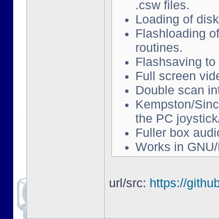
.csw files.
Loading of disk
Flashloading of
routines.
Flashsaving to 
Full screen vi
Double scan in
Kempston/Sincla
the PC joystic
Fuller box audi
Works in GNU/
url/src:
https://gith