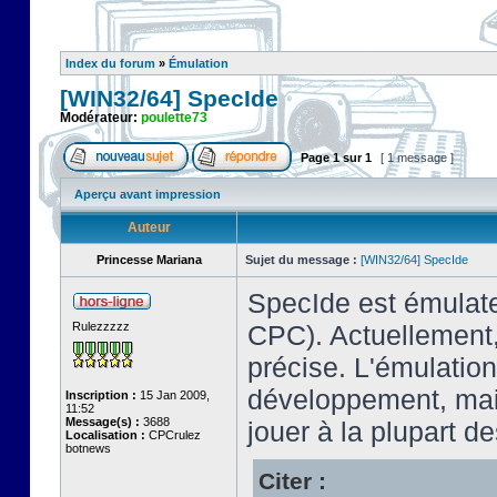
Index du forum
»
Émulation
[WIN32/64] SpecIde
Modérateur:
poulette73
Page
1
sur
1
[ 1 message ]
Aperçu avant impression
Auteur
Princesse Mariana
Sujet du message :
[WIN32/64] SpecIde
SpecIde est émulate
Rulezzzzz
CPC). Actuellement,
précise. L'émulatio
développement, mais
Inscription :
15 Jan 2009,
11:52
Message(s) :
3688
jouer à la plupart de
Localisation :
CPCrulez
botnews
Citer :