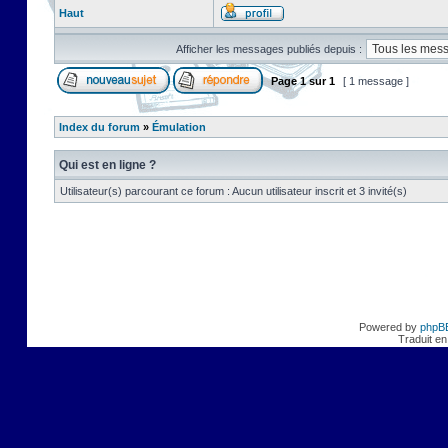
Haut
Afficher les messages publiés depuis :
Page
1
sur
1
[ 1 message ]
Index du forum
»
Émulation
Qui est en ligne ?
Utilisateur(s) parcourant ce forum : Aucun utilisateur inscrit et 3 invité(s)
Powered by
phpB
Traduit en