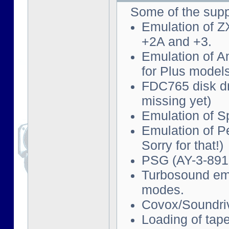
Some of the supp
Emulation of Z
+2A and +3.
Emulation of 
for Plus models
FDC765 disk d
missing yet)
Emulation of S
Emulation of P
Sorry for that!)
PSG (AY-3-891
Turbosound emu
modes.
Covox/Soundriv
Loading of tape