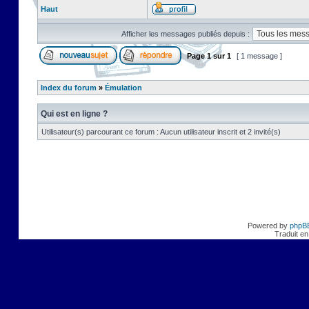
Haut
Afficher les messages publiés depuis :
Page
1
sur
1
[ 1 message ]
Index du forum
»
Émulation
Qui est en ligne ?
Utilisateur(s) parcourant ce forum : Aucun utilisateur inscrit et 2 invité(s)
Powered by
phpB
Traduit en