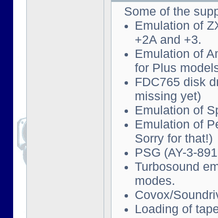
Some of the supp
Emulation of Z
+2A and +3.
Emulation of 
for Plus models
FDC765 disk d
missing yet)
Emulation of S
Emulation of P
Sorry for that!)
PSG (AY-3-891
Turbosound emu
modes.
Covox/Soundriv
Loading of tape