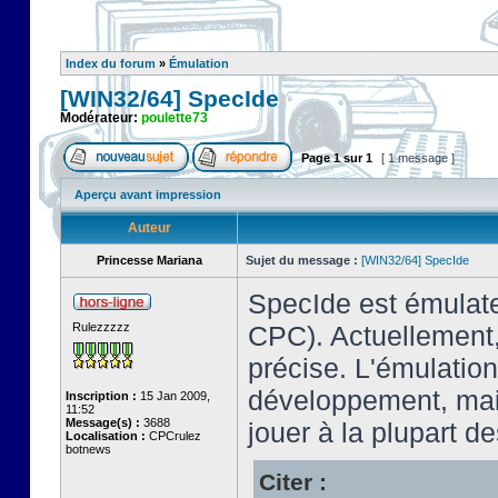
Index du forum
»
Émulation
[WIN32/64] SpecIde
Modérateur:
poulette73
Page
1
sur
1
[ 1 message ]
Aperçu avant impression
Auteur
Princesse Mariana
Sujet du message :
[WIN32/64] SpecIde
SpecIde est émulate
Rulezzzzz
CPC). Actuellement,
précise. L'émulatio
développement, mais
Inscription :
15 Jan 2009,
11:52
Message(s) :
3688
jouer à la plupart de
Localisation :
CPCrulez
botnews
Citer :