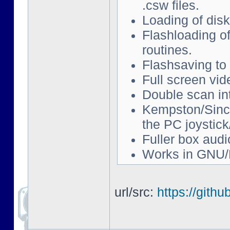
.csw files.
Loading of disk
Flashloading of
routines.
Flashsaving to 
Full screen vi
Double scan in
Kempston/Sincla
the PC joystic
Fuller box audi
Works in GNU/
url/src:
https://gith