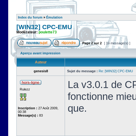
Index du forum
»
Émulation
[WIN32] CPC-EMU
Modérateur:
poulette73
Page
2
sur
2
[ 19 message(s) ]
Aperçu avant impression
Auteur
genesis8
Sujet du message :
Re: [WIN32] CPC-EMU
La v3.0.1 de C
Rulezz
fonctionne mie
que.
Inscription :
27 Août 2009,
00:38
Message(s) :
83