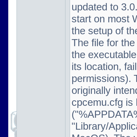
updated to 3.
start on most
the setup of t
The file for th
the executable
its location, fa
permissions). 
originally inte
cpcemu.cfg is 
("%APPDATA%
"Library/Appli