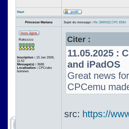
Haut
Princesse Mariana
Sujet du message :
Re: [WIN32] CPC-EMU
Citer :
Rulezzzzz
11.05.2025 : 
Inscription :
15 Jan 2009,
11:52
and iPadOS
Message(s) :
3688
Localisation :
CPCrulez
botnews
Great news for
CPCemu made i
src:
https://ww