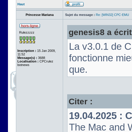
Haut
Princesse Mariana
Sujet du message :
Re: [WIN32] CPC-EMU
genesis8 a écrit
Rulezzzzz
La v3.0.1 de 
Inscription :
15 Jan 2009,
11:52
fonctionne mi
Message(s) :
3688
Localisation :
CPCrulez
botnews
que.
Citer :
19.04.2025 : 
The Mac and W