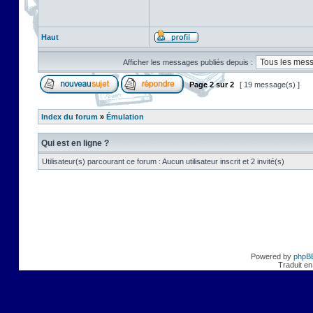
Haut
Afficher les messages publiés depuis :
Page
2
sur
2
[ 19 message(s) ]
Index du forum
»
Émulation
Qui est en ligne ?
Utilisateur(s) parcourant ce forum : Aucun utilisateur inscrit et 2 invité(s)
Powered by
phpB
Traduit en