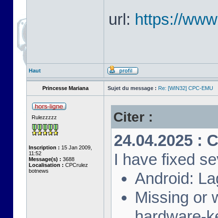
url:
https://ww
Haut
Princesse Mariana
Sujet du message :
Re: [WIN32] CPC-EMU
Citer :
Rulezzzzz
24.04.2025 : 
Inscription :
15 Jan 2009,
11:52
I have fixed se
Message(s) :
3688
Localisation :
CPCrulez
botnews
Android: La
Missing or
hardware-k