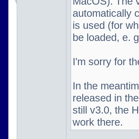
MacOS). The vi
automatically c
is used (for 
be loaded, e. 
I'm sorry for t
In the meanti
released in the
still v3.0, the
work there.