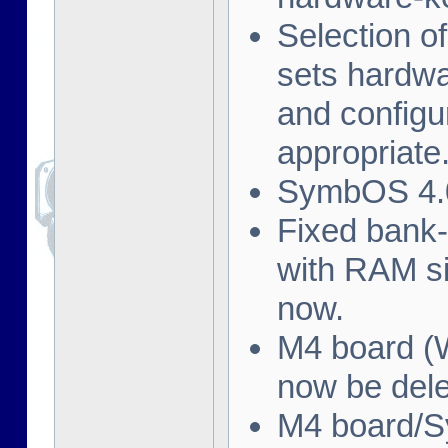
Selection o
sets hardwa
and config
appropriate
SymbOS 4.0
Fixed bank
with RAM s
now.
M4 board (W
now be dele
M4 board/S