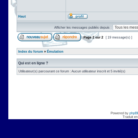
Haut
Afficher les messages publiés depuis :
Page
2
sur
2
[ 19 message(s) ]
Index du forum
»
Émulation
Qui est en ligne ?
Utilisateur(s) parcourant ce forum : Aucun utilisateur inscrit et 5 invité(s)
Powered by
phpB
Traduit en