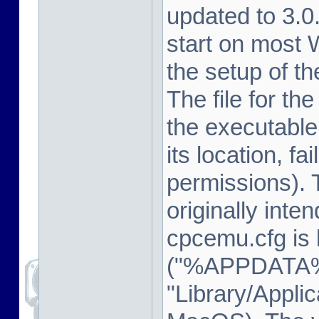
updated to 3.
start on most
the setup of t
The file for th
the executable
its location, fa
permissions). 
originally inte
cpcemu.cfg is 
("%APPDATA%
"Library/Appli