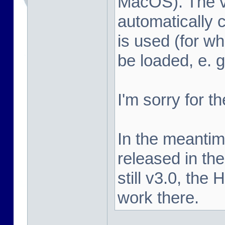
MacOS). The vi
automatically c
is used (for 
be loaded, e. 
I'm sorry for t
In the meanti
released in the
still v3.0, the
work there.