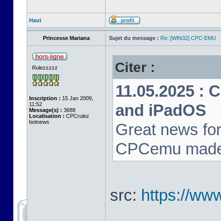
Haut
Princesse Mariana
Sujet du message :
Re: [WIN32] CPC-EMU
Citer :
Rulezzzzz
11.05.2025 : 
Inscription :
15 Jan 2009,
11:52
and iPadOS
Message(s) :
3688
Localisation :
CPCrulez
botnews
Great news for
CPCemu made i
src:
https://ww