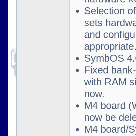
Selection o
sets hardwa
and config
appropriate
SymbOS 4.0
Fixed bank
with RAM s
now.
M4 board (W
now be dele
M4 board/S