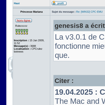
Haut
Princesse Mariana
Sujet du message :
Re: [WIN32] CPC-EMU
genesis8 a écrit
Rulezzzzz
La v3.0.1 de 
Inscription :
15 Jan 2009,
11:52
fonctionne mi
Message(s) :
3688
Localisation :
CPCrulez
botnews
que.
Citer :
19.04.2025 : 
The Mac and W