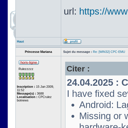
url:
https://ww
Haut
Princesse Mariana
Sujet du message :
Re: [WIN32] CPC-EMU
Citer :
Rulezzzzz
24.04.2025 : 
Inscription :
15 Jan 2009,
11:52
I have fixed se
Message(s) :
3688
Localisation :
CPCrulez
botnews
Android: La
Missing or
hardware-k