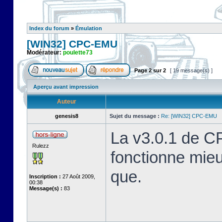
Index du forum
»
Émulation
[WIN32] CPC-EMU
Modérateur:
poulette73
Page
2
sur
2
[ 19 message(s) ]
Aperçu avant impression
Auteur
genesis8
Sujet du message :
Re: [WIN32] CPC-EMU
La v3.0.1 de C
Rulezz
fonctionne mie
que.
Inscription :
27 Août 2009,
00:38
Message(s) :
83