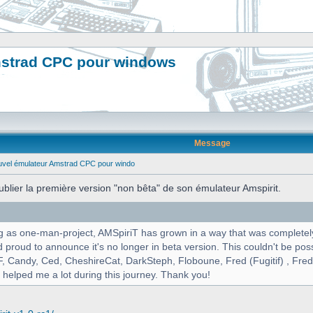
mstrad CPC pour windows
Message
uvel émulateur Amstrad CPC pour windo
ier la première version "non bêta" de son émulateur Amspirit.
ng as one-man-project, AMSpiriT has grown in a way that was completely 
proud to announce it's no longer in beta version. This couldn't be poss
F, Candy, Ced, CheshireCat, DarkSteph, Floboune, Fred (Fugitif) , Fre
 helped me a lot during this journey. Thank you!