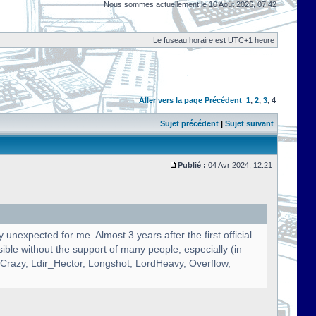
Nous sommes actuellement le 10 Août 2026, 07:42
Le fuseau horaire est UTC+1 heure
Aller vers la page
Précédent
1
,
2
,
3
,
4
Sujet précédent
|
Sujet suivant
Publié :
04 Avr 2024, 12:21
unexpected for me. Almost 3 years after the first official
ible without the support of many people, especially (in
dCrazy, Ldir_Hector, Longshot, LordHeavy, Overflow,