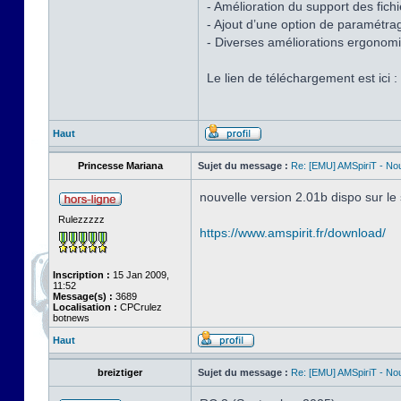
- Amélioration du support des fic
- Ajout d’une option de paramétrag
- Diverses améliorations ergonom
Le lien de téléchargement est ici :
Haut
Princesse Mariana
Sujet du message :
Re: [EMU] AMSpiriT - No
nouvelle version 2.01b dispo sur le 
Rulezzzzz
https://www.amspirit.fr/download/
Inscription :
15 Jan 2009,
11:52
Message(s) :
3689
Localisation :
CPCrulez
botnews
Haut
breiztiger
Sujet du message :
Re: [EMU] AMSpiriT - No