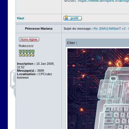
src/url:
https://www.amspirit.fr/amspi
Haut
Princesse Mariana
Sujet du message :
Re: [EMU] AMSpiriT v2 -
Citer :
Rulezzzzz
Inscription :
15 Jan 2009,
11:52
Message(s) :
3689
Localisation :
CPCrulez
botnews