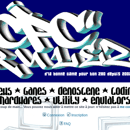
coup de main... Vous pouvez nous aider à mettre ce site à jour: n'hésitez pas à
me con
Connexion
Inscription
FAQ