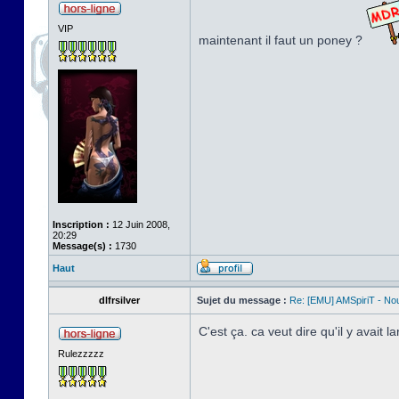
VIP
maintenant il faut un poney ?
Inscription :
12 Juin 2008,
20:29
Message(s) :
1730
Haut
dlfrsilver
Sujet du message :
Re: [EMU] AMSpiriT - No
C'est ça. ca veut dire qu'il y avait
Rulezzzzz