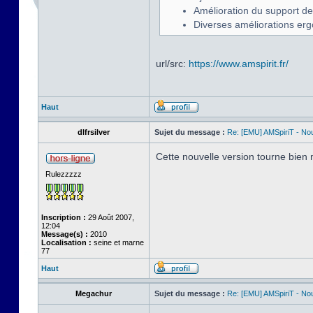
Amélioration du support d
Diverses améliorations er
url/src:
https://www.amspirit.fr/
Haut
dlfrsilver
Sujet du message :
Re: [EMU] AMSpiriT - No
Cette nouvelle version tourne bien 
Rulezzzzz
Inscription :
29 Août 2007,
12:04
Message(s) :
2010
Localisation :
seine et marne
77
Haut
Megachur
Sujet du message :
Re: [EMU] AMSpiriT - No