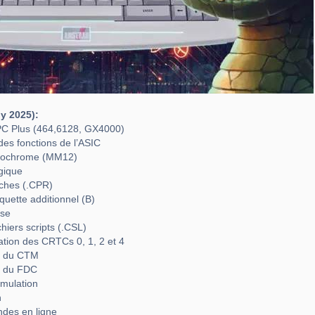
ly 2025):
C Plus (464,6128, GX4000)
des fonctions de l’ASIC
onochrome (MM12)
ogique
uches (.CPR)
quette additionnel (B)
pse
chiers scripts (.CSL)
lation des CRTCs 0, 1, 2 et 4
on du CTM
on du FDC
émulation
h
des en ligne