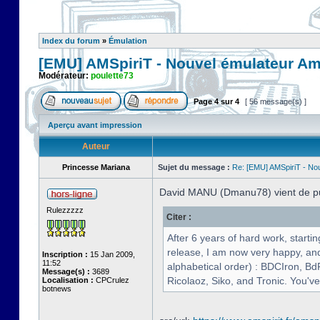
Index du forum
»
Émulation
[EMU] AMSpiriT - Nouvel émulateur A
Modérateur:
poulette73
Page
4
sur
4
[ 56 message(s) ]
Aperçu avant impression
Auteur
Princesse Mariana
Sujet du message :
Re: [EMU] AMSpiriT - No
David MANU (Dmanu78) vient de publ
Rulezzzzz
Citer :
After 6 years of hard work, starti
release, I am now very happy, and 
Inscription :
15 Jan 2009,
11:52
alphabetical order) : BDCIron, Bd
Message(s) :
3689
Ricolaoz, Siko, and Tronic. You've
Localisation :
CPCrulez
botnews