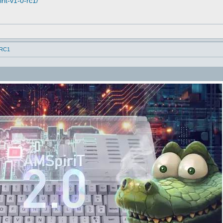
rit-v1-0-rc1/
 RC1