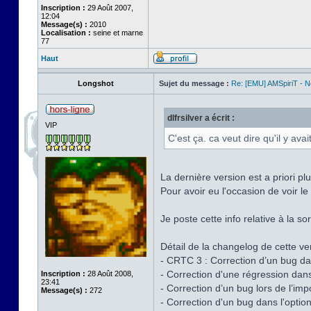
Inscription :
29 Août 2007,
12:04
Message(s) :
2010
Localisation :
seine et marne
77
Haut
Longshot
Sujet du message :
Re: [EMU] AMSpiriT - 
dlfrsilver a écrit :
VIP
C'est ça. ca veut dire qu'il y av
La dernière version est a priori p
Pour avoir eu l'occasion de voir l
Je poste cette info relative à la so
Détail de la changelog de cette v
- CRTC 3 : Correction d’un bug d
- Correction d'une régression dan
Inscription :
28 Août 2008,
23:41
- Correction d’un bug lors de l’imp
Message(s) :
272
- Correction d'un bug dans l'option