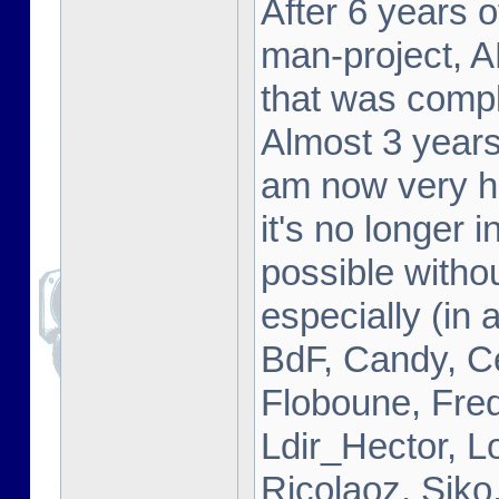
After 6 years o
man-project, A
that was compl
Almost 3 years a
am now very h
it's no longer 
possible witho
especially (in 
BdF, Candy, C
Floboune, Fred 
Ldir_Hector, L
Ricolaoz, Siko