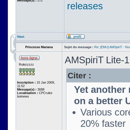
Message(s) :
272
releases
Haut
Princesse Mariana
Sujet du message :
Re: [EMU] AMSpiriT - No
AMSpiriT Lite-
Rulezzzzz
Citer :
Inscription :
15 Jan 2009,
11:52
Yet another 
Message(s) :
3688
Localisation :
CPCrulez
botnews
on a better 
Various cor
20% faster