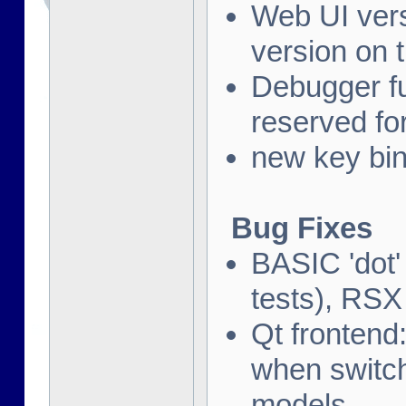
Web UI vers
version on 
Debugger fu
reserved fo
new key bi
Bug Fixes
BASIC 'dot'
tests), RSX 
Qt frontend
when switch
models