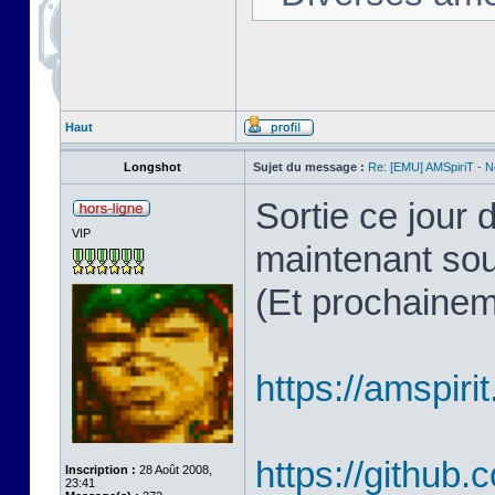
Haut
Longshot
Sujet du message :
Re: [EMU] AMSpiriT - 
Sortie ce jour
VIP
maintenant so
(Et prochaine
https://amspirit.
https://github
Inscription :
28 Août 2008,
23:41