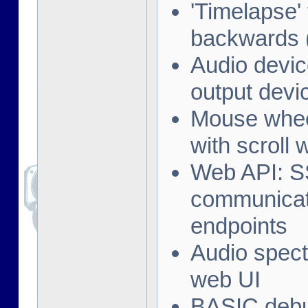
'Timelapse'
backwards (
Audio devic
output devi
Mouse wheel
with scroll
Web API: SS
communicat
endpoints
Audio spect
web UI
BASIC debug