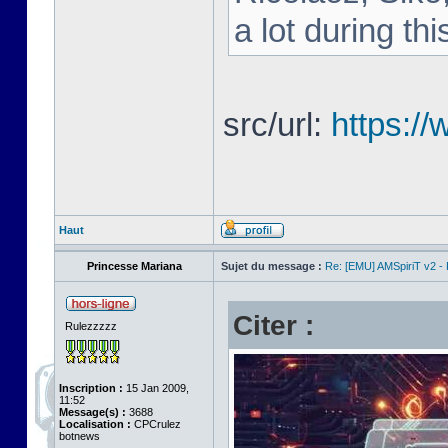
a lot during th
src/url:
https://
Haut
Princesse Mariana
Sujet du message :
Re: [EMU] AMSpiriT v2 -
Citer :
Rulezzzzz
Inscription :
15 Jan 2009,
11:52
Message(s) :
3688
Localisation :
CPCrulez
botnews