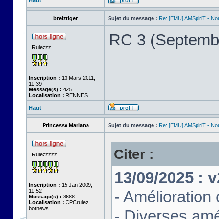
Haut
breiztiger
Sujet du message :
Re: [EMU] AMSpiriT - No
RC 3 (Septemb
Rulezzz
Inscription :
13 Mars 2011,
11:39
Message(s) :
425
Localisation :
RENNES
Haut
Princesse Mariana
Sujet du message :
Re: [EMU] AMSpiriT - No
Citer :
Rulezzzzz
13/09/2025 : 
Inscription :
15 Jan 2009,
11:52
- Amélioration
Message(s) :
3688
Localisation :
CPCrulez
botnews
- Diverses am