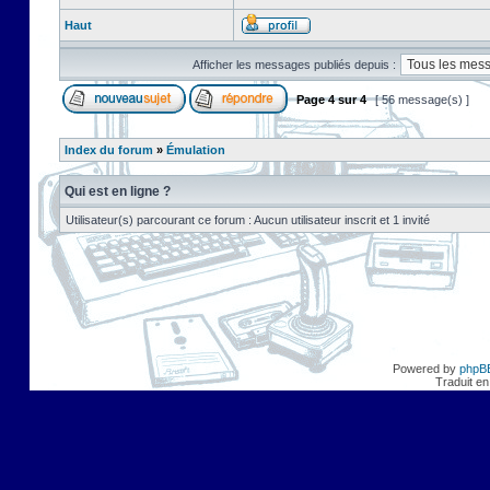
Haut
Afficher les messages publiés depuis :
Page
4
sur
4
[ 56 message(s) ]
Index du forum
»
Émulation
Qui est en ligne ?
Utilisateur(s) parcourant ce forum : Aucun utilisateur inscrit et 1 invité
Powered by
phpB
Traduit en