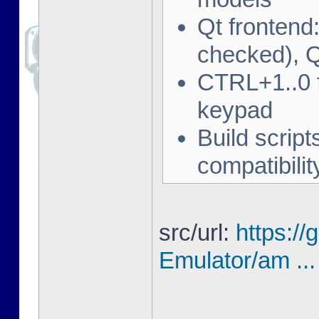
Qt frontend
checked), Q
CTRL+1..0 f
keypad
Build script
compatibili
src/url:
https://
Emulator/am ... 