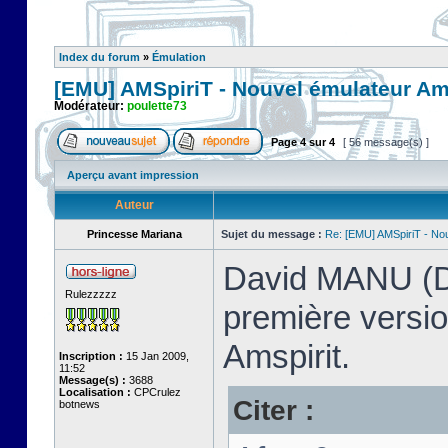
Index du forum
»
Émulation
[EMU] AMSpiriT - Nouvel émulateur A
Modérateur:
poulette73
Page
4
sur
4
[ 56 message(s) ]
Aperçu avant impression
Auteur
Princesse Mariana
Sujet du message :
Re: [EMU] AMSpiriT - No
David MANU (Dm
Rulezzzzz
première versi
Amspirit.
Inscription :
15 Jan 2009,
11:52
Message(s) :
3688
Localisation :
CPCrulez
Citer :
botnews