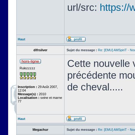
url/src:
https://
Haut
dlfrsilver
Sujet du message :
Re: [EMU] AMSpiriT - No
Cette nouvelle 
Rulezzzzz
précédente mout
de cheval.....
Inscription :
29 Août 2007,
12:04
Message(s) :
2010
Localisation :
seine et marne
77
Haut
Megachur
Sujet du message :
Re: [EMU] AMSpiriT - No