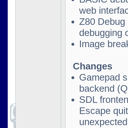
web interfa
Z80 Debug 
debugging c
Image brea
Changes
Gamepad su
backend (Q
SDL fronte
Escape quit
unexpectedl