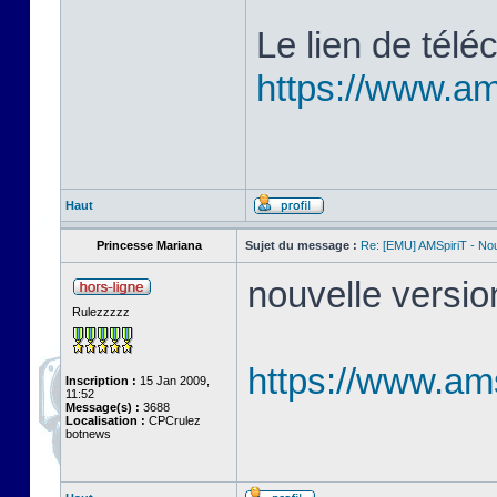
Le lien de télé
https://www.ams
Haut
Princesse Mariana
Sujet du message :
Re: [EMU] AMSpiriT - No
nouvelle version
Rulezzzzz
https://www.ams
Inscription :
15 Jan 2009,
11:52
Message(s) :
3688
Localisation :
CPCrulez
botnews