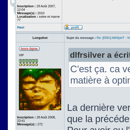
Inscription :
29 Août 2007,
12:04
Message(s) :
2010
Localisation :
seine et marne
77
Haut
Longshot
Sujet du message :
Re: [EMU] AMSpiriT - 
dlfrsilver a écrit
VIP
C'est ça. ca ve
matière à opti
La dernière ve
que la précéden
Inscription :
28 Août 2008,
23:41
Message(s) :
272