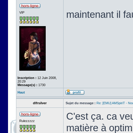
maintenant il f
VIP
Inscription :
12 Juin 2008,
20:29
Message(s) :
1730
Haut
dlfrsilver
Sujet du message :
Re: [EMU] AMSpiriT - No
C'est ça. ca veu
Rulezzzzz
matière à optim