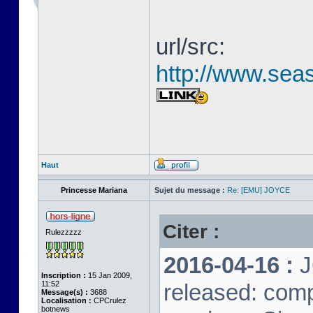
url/src:
http://www.seas
Haut
Princesse Mariana
Sujet du message :
Re: [EMU] JOYCE
Citer :
Rulezzzzz
2016-04-16 :
J
Inscription :
15 Jan 2009,
11:52
released: comp
Message(s) :
3688
Localisation :
CPCrulez
botnews