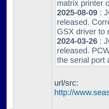
matrix printer 
2025-08-09
: 
released. Corre
GSX driver to
2024-03-26
: 
released. PCW-L
the serial port
url/src:
http://www.seas