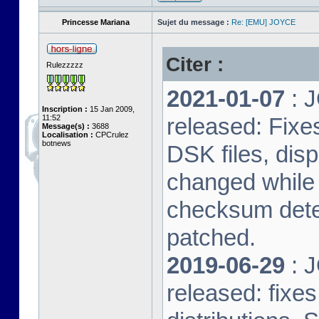
Princesse Mariana
Sujet du message :
Re: [EMU] JOYCE
Citer :
Rulezzzzz
2021-01-07
: J
Inscription :
15 Jan 2009,
11:52
released: Fixe
Message(s) :
3688
Localisation :
CPCrulez
botnews
DSK files, dis
changed while 
checksum dete
patched.
2019-06-29
: J
released: fixe