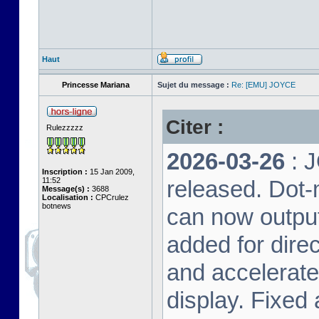
Haut
Princesse Mariana
Sujet du message :
Re: [EMU] JOYCE
Citer :
Rulezzzzz
2026-03-26
: 
Inscription :
15 Jan 2009,
11:52
released. Dot-
Message(s) :
3688
Localisation :
CPCrulez
botnews
can now output
added for dire
and accelerat
display. Fixed 