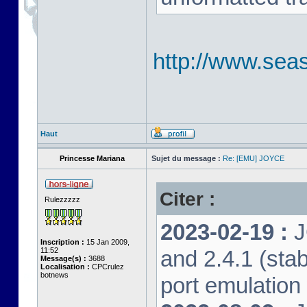
http://www.seas
Haut
Princesse Mariana
Sujet du message :
Re: [EMU] JOYCE
Citer :
Rulezzzzz
2023-02-19 :
J
Inscription :
15 Jan 2009,
11:52
and 2.4.1 (stab
Message(s) :
3688
Localisation :
CPCrulez
botnews
port emulation