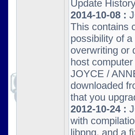
Update Histor
2014-10-08 :
J
This contains 
possibility of
overwriting or 
host computer
JOYCE / ANNE
downloaded fr
that you upgrad
2012-10-24 :
J
with compilatio
libpng, and a f