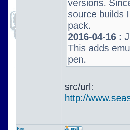
versions. Sinc
source builds
pack.
2016-04-16 :
J
This adds emula
pen.
src/url:
http://www.seas
Haut