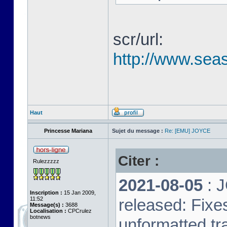
scr/url:
http://www.seas
Haut
Princesse Mariana
Sujet du message :
Re: [EMU] JOYCE
Citer :
Rulezzzzz
2021-08-05
: 
Inscription :
15 Jan 2009,
11:52
released: Fixe
Message(s) :
3688
Localisation :
CPCrulez
botnews
unformatted tr