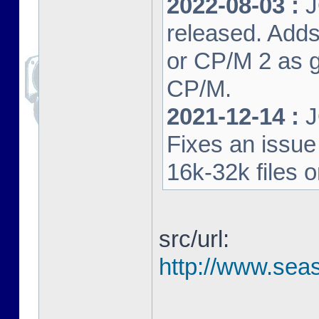
2022-08-03 :
J
released. Adds
or CP/M 2 as 
CP/M.
2021-12-14 :
J
Fixes an issu
16k-32k files 
src/url:
http://www.seas