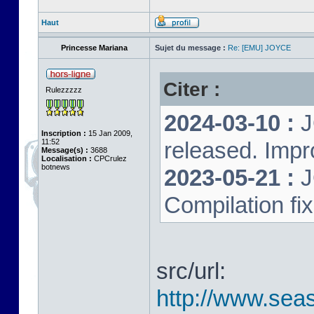
Haut
Princesse Mariana
Sujet du message :
Re: [EMU] JOYCE
Citer :
Rulezzzzz
2024-03-10 :
J
Inscription :
15 Jan 2009,
11:52
released. Impr
Message(s) :
3688
Localisation :
CPCrulez
botnews
2023-05-21 :
J
Compilation fi
src/url:
http://www.seas