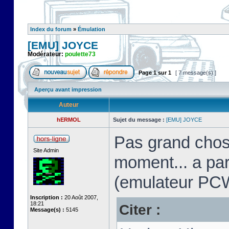
Index du forum
»
Émulation
[EMU] JOYCE
Modérateur:
poulette73
Page
1
sur
1
[ 7 message(s) ]
Aperçu avant impression
Auteur
hERMOL
Sujet du message :
[EMU] JOYCE
Pas grand chos
Site Admin
moment... a pa
(emulateur PC
Inscription :
20 Août 2007,
18:21
Citer :
Message(s) :
5145