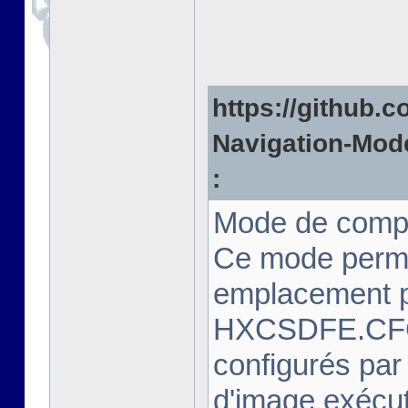
https://github.c
Navigation-Mode
:
Mode de compa
Ce mode perme
emplacement pr
HXCSDFE.CFG.
configurés par
d'image exécut