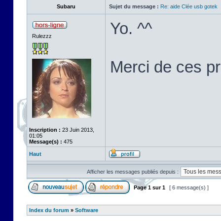
Subaru
Sujet du message :
Re: aide Clée usb gotek
Yo. ^^
Rulezzz
Merci de ces p
Inscription :
23 Juin 2013,
01:05
Message(s) :
475
Haut
Afficher les messages publiés depuis :
Page
1
sur
1
[ 6 message(s) ]
Index du forum
»
Software