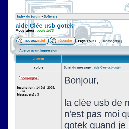
Index du forum
»
Software
aide Clée usb gotek
Modérateur:
poulette73
Page
1
sur
1
[ 6 message(s) ]
Aperçu avant impression
Auteur
colorz
Sujet du message :
aide Clée usb gotek
Bonjour,
Inscription :
14 Juin 2025,
13:14
Message(s) :
3
la clée usb de 
n'est pas moi qui
gotek quand je l