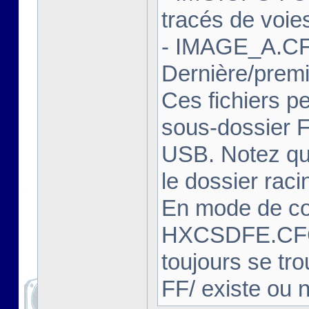
tracés de voie
- IMAGE_A.CF
Dernière/prem
Ces fichiers pe
sous-dossier FF
USB. Notez que
le dossier rac
En mode de com
HXCSDFE.CFG
toujours se tro
FF/ existe ou 