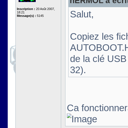
hERMOL a écrit
Inscription :
20 Août 2007,
Salut,
18:21
Message(s) :
5145
Copiez les f
AUTOBOOT.HFE
de la clé USB
32).
Ca fonctionnera