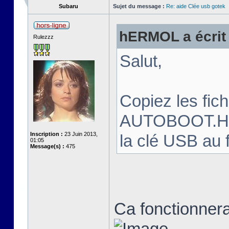
Subaru
Sujet du message :
Re: aide Clée usb gotek
hERMOL a écrit 
Rulezzz
Salut,
Copiez les fi
AUTOBOOT.HFE 
Inscription :
23 Juin 2013,
la clé USB au 
01:05
Message(s) :
475
Ca fonctionnera