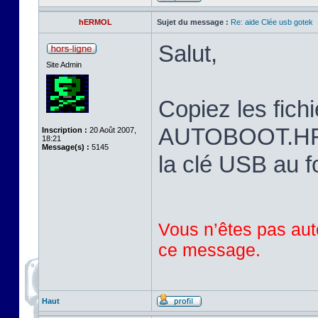
hERMOL
Sujet du message :
Re: aide Clée usb gotek
Salut,
Site Admin
Copiez les fi
AUTOBOOT.HFE 
Inscription :
20 Août 2007,
18:21
Message(s) :
5145
la clé USB au 
Vous n’êtes pas auto
ce message.
Haut