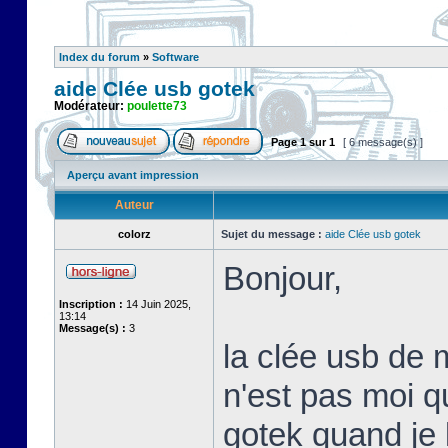
Index du forum
»
Software
aide Clée usb gotek
Modérateur:
poulette73
Page
1
sur
1
[ 6 message(s) ]
Aperçu avant impression
Auteur
colorz
Sujet du message :
aide Clée usb gotek
Bonjour,
Inscription :
14 Juin 2025,
13:14
Message(s) :
3
la clée usb de 
n'est pas moi qui
gotek quand je l