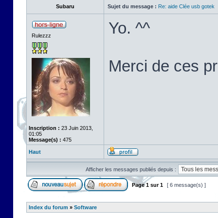
Subaru
Sujet du message :
Re: aide Clée usb gotek
Yo. ^^
Rulezzz
Merci de ces p
Inscription :
23 Juin 2013,
01:05
Message(s) :
475
Haut
Afficher les messages publiés depuis :
Page
1
sur
1
[ 6 message(s) ]
Index du forum
»
Software