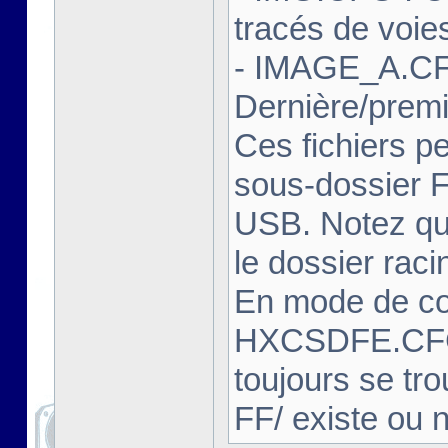
tracés de voie
- IMAGE_A.CF
Dernière/prem
Ces fichiers pe
sous-dossier FF
USB. Notez que
le dossier rac
En mode de com
HXCSDFE.CFG
toujours se tro
FF/ existe ou 