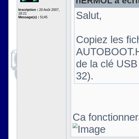
hERMOL a écrit
Inscription :
20 Août 2007,
Salut,
18:21
Message(s) :
5145
Copiez les f
AUTOBOOT.HFE
de la clé USB
32).
Ca fonctionnera