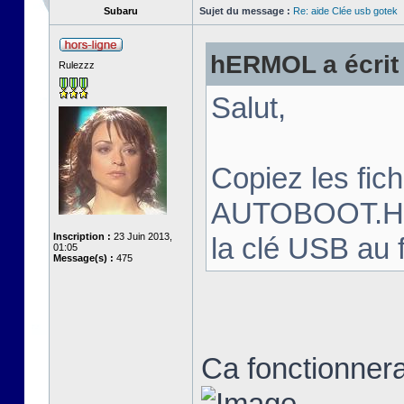
Subaru
Sujet du message :
Re: aide Clée usb gotek
hERMOL a écrit 
Rulezzz
Salut,
Copiez les fi
AUTOBOOT.HFE 
Inscription :
23 Juin 2013,
la clé USB au 
01:05
Message(s) :
475
Ca fonctionnera