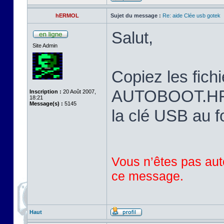
hERMOL
Sujet du message :
Re: aide Clée usb gotek
Salut,
Site Admin
Copiez les fi
AUTOBOOT.HFE 
Inscription :
20 Août 2007,
18:21
Message(s) :
5145
la clé USB au 
Vous n’êtes pas auto
ce message.
Haut