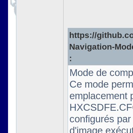
https://github.c
Navigation-Mode
:
Mode de compa
Ce mode perme
emplacement pr
HXCSDFE.CFG.
configurés par
d'image exécut