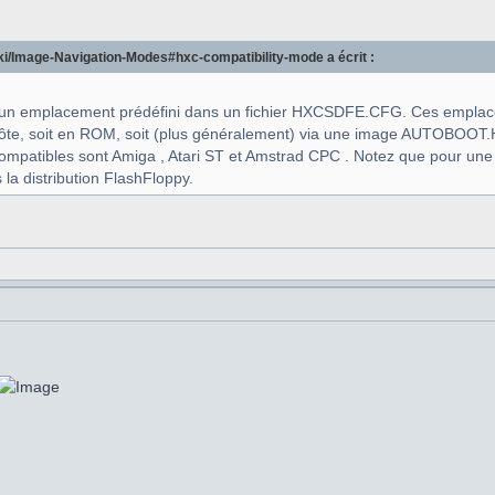
wiki/Image-Navigation-Modes#hxc-compatibility-mode a écrit :
un emplacement prédéfini dans un fichier HXCSDFE.CFG. Ces emplace
ôte, soit en ROM, soit (plus généralement) via une image AUTOBOOT.H
mpatibles sont Amiga , Atari ST et Amstrad CPC . Notez que pour une c
 la distribution FlashFloppy.