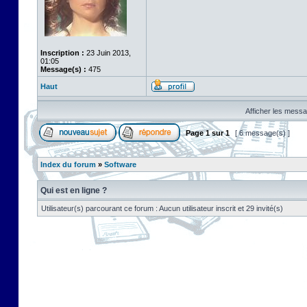
Inscription :
23 Juin 2013,
01:05
Message(s) :
475
Haut
Afficher les messa
Page
1
sur
1
[ 6 message(s) ]
Index du forum
»
Software
Qui est en ligne ?
Utilisateur(s) parcourant ce forum : Aucun utilisateur inscrit et 29 invité(s)