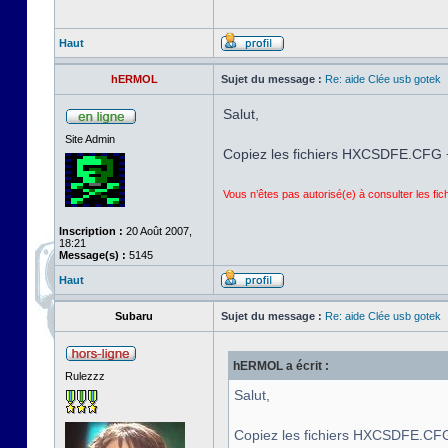
Haut
hERMOL
Sujet du message :
Re: aide Clée usb gotek
Salut,
Site Admin
Copiez les fichiers HXCSDFE.CFG +
Vous n’êtes pas autorisé(e) à consulter les fi
Inscription :
20 Août 2007,
18:21
Message(s) :
5145
Haut
Subaru
Sujet du message :
Re: aide Clée usb gotek
hERMOL a écrit :
Rulezzz
Salut,
Copiez les fichiers HXCSDFE.CFG