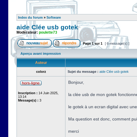
Index du forum
»
Software
aide Clée usb gotek
Modérateur:
poulette73
Page
1
sur
1
[ 6 message(s) ]
Aperçu avant impression
Auteur
colorz
Sujet du message :
aide Clée usb gotek
Bonjour,
Inscription :
14 Juin 2025,
la clée usb de mon gotek fonctionne 
13:14
Message(s) :
3
le gotek à un ecran digital avec une 
Ma question est donc, comment puis
merci