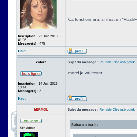
Ca fonctionnera, si il est en "Flas
Inscription :
23 Juin 2013,
01:05
Message(s) :
475
Haut
colorz
Sujet du message :
Re: aide Clée usb gotek
merci je vai tester
Inscription :
14 Juin 2025,
13:14
Message(s) :
3
Haut
hERMOL
Sujet du message :
Re: aide Clée usb gotek
Subaru a écrit :
Site Admin