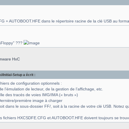
FG + AUTOBOOT.HFE dans le répertoire racine de la clé USB au forma
ashFloppy" ???
irmware HxC
/Initial-Setup a écrit :
hiers de configuration optionnels :
 l’émulation de lecteur, de la gestion de l’affichage, etc.
le des tracés de voies IMG/IMA (« bruts »)
ernière/première image à charger
oit dans le sous-dossier FF/, soit à la racine de votre clé USB. Notez qu
es fichiers HXCSDFE.CFG et AUTOBOOT.HFE doivent toujours se trouver