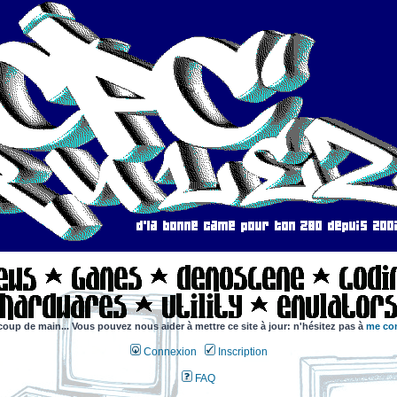
coup de main... Vous pouvez nous aider à mettre ce site à jour: n'hésitez pas à
me con
Connexion
Inscription
FAQ