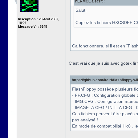
hERMOL a écrit :
Salut,
Inscription :
20 Août 2007,
Copiez les fichiers HXCSDFE.C
18:21
Message(s) :
5145
Ca fonctionnera, si il est en "Fl
C'est vrai que je suis avec gotek f
https://github.com/keirf/flashfloppy/wiki
FlashFloppy possède plusieurs fic
- FF.CFG : Configuration globale de
- IMG.CFG : Configuration manuel
- IMAGE_A.CFG / INIT_A.CFG : D
Ces fichiers peuvent être placés s
pas analysé !
En mode de compatibilité HxC , l