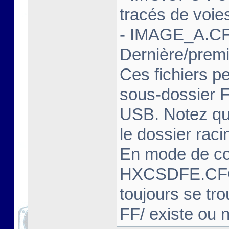
tracés de voie
- IMAGE_A.CF
Dernière/prem
Ces fichiers pe
sous-dossier FF
USB. Notez que
le dossier rac
En mode de com
HXCSDFE.CFG
toujours se tro
FF/ existe ou 