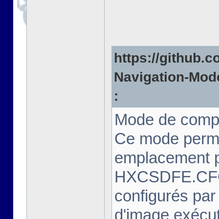
https://github.c
Navigation-Mode
:
Mode de compa
Ce mode perme
emplacement pr
HXCSDFE.CFG.
configurés par
d'image exécut