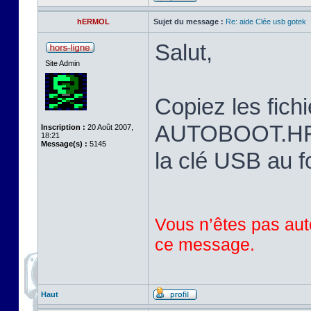
hERMOL
Sujet du message :
Re: aide Clée usb gotek
Salut,
Site Admin
Copiez les fi
AUTOBOOT.HFE 
Inscription :
20 Août 2007,
18:21
Message(s) :
5145
la clé USB au 
Vous n’êtes pas auto
ce message.
Haut