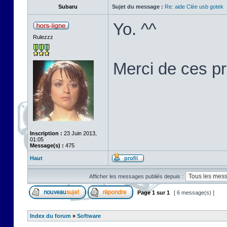
Subaru
Sujet du message :
Re: aide Clée usb gotek
Yo. ^^
Rulezzz
Merci de ces p
Inscription :
23 Juin 2013,
01:05
Message(s) :
475
Haut
Afficher les messages publiés depuis :
Page
1
sur
1
[ 6 message(s) ]
Index du forum
»
Software