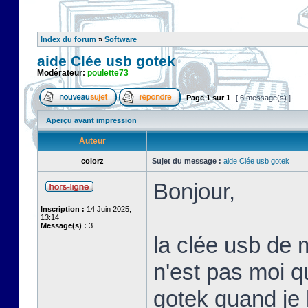
Index du forum
»
Software
aide Clée usb gotek
Modérateur:
poulette73
Page
1
sur
1
[ 6 message(s) ]
Aperçu avant impression
Auteur
colorz
Sujet du message :
aide Clée usb gotek
Bonjour,
Inscription :
14 Juin 2025,
13:14
Message(s) :
3
la clée usb de 
n'est pas moi qui
gotek quand je l