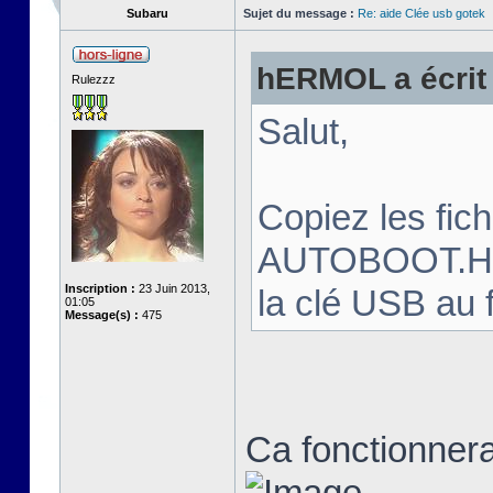
Subaru
Sujet du message :
Re: aide Clée usb gotek
hERMOL a écrit 
Rulezzz
Salut,
Copiez les fi
AUTOBOOT.HFE 
Inscription :
23 Juin 2013,
la clé USB au 
01:05
Message(s) :
475
Ca fonctionnera