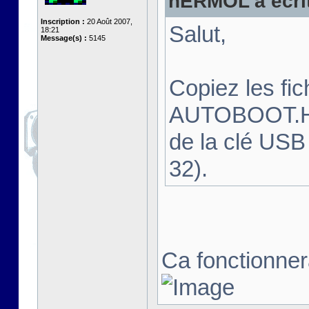
hERMOL a écrit
Inscription :
20 Août 2007,
Salut,
18:21
Message(s) :
5145
Copiez les f
AUTOBOOT.HFE
de la clé USB
32).
Ca fonctionnera