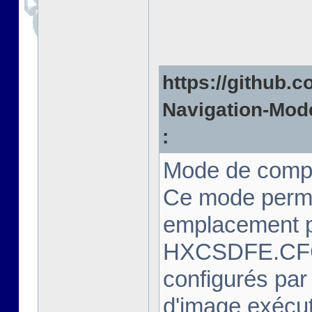
https://github.c
Navigation-Mode
:
Mode de compa
Ce mode perme
emplacement pr
HXCSDFE.CFG.
configurés par
d'image exécut