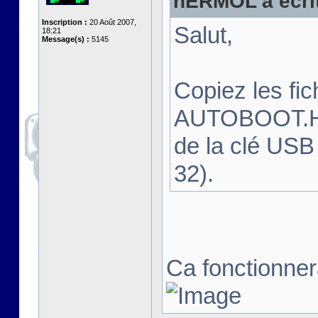
hERMOL a écrit
Inscription :
20 Août 2007,
Salut,
18:21
Message(s) :
5145
Copiez les f
AUTOBOOT.HFE
de la clé USB
32).
Ca fonctionnera