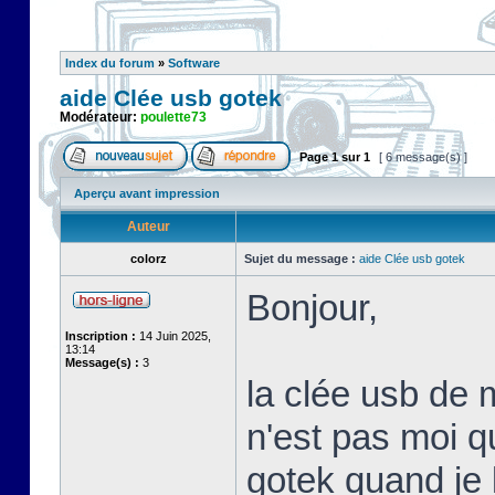
Index du forum
»
Software
aide Clée usb gotek
Modérateur:
poulette73
Page
1
sur
1
[ 6 message(s) ]
Aperçu avant impression
Auteur
colorz
Sujet du message :
aide Clée usb gotek
Bonjour,
Inscription :
14 Juin 2025,
13:14
Message(s) :
3
la clée usb de 
n'est pas moi qui
gotek quand je l