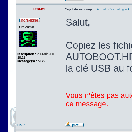
hERMOL
Sujet du message :
Re: aide Clée usb gotek
Salut,
Site Admin
Copiez les fi
AUTOBOOT.HFE 
Inscription :
20 Août 2007,
18:21
Message(s) :
5145
la clé USB au 
Vous n’êtes pas auto
ce message.
Haut