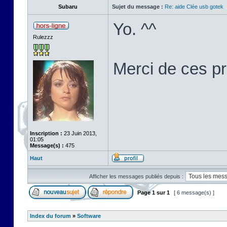
Subaru
Sujet du message :
Re: aide Clée usb gotek
Yo. ^^
Rulezzz
Merci de ces p
Inscription :
23 Juin 2013,
01:05
Message(s) :
475
Haut
Afficher les messages publiés depuis :
Page
1
sur
1
[ 6 message(s) ]
Index du forum
»
Software