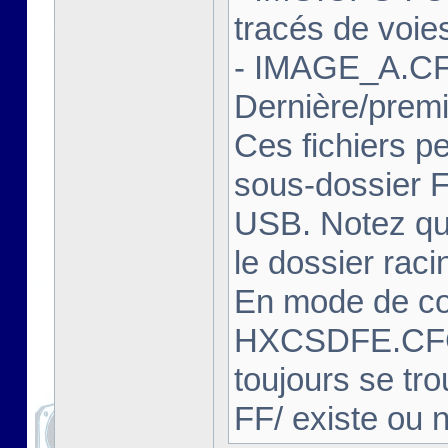
tracés de voie
- IMAGE_A.CF
Dernière/prem
Ces fichiers pe
sous-dossier FF
USB. Notez que
le dossier rac
En mode de com
HXCSDFE.CFG
toujours se tro
FF/ existe ou 