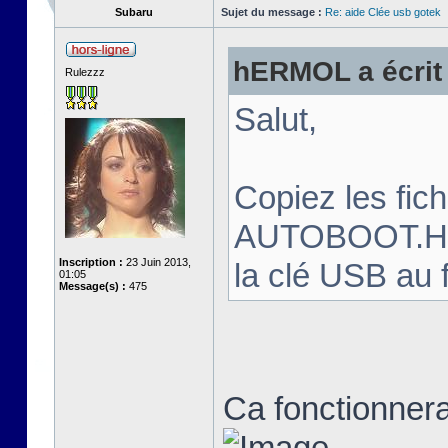
Subaru
Sujet du message :
Re: aide Clée usb gotek
hERMOL a écrit 
Rulezzz
Salut,
Copiez les fi
AUTOBOOT.HFE 
Inscription :
23 Juin 2013,
la clé USB au 
01:05
Message(s) :
475
Ca fonctionnera