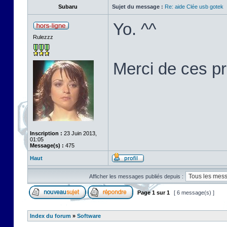
Subaru
Sujet du message :
Re: aide Clée usb gotek
Yo. ^^
Rulezzz
Merci de ces p
Inscription :
23 Juin 2013,
01:05
Message(s) :
475
Haut
Afficher les messages publiés depuis :
Page
1
sur
1
[ 6 message(s) ]
Index du forum
»
Software