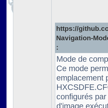
https://github.c
Navigation-Mode
:
Mode de compa
Ce mode perme
emplacement pr
HXCSDFE.CFG.
configurés par
d'image exécut