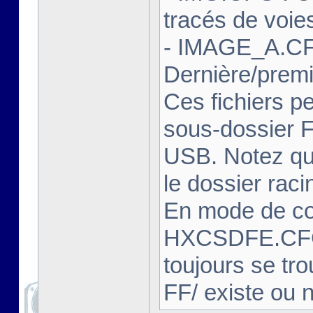
tracés de voie
- IMAGE_A.CF
Dernière/prem
Ces fichiers pe
sous-dossier FF
USB. Notez que
le dossier rac
En mode de com
HXCSDFE.CFG
toujours se tro
FF/ existe ou 