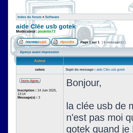
Index du forum
»
Software
aide Clée usb gotek
Modérateur:
poulette73
Page
1
sur
1
[ 6 message(s) ]
Aperçu avant impression
Auteur
colorz
Sujet du message :
aide Clée usb gotek
Bonjour,
Inscription :
14 Juin 2025,
13:14
Message(s) :
3
la clée usb de 
n'est pas moi qui
gotek quand je l