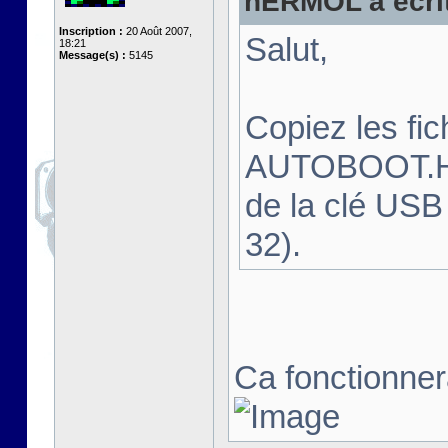
hERMOL a écrit
Inscription :
20 Août 2007,
Salut,
18:21
Message(s) :
5145
Copiez les f
AUTOBOOT.HFE
de la clé USB
32).
Ca fonctionnera