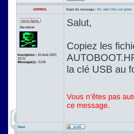
hERMOL
Sujet du message :
Re: aide Clée usb gotek
Salut,
Site Admin
Copiez les fi
AUTOBOOT.HFE 
Inscription :
20 Août 2007,
18:21
Message(s) :
5145
la clé USB au 
Vous n’êtes pas auto
ce message.
Haut