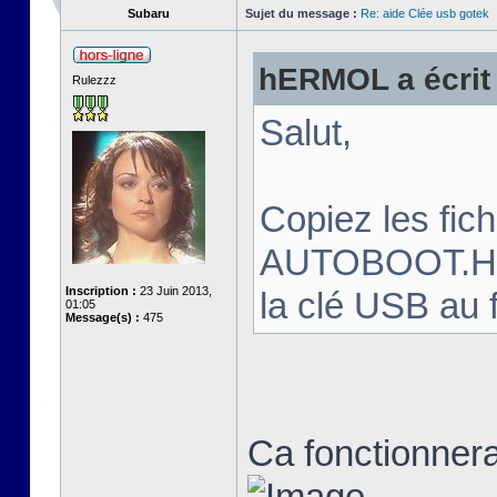
Subaru
Sujet du message :
Re: aide Clée usb gotek
hERMOL a écrit 
Rulezzz
Salut,
Copiez les fi
AUTOBOOT.HFE 
Inscription :
23 Juin 2013,
la clé USB au 
01:05
Message(s) :
475
Ca fonctionnera