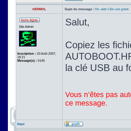
hERMOL
Sujet du message :
Re: aide Clée usb gotek
Salut,
Site Admin
Copiez les fi
AUTOBOOT.HFE 
Inscription :
20 Août 2007,
18:21
Message(s) :
5145
la clé USB au 
Vous n’êtes pas auto
ce message.
Haut