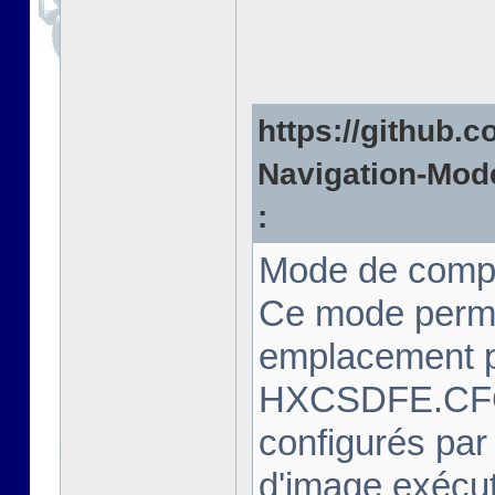
https://github.c
Navigation-Mode
:
Mode de compa
Ce mode perme
emplacement pr
HXCSDFE.CFG.
configurés par
d'image exécut