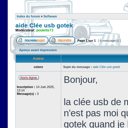
Index du forum
»
Software
aide Clée usb gotek
Modérateur:
poulette73
Page
1
sur
1
[ 6 message(s) ]
Aperçu avant impression
Auteur
colorz
Sujet du message :
aide Clée usb gotek
Bonjour,
Inscription :
14 Juin 2025,
13:14
Message(s) :
3
la clée usb de 
n'est pas moi qui
gotek quand je l