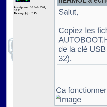
hERMOL a écrit
Inscription :
20 Août 2007,
Salut,
18:21
Message(s) :
5145
Copiez les f
AUTOBOOT.HFE
de la clé USB
32).
Ca fonctionnera