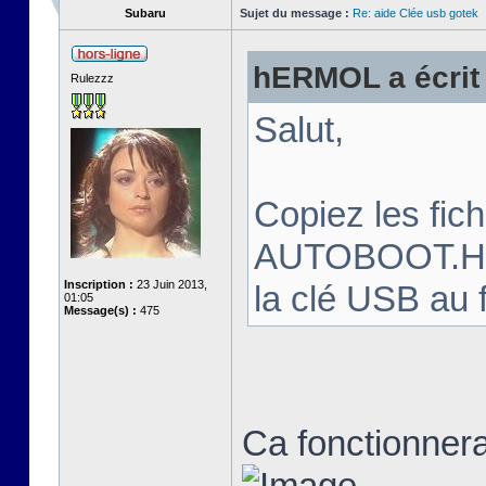
Subaru
Sujet du message :
Re: aide Clée usb gotek
hERMOL a écrit 
Rulezzz
Salut,
Copiez les fi
AUTOBOOT.HFE 
Inscription :
23 Juin 2013,
la clé USB au 
01:05
Message(s) :
475
Ca fonctionnera