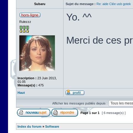
Subaru
Sujet du message :
Re: aide Clée usb gotek
Yo. ^^
Rulezzz
Merci de ces p
Inscription :
23 Juin 2013,
01:05
Message(s) :
475
Haut
Afficher les messages publiés depuis :
Page
1
sur
1
[ 6 message(s) ]
Index du forum
»
Software