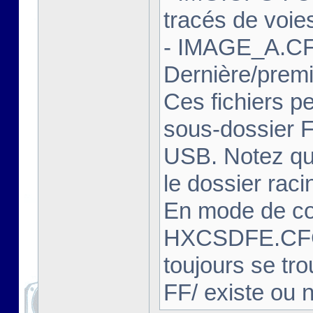
tracés de voie
- IMAGE_A.CF
Dernière/prem
Ces fichiers pe
sous-dossier FF
USB. Notez que
le dossier rac
En mode de com
HXCSDFE.CFG
toujours se tro
FF/ existe ou 