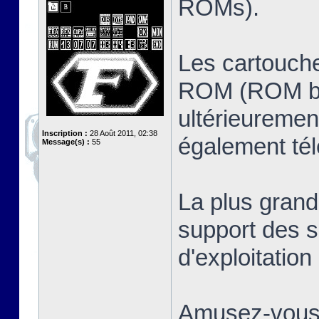
ROMs).
Les cartouche
ROM (ROM ban
ultérieuremen
Inscription :
28 Août 2011, 02:38
également té
Message(s) :
55
La plus grand
support des s
d'exploitatio
Amusez-vous 