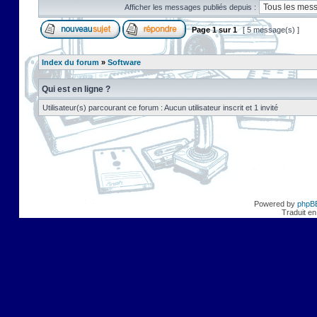
Afficher les messages publiés depuis :
Page
1
sur
1
[ 5 message(s) ]
Index du forum
»
Software
Qui est en ligne ?
Utilisateur(s) parcourant ce forum : Aucun utilisateur inscrit et 1 invité
Powered by
phpB
Traduit en