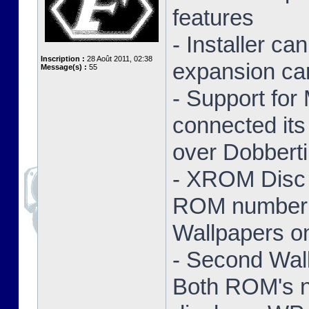
features
- Installer ca
Inscription :
28 Août 2011, 02:38
expansion ca
Message(s) :
55
- Support for
connected its
over Dobbert
- XROM Disc 
ROM number a
Wallpapers on
- Second Wal
Both ROM's no