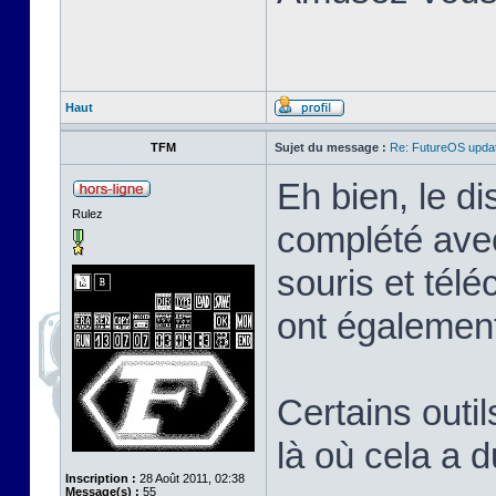
Haut
TFM
Sujet du message :
Re: FutureOS updat
Eh bien, le di
Rulez
complété avec
souris et tél
ont également
Certains outil
là où cela a 
Inscription :
28 Août 2011, 02:38
Message(s) :
55