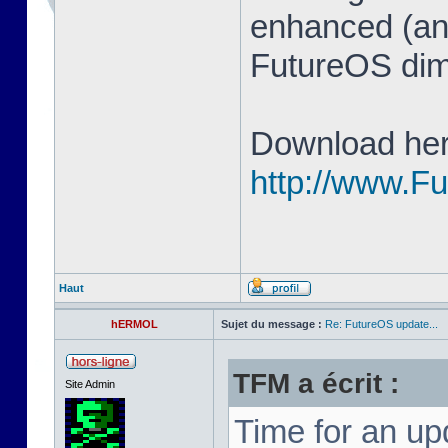
enhanced (and
FutureOS di
Download her
http://www.F
Haut
hERMOL
Sujet du message :
Re: FutureOS update...
TFM a écrit :
Site Admin
Time for an u