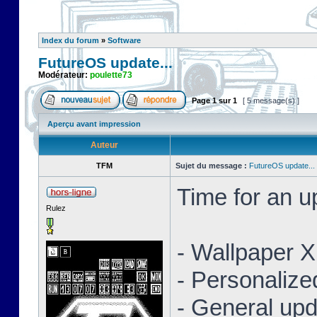
Index du forum
»
Software
FutureOS update...
Modérateur:
poulette73
Page
1
sur
1
[ 5 message(s) ]
Aperçu avant impression
Auteur
TFM
Sujet du message :
FutureOS update...
Time for an 
Rulez
- Wallpaper 
- Personaliz
- General upd