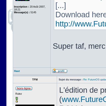
[...]
Inscription :
20 Août 2007,
18:21
Download here
Message(s) :
5145
http://www.Fu
Super taf, merc
Haut
TFM
Sujet du message :
Re: FutureOS updat
L'édition de 
Rulez
(
www.Future