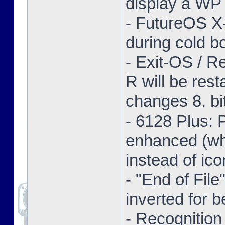
display a WP 
- FutureOS X-
during cold bo
- Exit-OS / R
R will be res
changes 8. bi
- 6128 Plus:
enhanced (whe
instead of ico
- "End of Fil
inverted for b
- Recognition