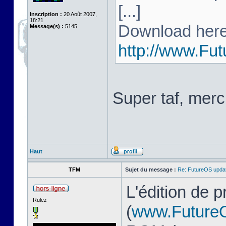
[...]
Inscription :
20 Août 2007,
18:21
Download here
Message(s) :
5145
http://www.Fu
Super taf, merc
Haut
TFM
Sujet du message :
Re: FutureOS updat
L'édition de 
Rulez
(
www.Future