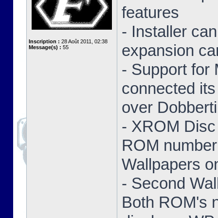
features
- Installer ca
Inscription :
28 Août 2011, 02:38
expansion ca
Message(s) :
55
- Support for
connected its
over Dobbert
- XROM Disc 
ROM number a
Wallpapers on
- Second Wal
Both ROM's no