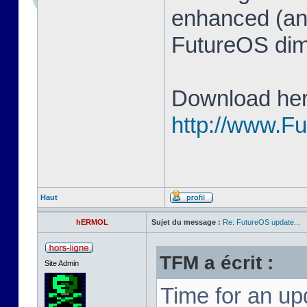
enhanced (and
FutureOS di
Download her
http://www.F
Haut
hERMOL
Sujet du message :
Re: FutureOS update...
TFM a écrit :
Site Admin
Time for an u