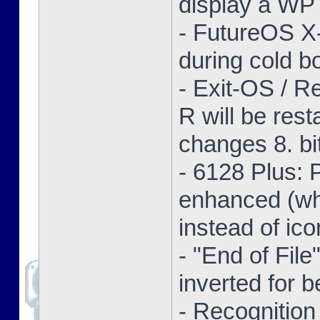
display a WP 
- FutureOS X-
during cold bo
- Exit-OS / R
R will be res
changes 8. bi
- 6128 Plus:
enhanced (whe
instead of ico
- "End of Fil
inverted for b
- Recognition