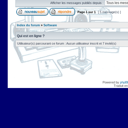
Afficher les messages publiés depuis :
Page
1
sur
1
[ 5 message(s) ]
Index du forum
»
Software
Qui est en ligne ?
Utilisateur(s) parcourant ce forum : Aucun utilisateur inscrit et 7 invité(s)
Powered by
phpB
Traduit en