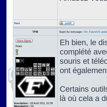
Haut
TFM
Sujet du message :
Re: FutureOS updat
Eh bien, le di
Rulez
complété avec
souris et tél
ont également
Certains outil
là où cela a 
Inscription :
28 Août 2011, 02:38
Message(s) :
55