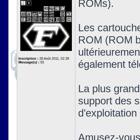
ROMs).
Les cartouche
ROM (ROM ban
ultérieuremen
Inscription :
28 Août 2011, 02:38
également té
Message(s) :
55
La plus grand
support des s
d'exploitatio
Amusez-vous 