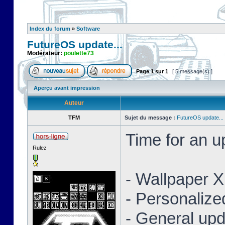
Index du forum
»
Software
FutureOS update...
Modérateur:
poulette73
Page
1
sur
1
[ 5 message(s) ]
Aperçu avant impression
Auteur
TFM
Sujet du message :
FutureOS update...
Time for an 
Rulez
- Wallpaper 
- Personaliz
- General upd